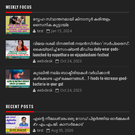
WEEKLY FOCUS
സ്നേഹ സ്വാന്തനമായി കിനാനൂർ കരിന്തളം
സൈനിക കൂട്ടായ്മ
test
Jan 15, 2024
വിജയ ദശമി ദിനത്തില്‍ നയന്‍സിന്‍റെ 'സര്‍പ്രൈസ്';
കൈയ്യടിച്ച് സോഷ്യല്‍ മീഡിയ daily-wear-pads-
launched-by-nayanthara-on-vijayadashami-festival
webdesk
Oct 24, 2023
കുടലിൽ നല്ല ബാക്ടീരിയകൾ വര്‍ധിക്കാന്‍
കഴിക്കേണ്ട ഏഴ് ഭക്ഷണങ്ങള്‍... 7-foods-to-increase-good-
bacteria-in-your-gut
webdesk
Oct 24, 2023
RECENT POSTS
എന്റെ നീലേശ്വരം:ഒരു റോഡ് പിളർത്തിയ ഓർമ്മകൾ
✍️ എം.എം.ജി. കാസർകോട്
test
Aug 05, 2026