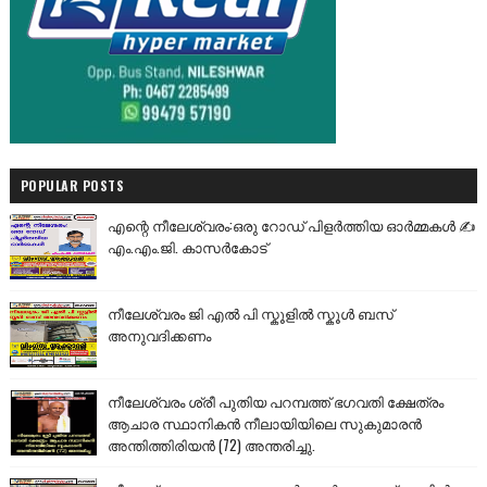
POPULAR POSTS
എന്റെ നീലേശ്വരം:ഒരു റോഡ് പിളർത്തിയ ഓർമ്മകൾ ✍️
എം.എം.ജി. കാസർകോട്
നീലേശ്വരം ജി എൽ പി സ്കൂളിൽ സ്കൂൾ ബസ്
അനുവദിക്കണം
നീലേശ്വരം ശ്രീ പുതിയ പറമ്പത്ത് ഭഗവതി ക്ഷേത്രം
ആചാര സ്ഥാനികൻ നീലായിയിലെ സുകുമാരൻ
അന്തിത്തിരിയൻ (72) അന്തരിച്ചു.