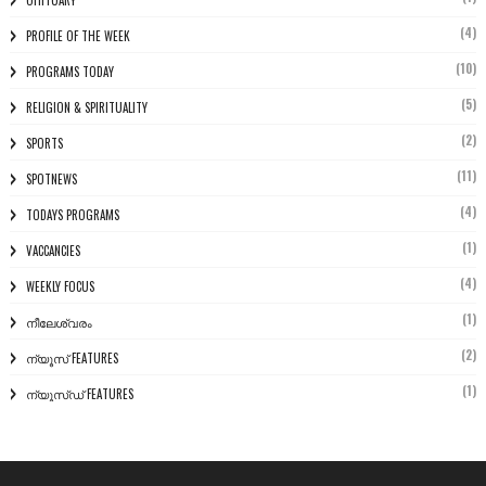
OHITUARY
(4)
PROFILE OF THE WEEK
(10)
PROGRAMS TODAY
(5)
RELIGION & SPIRITUALITY
(2)
SPORTS
(11)
SPOTNEWS
(4)
TODAYS PROGRAMS
(1)
VACCANCIES
(4)
WEEKLY FOCUS
(1)
നീലേശ്വരം
(2)
ന്യൂസ് FEATURES
(1)
ന്യൂസ്ഡ് FEATURES