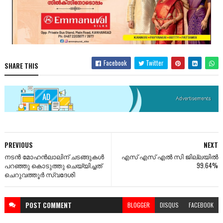
Facebook
Twitter
SHARE THIS
PREVIOUS
NEXT
നടൻ മോഹൻലാലിന് ചടങ്ങുകൾ
എസ് എസ് എൽ സി ജില്ലയിൽ
പറഞ്ഞു കൊടുത്തു ചെയ്യിച്ചത്
99.64%
ചെറുവത്തൂർ സ്വദേശി
POST
COMMENT
BLOGGER
DISQUS
FACEBOOK