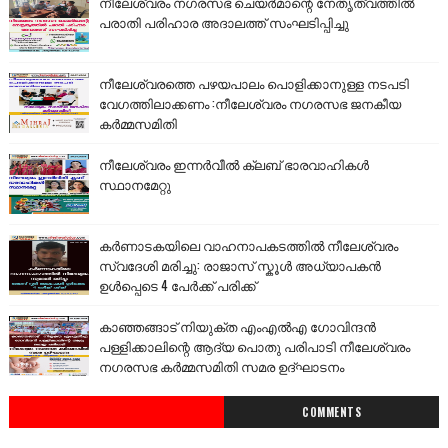
നീലേശ്വരം നഗരസഭ ചെയർമാന്റെ നേതൃത്വത്തിൽ
പരാതി പരിഹാര അദാലത്ത് സംഘടിപ്പിച്ചു
നീലേശ്വരത്തെ പഴയപാലം പൊളിക്കാനുള്ള നടപടി
വേഗത്തിലാക്കണം :നീലേശ്വരം നഗരസഭ ജനകീയ
കർമ്മസമിതി
നീലേശ്വരം ഇന്നർവീൽ ക്ലബ് ഭാരവാഹികൾ
സ്ഥാനമേറ്റു
കർണാടകയിലെ വാഹനാപകടത്തിൽ നീലേശ്വരം
സ്വദേശി മരിച്ചു: രാജാസ് സ്കൂൾ അധ്യാപകൻ
ഉൾപ്പെടെ 4 പേർക്ക് പരിക്ക്
കാഞ്ഞങ്ങാട് നിയുക്ത എംഎൽഎ ഗോവിന്ദൻ
പള്ളിക്കാലിന്റെ ആദ്യ പൊതു പരിപാടി നീലേശ്വരം
നഗരസഭ കർമ്മസമിതി സമര ഉദ്ഘാടനം
COMMENTS