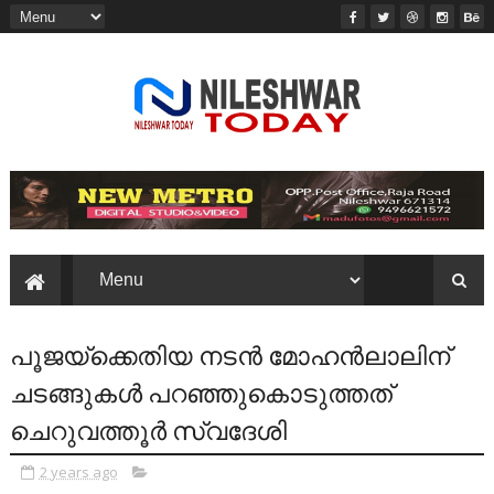
പൂജയ്ക്കെതിയ നടൻ മോഹൻലാലിന്
ചടങ്ങുകൾ പറഞ്ഞുകൊടുത്തത്
ചെറുവത്തൂർ സ്വദേശി
2 years ago