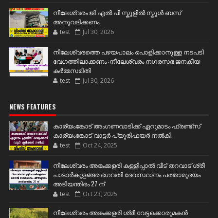
നീലേശ്വരം ജി എൽ പി സ്കൂളിൽ സ്കൂൾ ബസ്
അനുവദിക്കണം
test
Jul 30, 2026
നീലേശ്വരത്തെ പഴയപാലം പൊളിക്കാനുള്ള നടപടി
വേഗത്തിലാക്കണം :നീലേശ്വരം നഗരസഭ ജനകീയ
കർമ്മസമിതി
test
Jul 30, 2026
NEWS FEATURES
കാര്യംങ്കോട് അംഗണവാടിക്ക് ഏറുമാടം ഫ്രണ്ട്സ്
കാര്യംങ്കോട് വാട്ടർ പ്യൂരിഫയർ നൽകി.
test
Oct 24, 2025
നീലേശ്വരം അങ്കക്കളരി കള്ളിപ്പാൽ വീട് തറവാട് ശ്രീ
പാടാർകുളങ്ങര ഭഗവതി ദേവസ്ഥാനം പത്താമുദയം
അടിയന്തിരം 27 ന്
test
Oct 23, 2025
നീലേശ്വരം അങ്കക്കളരി ശ്രീ വേട്ടക്കൊരുമകൻ