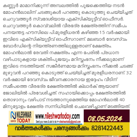
കണ്ണൂർ മാമാനിക്കുന്ന് അമ്പലത്തിൽ പൂജക്കെത്തിയ നടൻ
മോഹൻലാലിന് ചടങ്ങുകൾ പറഞ്ഞു കൊടുത്തു ചെയ്യിച്ചത്
ചെറുവത്തൂർ സ്വദേശിയായ എക്സിക്യൂട്ടീവ് ഓഫീസർ.
ചെറുവത്തൂർ കൊവ്വലിൽ വീരഭദ്ര ക്ഷേത്രത്തിന് സമീപം
പനയന്തട്ട ഹൗസിലെ പി.മുരളീധരൻ കഴിഞ്ഞ 15 വർഷമായി
ഇവിടെ എക്സിക്യൂട്ടീവ് ഓഫീസറാണ്. മലബാർ ദേവസ്വം
ബോർഡിന്റെ നിയന്ത്രണത്തിലുള്ളതാണ് ക്ഷേത്രം.
മോഹൻലാൽ രേവതി നക്ഷത്രം എന്ന പേരിൽ പ്രധാന
വഴിപാടുകളായ ശക്തിപൂജയും മറിസ്തംഭനം നീക്കലുമാണ്
ഇവിടെ നടത്തിയത്. സങ്കീർണമായ മറിസ്തംഭനം നീക്കൽ ചടങ്ങ്
മുഴുവൻ പറഞ്ഞു കൊടുത്ത് ചെയ്യിച്ചത് മുരളീധരനാണ്. 32
വർഷമായി ദേവസ്വം ജീവനക്കാരനായ ഇദ്ദേഹം വീടിന്
സമീപത്തെ വീരഭദ്ര ക്ഷേത്രത്തിൽ ക്ലാർക് ആയാണ്
ജോലിയിൽ പ്രവേശിച്ചത്. സഹായിക്കൊപ്പം ക്ഷേത്രത്തിൽ
തൊഴാനും വഴിപാട് നടത്താനുമെത്തിയ മോഹൻലാൽ 40
മിനുട്ടോളം ക്ഷേത്ര സന്നിധിയിൽ ചെലവഴിച്ചാണ് മടങ്ങിയത്.