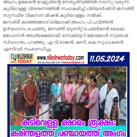
അംഗം ഉമേശൻ വേളൂരിന്റെ നേതൃത്വത്തിൽ നടന്നു വരുന്ന
കുടിവെള്ള വിതരണത്തിൽ സഹകരിച്ച് പ്രിയദർശിനി ജനശ്രീ
സുസ്ഥിര വികസന മിഷൻ കുടിവെള്ളം നൽകി.
ജനശ്രീ കാഞ്ഞങ്ങാട് ബ്ലോക്ക് അംഗം പി.പവിത്രൻ
ഉദ്ഘാടനം ചെയ്തു. ജനശ്രീ യൂണിറ്റ് ചെയർമാൻ ലൈല
മോഹനൻ അധ്യക്ഷയായി. സെക്രട്ടറി ജോമോൾ സുരേഷ്
സ്വാഗതം പറഞ്ഞു. എ.വി.രാജൻ, മണി, കെ.സുധാകരൻ
എന്നിവർ സംബന്ധിച്ചു.