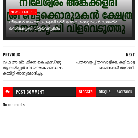
NEWS FEATURES
നീലേശ്വരം അങ്കക്കളരി ശ്രീ വേട്ടക്കൊരുമകൻ ക്ഷേത്ര
നെൽകൃഷി വിളവെടുത്തു
PREVIOUS
NEXT
വഫ അഷ്റഫിനെ കെ.എസ്.യു
പത്രവളപ്പ് തറവാട്ടിലെ കളിയാട്ട
തൃക്കരിപ്പൂർ നിയോജക മണ്ഡലം
ചടങ്ങുകൾ തുടങ്ങി.
കമ്മിറ്റി അനുമോദിച്ചു.
POST
COMMENT
BLOGGER
DISQUS
FACEBOOK
No comments