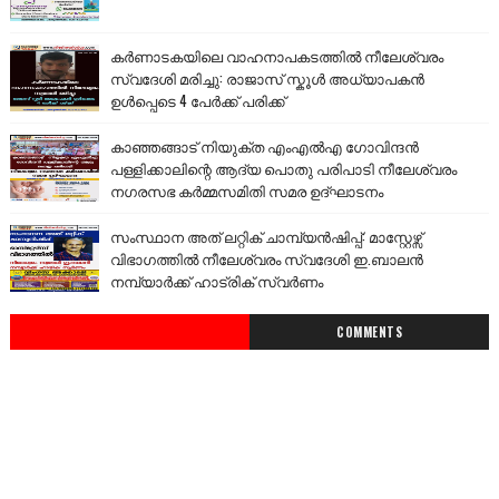
കർണാടകയിലെ വാഹനാപകടത്തിൽ നീലേശ്വരം
സ്വദേശി മരിച്ചു: രാജാസ് സ്കൂൾ അധ്യാപകൻ
ഉൾപ്പെടെ 4 പേർക്ക് പരിക്ക്
കാഞ്ഞങ്ങാട് നിയുക്ത എംഎൽഎ ഗോവിന്ദൻ
പള്ളിക്കാലിന്റെ ആദ്യ പൊതു പരിപാടി നീലേശ്വരം
നഗരസഭ കർമ്മസമിതി സമര ഉദ്ഘാടനം
സംസ്ഥാന അത് ലറ്റിക് ചാമ്പ്യൻഷിപ്പ്: മാസ്റ്റേഴ്സ്
വിഭാഗത്തിൽ നീലേശ്വരം സ്വദേശി ഇ.ബാലൻ
നമ്പ്യാർക്ക് ഹാട്രിക് സ്വർണം
COMMENTS