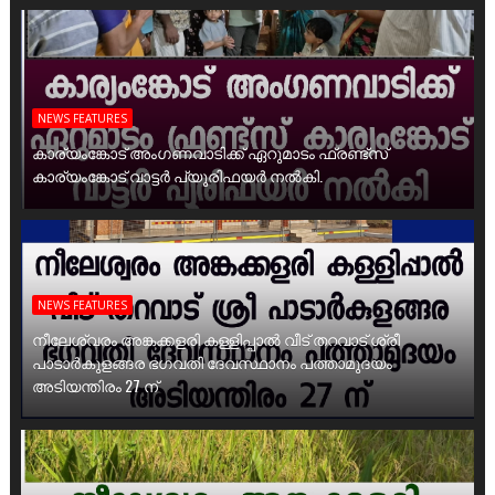
NEWS FEATURES
കാര്യംങ്കോട് അംഗണവാടിക്ക് ഏറുമാടം ഫ്രണ്ട്സ്
കാര്യംങ്കോട് വാട്ടർ പ്യൂരിഫയർ നൽകി.
NEWS FEATURES
നീലേശ്വരം അങ്കക്കളരി കള്ളിപ്പാൽ വീട് തറവാട് ശ്രീ
പാടാർകുളങ്ങര ഭഗവതി ദേവസ്ഥാനം പത്താമുദയം
അടിയന്തിരം 27 ന്