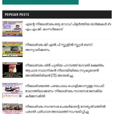
POPULAR POSTS
എന്റെ നീലേശ്വരം:ഒരു റോഡ് പിളർത്തിയ ഓർമ്മകൾ ✍️
എം.എം.ജി. കാസർകോട്
നീലേശ്വരം ജി എൽ പി സ്കൂളിൽ സ്കൂൾ ബസ്
അനുവദിക്കണം
നീലേശ്വരം ശ്രീ പുതിയ പറമ്പത്ത് ഭഗവതി ക്ഷേത്രം
ആചാര സ്ഥാനികൻ നീലായിയിലെ സുകുമാരൻ
അന്തിത്തിരിയൻ (72) അന്തരിച്ചു.
നീലേശ്വരത്തെ പഴയപാലം പൊളിക്കാനുള്ള നടപടി
വേഗത്തിലാക്കണം :നീലേശ്വരം നഗരസഭ ജനകീയ
കർമ്മസമിതി
നീലേശ്വരം നഗരസഭ ചെയർമാന്റെ നേതൃത്വത്തിൽ
പരാതി പരിഹാര അദാലത്ത് സംഘടിപ്പിച്ചു