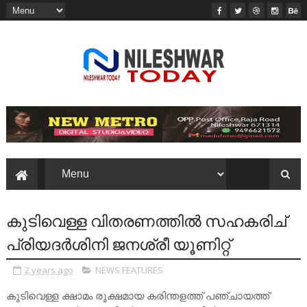
കുടിവെള്ള വിതരണത്തിൽ സഹകരിച്
പ്രിയദർശിനി ജനശ്രീ യൂണിറ്റ്
2 years ago
NEWS FEATURES
കുടിവെള്ള ക്ഷാമം രൂക്ഷമായ കരിന്തളത്ത് പഞ്ചായത്ത്