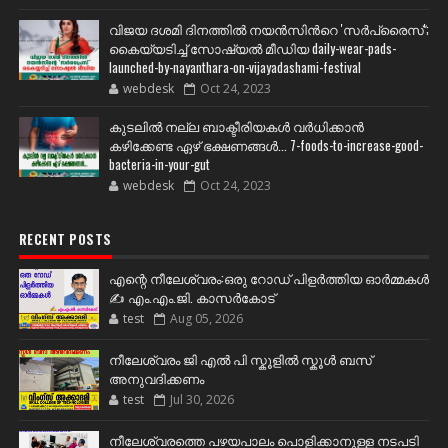
വിജയ ദശമി ദിനത്തില്‍ നയന്‍സിന്‍റെ 'സര്‍പ്രൈസ്';
കൈയ്യടിച്ച് സോഷ്യല്‍ മീഡിയ daily-wear-pads-
launched-by-nayanthara-on-vijayadashami-festival
webdesk
Oct 24, 2023
കുടലിൽ നല്ല ബാക്ടീരിയകൾ വര്‍ധിക്കാന്‍
കഴിക്കേണ്ട ഏഴ് ഭക്ഷണങ്ങള്‍... 7-foods-to-increase-good-
bacteria-in-your-gut
webdesk
Oct 24, 2023
RECENT POSTS
എന്റെ നീലേശ്വരം:ഒരു റോഡ് പിളർത്തിയ ഓർമ്മകൾ
✍️ എം.എം.ജി. കാസർകോട്
test
Aug 05, 2026
നീലേശ്വരം ജി എൽ പി സ്കൂളിൽ സ്കൂൾ ബസ്
അനുവദിക്കണം
test
Jul 30, 2026
നീലേശ്വരത്തെ പഴയപാലം പൊളിക്കാനുള്ള നടപടി