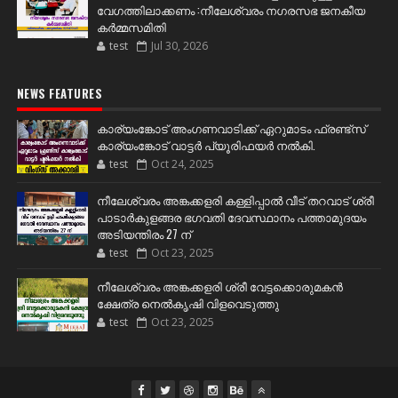
വേഗത്തിലാക്കണം :നീലേശ്വരം നഗരസഭ ജനകീയ
കർമ്മസമിതി
test
Jul 30, 2026
NEWS FEATURES
കാര്യംങ്കോട് അംഗണവാടിക്ക് ഏറുമാടം ഫ്രണ്ട്സ്
കാര്യംങ്കോട് വാട്ടർ പ്യൂരിഫയർ നൽകി.
test
Oct 24, 2025
നീലേശ്വരം അങ്കക്കളരി കള്ളിപ്പാൽ വീട് തറവാട് ശ്രീ
പാടാർകുളങ്ങര ഭഗവതി ദേവസ്ഥാനം പത്താമുദയം
അടിയന്തിരം 27 ന്
test
Oct 23, 2025
നീലേശ്വരം അങ്കക്കളരി ശ്രീ വേട്ടക്കൊരുമകൻ
ക്ഷേത്ര നെൽകൃഷി വിളവെടുത്തു
test
Oct 23, 2025