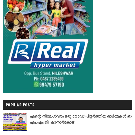
POPULAR POSTS
എന്റെ നീലേശ്വരം:ഒരു റോഡ് പിളർത്തിയ ഓർമ്മകൾ ✍️
എം.എം.ജി. കാസർകോട്