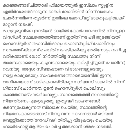
കാഞ്ഞങ്ങാട് ചിത്താരി ഹിമായത്തുൽ ഇസ്ലാം സ്കൂളിന്
എതിർവശത്ത് ഓടുന്ന ടാങ്കർ ലോറിയിൽ നിന്ന് വാതകം
ചോർന്നതിനെ തുടർന്ന് ഇതിലെ ലോഡ് മറ്റ് ടാങ്കറുകളിലേക്ക്
മാറ്റാൻ നടപടി.
മംഗളൂരുവിലെ ഇന്ത്യൻ ഓയിൽ കോർപറേഷനിൽ നിന്നുള്ള
വിദഗ്ധർ സ്ഥലത്തെത്തിയാണ് ഇതിന് നടപടി തുടങ്ങിയത്.
ഹൊസ്ദുർഗ് തഹസിൽദാറും ഹൊസ്ദുർഗ് പോലീസും
സ്ഥലത്ത് ക്യാമ്പ് ചെയ്ത് നടപടികൾക്കു മേൽനോട്ടം വഹിച്ചു
വരികയാണ്. ലോറി നിർത്തിയിട്ട സ്ഥലത്തു നിന്ന്
താമസക്കാരെയും കച്ചവടക്കാരെയും ഒഴിപ്പിച്ചിട്ടുണ്ട്. പോലീസ്,
റവന്യൂ, തദ്ദേശ സ്വയംഭരണ വിഭാഗങ്ങളുടെയും
നാട്ടുകാരുടെയും സഹകരണത്തോടെയാണിത്. ഇന്നു
രാവിലെയാണ് ഓടിക്കൊണ്ടിരിക്കുന്ന ഗ്യാസ് ടാങ്കറിൽ നിന്ന്
ഗ്യാസ് ചോർന്നത്. ഉടൻ ഹൊസ്ദുർഗ് പോലീസും
കാഞ്ഞങ്ങാട് ഫയർഫോഴ്സും സ്ഥലത്തെത്തി സ്ഥലത്തിന്റെ
നിയന്ത്രണം ഏറ്റെടുത്തു. ഇതുവഴി വാഹനങ്ങൾ
കടന്നുപോകുന്നത് ബ്ലോക് ചെയ്തു. സ്ഥലത്തിന്റെ
നിയമനംകാഞ്ഞങ്ങാട് നിന്നു വന്ന വാഹനങ്ങൾ മടിയൻ
വെള്ളിക്കോത്ത് റോഡ് വഴി തിരിച്ചു വിടുകയും ചെയ്തു.
ഫയർഫോഴ്സ് ആദ്യം ചോർച്ച അടക്കാൻ ശ്രമം നടത്തി.