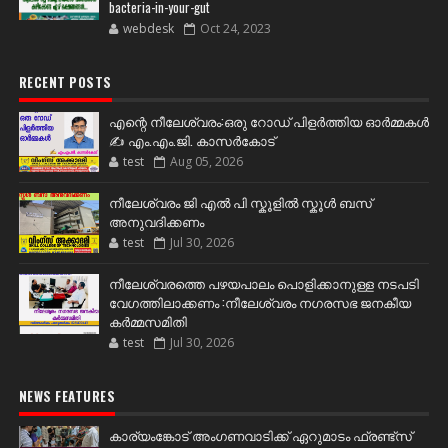
bacteria-in-your-gut
webdesk
Oct 24, 2023
RECENT POSTS
എന്റെ നീലേശ്വരം:ഒരു റോഡ് പിളർത്തിയ ഓർമ്മകൾ
✍️ എം.എം.ജി. കാസർകോട്
test
Aug 05, 2026
നീലേശ്വരം ജി എൽ പി സ്കൂളിൽ സ്കൂൾ ബസ്
അനുവദിക്കണം
test
Jul 30, 2026
നീലേശ്വരത്തെ പഴയപാലം പൊളിക്കാനുള്ള നടപടി
വേഗത്തിലാക്കണം :നീലേശ്വരം നഗരസഭ ജനകീയ
കർമ്മസമിതി
test
Jul 30, 2026
NEWS FEATURES
കാര്യംങ്കോട് അംഗണവാടിക്ക് ഏറുമാടം ഫ്രണ്ട്സ്