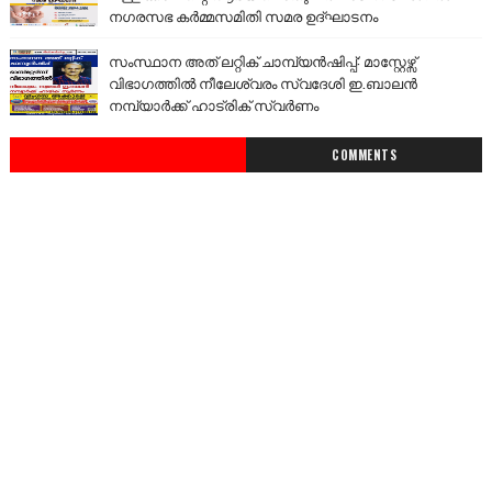
നഗരസഭ കർമ്മസമിതി സമര ഉദ്ഘാടനം
സംസ്ഥാന അത് ലറ്റിക് ചാമ്പ്യൻഷിപ്പ്: മാസ്റ്റേഴ്സ്
വിഭാഗത്തിൽ നീലേശ്വരം സ്വദേശി ഇ.ബാലൻ
നമ്പ്യാർക്ക് ഹാട്രിക് സ്വർണം
COMMENTS