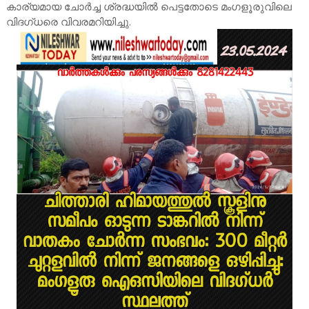
കാര്യമായ ചോർച്ച ശ്രദ്ധയിൽ പെട്ടതോടെ മംഗളൂരുവിലെ
വിദഗ്ധരെ വിവരമറിയിച്ചു.