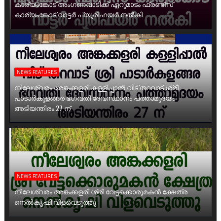
കാര്യംങ്കോട് അംഗണവാടിക്ക് ഏറുമാടം ഫ്രണ്ട്സ്
കാര്യംങ്കോട് വാട്ടർ പ്യൂരിഫയർ നൽകി.
NEWS FEATURES
നീലേശ്വരം അങ്കക്കളരി കള്ളിപ്പാൽ വീട് തറവാട് ശ്രീ
പാടാർകുളങ്ങര ഭഗവതി ദേവസ്ഥാനം പത്താമുദയം
അടിയന്തിരം 27 ന്
NEWS FEATURES
നീലേശ്വരം അങ്കക്കളരി ശ്രീ വേട്ടക്കൊരുമകൻ ക്ഷേത്ര
നെൽകൃഷി വിളവെടുത്തു