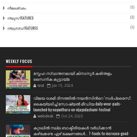
(1)
നീലേശ്വരം
(2)
ന്യൂസ് FEATURES
(1)
ന്യൂസ്ഡ് FEATURES
WEEKLY FOCUS
സ്നേഹ സ്വാന്തനമായി കിനാനൂർ കരിന്തളം
സൈനിക കൂട്ടായ്മ
test
Jan 15, 2024
വിജയ ദശമി ദിനത്തില്‍ നയന്‍സിന്‍റെ 'സര്‍പ്രൈസ്';
കൈയ്യടിച്ച് സോഷ്യല്‍ മീഡിയ daily-wear-pads-
launched-by-nayanthara-on-vijayadashami-festival
webdesk
Oct 24, 2023
കുടലിൽ നല്ല ബാക്ടീരിയകൾ വര്‍ധിക്കാന്‍
കഴിക്കേണ്ട ഏഴ് ഭക്ഷണങ്ങള്‍... 7-foods-to-increase-good-