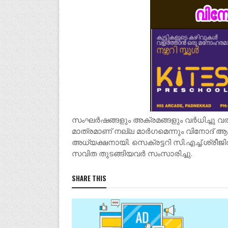
സംഘർഷങ്ങളും അക്രമങ്ങളും വർധിച്ചു വര
മാത്രമാണ് നല്ല മാർഗമെന്നും വിനോദ് ആലന്തട
അധ്യക്ഷനായി. സെക്രട്ടറി സി.എച്ച്.ശ്രീജിത്
സവിത തുടങ്ങിയവർ സംസാരിച്ചു.
SHARE THIS