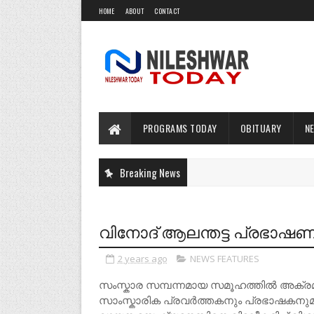
HOME
ABOUT
CONTACT
PROGRAMS TODAY
OBITUARY
N
Breaking News
വിനോദ് ആലന്തട്ട പ്രഭാഷണ
2 years ago
NEWS FEATURES
സംസ്കാര സമ്പന്നമായ സമൂഹത്തിൽ അക്രമങ്
സാംസ്കാരിക പ്രവർത്തകനും പ്രഭാഷകനുമാ