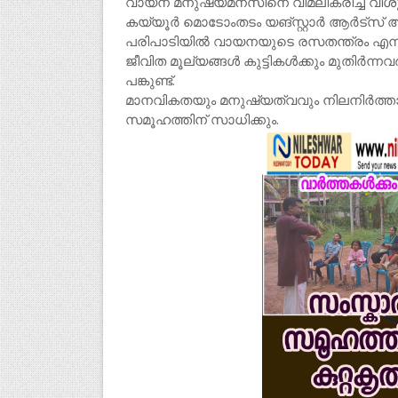
വായന മനുഷ്യമനസിനെ വിമലീകരിച്ച് വിശുദ്ധമാ
കയ്യൂർ മൊടോംതടം യങ്സ്റ്റാർ ആർട്സ് ആന
പരിപാടിയിൽ വായനയുടെ രസതന്ത്രം എന്
ജീവിത മൂല്യങ്ങൾ കുട്ടികൾക്കും മുതിർന്
പങ്കുണ്ട്.
മാനവികതയും മനുഷ്യത്വവും നിലനിർത്താ
സമൂഹത്തിന് സാധിക്കും.