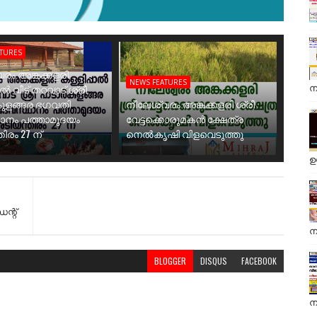
ATURES
രം അങ്കക്കളരി
NEWS FEATURES
ന
ാൽ വീട് തറവാട് ശ്രീ
ുളങ്ങര ഭഗവതി
നീലേശ്വരം അങ്കക്കളരി ശ്രീ
ാനം പത്താമുദയം
വേട്ടക്കൊരുമകൻ ക്ഷേത്ര
ിരം 27 ന്
നെൽകൃഷി വിളവെടുത്തു
ഉ
്റ്
ന
BLOGGER
DISQUS
FACEBOOK
ന