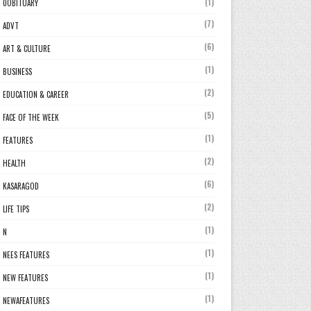
(1)
0OBITUARY
(7)
ADVT
(6)
ART & CULTURE
(1)
BUSINESS
(2)
EDUCATION & CAREER
(5)
FACE OF THE WEEK
(1)
FEATURES
(2)
HEALTH
(6)
KASARAGOD
(2)
LIFE TIPS
(1)
N
(1)
NEES FEATURES
(1)
NEW FEATURES
(1)
NEWAFEATURES