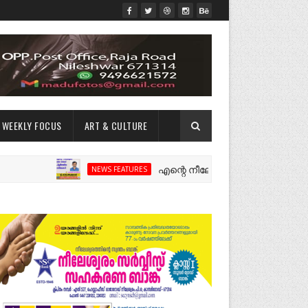
WEEKLY FOCUS
ART & CULTURE
എന്റെ നീലേശ്വരം:ഒരു റോഡ് പിളർത്തി
NEWS FEATURES