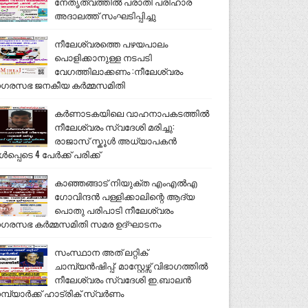
നേതൃത്വത്തിൽ പരാതി പരിഹാര
അദാലത്ത് സംഘടിപ്പിച്ചു
നീലേശ്വരത്തെ പഴയപാലം
പൊളിക്കാനുള്ള നടപടി
വേഗത്തിലാക്കണം :നീലേശ്വരം
ഗരസഭ ജനകീയ കർമ്മസമിതി
കർണാടകയിലെ വാഹനാപകടത്തിൽ
നീലേശ്വരം സ്വദേശി മരിച്ചു:
രാജാസ് സ്കൂൾ അധ്യാപകൻ
ൾപ്പെടെ 4 പേർക്ക് പരിക്ക്
കാഞ്ഞങ്ങാട് നിയുക്ത എംഎൽഎ
ഗോവിന്ദൻ പള്ളിക്കാലിന്റെ ആദ്യ
പൊതു പരിപാടി നീലേശ്വരം
ഗരസഭ കർമ്മസമിതി സമര ഉദ്ഘാടനം
സംസ്ഥാന അത് ലറ്റിക്
ചാമ്പ്യൻഷിപ്പ്: മാസ്റ്റേഴ്സ് വിഭാഗത്തിൽ
നീലേശ്വരം സ്വദേശി ഇ.ബാലൻ
മ്പ്യാർക്ക് ഹാട്രിക് സ്വർണം