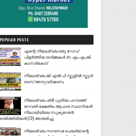
POPULAR POSTS
എന്റെ നീലേശ്വരം:ഒരു റോഡ്
പിളർത്തിയ ഓർമ്മകൾ ✍️ എം.എം.ജി.
കാസർകോട്
നീലേശ്വരം ജി എൽ പി സ്കൂളിൽ സ്കൂൾ
ബസ് അനുവദിക്കണം
നീലേശ്വരം ശ്രീ പുതിയ പറമ്പത്ത്
ഭഗവതി ക്ഷേത്രം ആചാര സ്ഥാനികൻ
നീലായിയിലെ സുകുമാരൻ
ന്തിത്തിരിയൻ (72) അന്തരിച്ചു.
നീലേശ്വരം നഗരസഭ ചെയർമാന്റെ