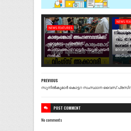
NEWS FE
NEWS FEATURES
നീലേശ്വ
കാര്യംങ്കോട് അംഗണവാടിക്ക്
കള്ളിപ്പ
ഏറുമാടം ഫ്രണ്ട്സ്
പാടാർക
കാര്യംങ്കോട് വാട്ടർ പ്യൂരിഫയർ
ദേവസ്ഥ
നൽകി.
അടിയന്ത
PREVIOUS
സുനിൽകുമാർ കൊട്ടറ സംസ്ഥാന വൈസ് പ്രസിഡന
POST
COMMENT
No comments