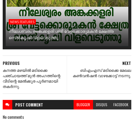
NEWS FEATURES
നീലേശ്വരം അങ്കക്കളരി ശ്രീ വേട്ടക്കൊരുമകൻ ക്ഷേത്ര
നെൽകൃഷി വിളവെടുത്തു
PREVIOUS
NEXT
കനത്ത മഴയിൽ മടിക്കൈ
ബിഎംഎസ് മടിക്കൈ മേഖല
പഞ്ചായത്ത് മുൻ അംഗത്തിന്റെ
കൺവൻഷൻ വാഴക്കോട്ട് നടന്നു.
വീടിന്റെ മേൽക്കൂര പൂർണമായി
തകർന്നു.
POST
COMMENT
BLOGGER
DISQUS
FACEBOOK
No comments