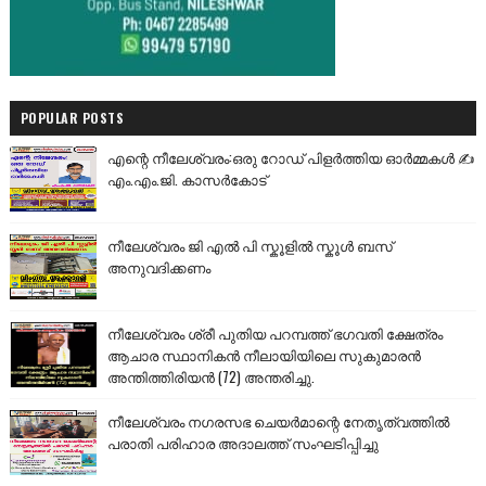
POPULAR POSTS
എന്റെ നീലേശ്വരം:ഒരു റോഡ് പിളർത്തിയ ഓർമ്മകൾ ✍️
എം.എം.ജി. കാസർകോട്
നീലേശ്വരം ജി എൽ പി സ്കൂളിൽ സ്കൂൾ ബസ്
അനുവദിക്കണം
നീലേശ്വരം ശ്രീ പുതിയ പറമ്പത്ത് ഭഗവതി ക്ഷേത്രം
ആചാര സ്ഥാനികൻ നീലായിയിലെ സുകുമാരൻ
അന്തിത്തിരിയൻ (72) അന്തരിച്ചു.
നീലേശ്വരം നഗരസഭ ചെയർമാന്റെ നേതൃത്വത്തിൽ
പരാതി പരിഹാര അദാലത്ത് സംഘടിപ്പിച്ചു