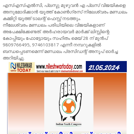
എസ്എസ്എൽസി, പ്ലസ്ടു മുഴുവൻ എ പ്ലസ് വിജയികളെ
അനുമോദിക്കാൻ യൂത്ത് കോൺഗ്രസ് നിലേശ്വരം മണ്ഡലം
കമ്മിറ്റി യൂത്ത് ടാലന്റ് ഫെസ്റ്റ് നടത്തും.
നീലേശ്വരം മണ്ഡലം പരിധിയിലെ വിജയികളാണ്
അപേക്ഷിക്കേണ്ടത്. അർഹരായവർ മാർക്ക് ലിസ്റ്റിന്റെ
കോപ്പിയും ഫോട്ടോയും സഹിതം മെയ് 28 ന് മുൻപ്
9809766495, 9746103817 എന്നീ നമ്പറുകളിൽ
ബന്ധപ്പെടണമെന്ന് മണ്ഡലം പ്രസിഡന്റ് അനൂപ് ഓർച്ച
അറിയിച്ചു.