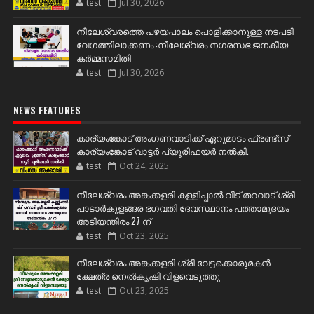
test
Jul 30, 2026
നീലേശ്വരത്തെ പഴയപാലം പൊളിക്കാനുള്ള നടപടി
വേഗത്തിലാക്കണം :നീലേശ്വരം നഗരസഭ ജനകീയ
കർമ്മസമിതി
test
Jul 30, 2026
NEWS FEATURES
കാര്യംങ്കോട് അംഗണവാടിക്ക് ഏറുമാടം ഫ്രണ്ട്സ്
കാര്യംങ്കോട് വാട്ടർ പ്യൂരിഫയർ നൽകി.
test
Oct 24, 2025
നീലേശ്വരം അങ്കക്കളരി കള്ളിപ്പാൽ വീട് തറവാട് ശ്രീ
പാടാർകുളങ്ങര ഭഗവതി ദേവസ്ഥാനം പത്താമുദയം
അടിയന്തിരം 27 ന്
test
Oct 23, 2025
നീലേശ്വരം അങ്കക്കളരി ശ്രീ വേട്ടക്കൊരുമകൻ
ക്ഷേത്ര നെൽകൃഷി വിളവെടുത്തു
test
Oct 23, 2025