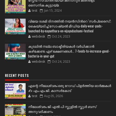
സ്നേഹ സ്വാന്തനമായി കിനാനൂർ കരിന്തളം
സൈനിക കൂട്ടായ്മ
test
Jan 15, 2024
വിജയ ദശമി ദിനത്തില്‍ നയന്‍സിന്‍റെ 'സര്‍പ്രൈസ്';
കൈയ്യടിച്ച് സോഷ്യല്‍ മീഡിയ daily-wear-pads-
launched-by-nayanthara-on-vijayadashami-festival
webdesk
Oct 24, 2023
കുടലിൽ നല്ല ബാക്ടീരിയകൾ വര്‍ധിക്കാന്‍
കഴിക്കേണ്ട ഏഴ് ഭക്ഷണങ്ങള്‍... 7-foods-to-increase-good-
bacteria-in-your-gut
webdesk
Oct 24, 2023
RECENT POSTS
എന്റെ നീലേശ്വരം:ഒരു റോഡ് പിളർത്തിയ ഓർമ്മകൾ
✍️ എം.എം.ജി. കാസർകോട്
test
Aug 05, 2026
നീലേശ്വരം ജി എൽ പി സ്കൂളിൽ സ്കൂൾ ബസ്
അനുവദിക്കണം