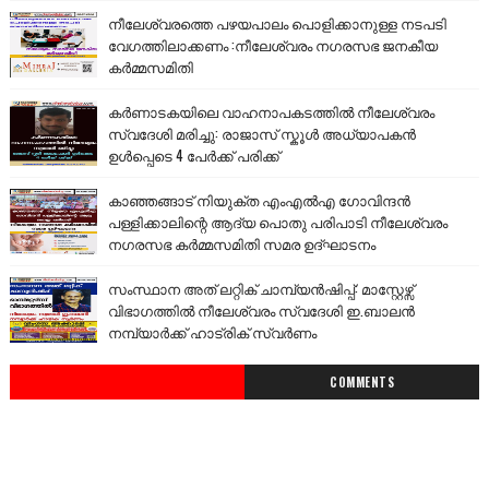
നീലേശ്വരത്തെ പഴയപാലം പൊളിക്കാനുള്ള നടപടി
വേഗത്തിലാക്കണം :നീലേശ്വരം നഗരസഭ ജനകീയ
കർമ്മസമിതി
കർണാടകയിലെ വാഹനാപകടത്തിൽ നീലേശ്വരം
സ്വദേശി മരിച്ചു: രാജാസ് സ്കൂൾ അധ്യാപകൻ
ഉൾപ്പെടെ 4 പേർക്ക് പരിക്ക്
കാഞ്ഞങ്ങാട് നിയുക്ത എംഎൽഎ ഗോവിന്ദൻ
പള്ളിക്കാലിന്റെ ആദ്യ പൊതു പരിപാടി നീലേശ്വരം
നഗരസഭ കർമ്മസമിതി സമര ഉദ്ഘാടനം
സംസ്ഥാന അത് ലറ്റിക് ചാമ്പ്യൻഷിപ്പ്: മാസ്റ്റേഴ്സ്
വിഭാഗത്തിൽ നീലേശ്വരം സ്വദേശി ഇ.ബാലൻ
നമ്പ്യാർക്ക് ഹാട്രിക് സ്വർണം
COMMENTS