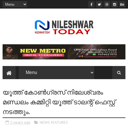
യൂത്ത് കോൺഗ്രസ് നിലേശ്വരം
മണ്ഡലം കമ്മിറ്റി യൂത്ത് ടാലന്റ് ഫെസ്റ്റ്
നടത്തും.
2 years ago
NEWS FEATURES