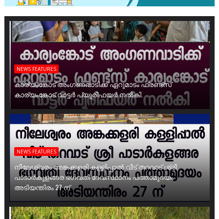
NEWS FEATURES
കാര്യംങ്കോട് അംഗണവാടിക്ക് ഏറുമാടം ഫ്രണ്ട്സ്
കാര്യംങ്കോട് വാട്ടർ പ്യൂരിഫയർ നൽകി.
NEWS FEATURES
നീലേശ്വരം അങ്കക്കളരി കള്ളിപ്പാൽ വീട് തറവാട് ശ്രീ
പാടാർകുളങ്ങര ഭഗവതി ദേവസ്ഥാനം പത്താമുദയം
അടിയന്തിരം 27 ന്