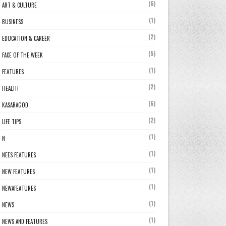
(6)
ART & CULTURE
(1)
BUSINESS
(2)
EDUCATION & CAREER
(5)
FACE OF THE WEEK
(1)
FEATURES
(2)
HEALTH
(6)
KASARAGOD
(2)
LIFE TIPS
(1)
N
(1)
NEES FEATURES
(1)
NEW FEATURES
(1)
NEWAFEATURES
(1)
NEWS
(1)
NEWS AND FEATURES