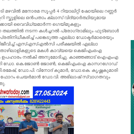
 മഴവിൽ മനോരമ സൂപ്പർ 4 റിയാലിറ്റി ഷോയിലെ റണ്ണർ
ി സ്കൂളിലെ ഒൻപതാം ക്ലാസ് വിദ്യാർത്ഥിയുമായ
കൾക്കായി വൈവിധ്യമാർന്ന ഗെയിമുകളും
ാന തലത്തിൽ നടന്ന കൾച്ചറൽ പ്രോഗ്രാമിലും ഫുട്ബോൾ
രതിനിധീകരിച്ച് പങ്കെടുത്ത എല്ലാ ഡോക്ടർമാരെയും
ിജീവിച്ച് എസ്എസ്എൽസി പരീക്ഷയിൽ എല്ലാ
ി തൊഴിലാളികളുടെ മകൾ കാവ്യയെ കെജിഎംഒഎ
പഹാരം നൽകി അനുമോദിച്ചു. കാഞ്ഞങ്ങാട് ഐഎംഎ
രട്ടറി ഡോ. കെ.ജോൺ ജോൺ, കെജിഎംഒഎ കാസറഗോഡ്
.രമേഷ്, ഡോ.പി. വിനോദ് കുമാർ, ഡോ.കെ. കൃഷ്ണകുമാരി
ൽ ഫോറം ചെയർമാൻ ഡോ.വി. അഭിലാഷ് സ്വാഗതവും
ഞു.