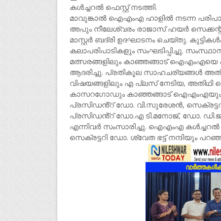
കൾച്ചറൽ ഫെസ്റ്റ് നടത്തി.
മാവുങ്കാൽ ഐഎംഎ ഹാളിൽ നടന്ന പരിപാടി
അപും നീലേശ്വരം രാജാസ് ഹയർ സെക്കന്ററ
മാസ്റ്റർ ബദ്രി ഉദഘാടനം ചെയ്തു. കുട്ടി
കലാപരിപാടികളും സംഘടിപ്പിച്ചു. സംസ്ഥ
മത്സരങ്ങളിലും കാഞ്ഞങ്ങാട് ഐഎംഎയെ പ്
ആദരിച്ചു. പ്രതികൂല സാഹചര്യങ്ങൾ അത
വിഷയങ്ങളിലും എ പ്ലസ് നേടിയ, അതിഥ
കാസറഗോഡും കാഞ്ഞങ്ങാട് ഐഎംഎയും ഉ
പ്രസിഡൻ്റ് ഡോ. വി.സുരേശൻ, സെക്
പ്രസിഡൻ്റ് ഡോ.എ ടി.മനോജ്, ഡോ. ഡി.ജി
എന്നിവർ സംസാരിച്ചു. ഐഎംഎ കൾച്ചറ
സെക്രട്ടറി ഡോ. ശ്വേത ഭട്ട് നന്ദിയും പറഞ്