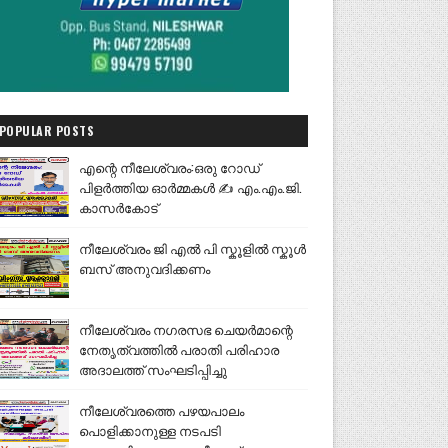
POPULAR POSTS
എന്റെ നീലേശ്വരം:ഒരു റോഡ്
പിളർത്തിയ ഓർമ്മകൾ ✍️ എം.എം.ജി.
കാസർകോട്
നീലേശ്വരം ജി എൽ പി സ്കൂളിൽ സ്കൂൾ
ബസ് അനുവദിക്കണം
നീലേശ്വരം നഗരസഭ ചെയർമാന്റെ
നേതൃത്വത്തിൽ പരാതി പരിഹാര
അദാലത്ത് സംഘടിപ്പിച്ചു
നീലേശ്വരത്തെ പഴയപാലം
പൊളിക്കാനുള്ള നടപടി