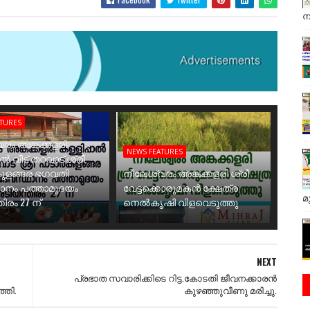
ന
ATURES
രം അങ്കക്കളരി
NEWS FEATURES
ാൽ വീട് തറവാട് ശ്രീ
ുളങ്ങര ഭഗവതി
നീലേശ്വരം അങ്കക്കളരി ശ്രീ
ാനം പത്താമുദയം
വേട്ടക്കൊരുമകൻ ക്ഷേത്ര
മ
ിരം 27 ന്
നെൽകൃഷി വിളവെടുത്തു
NEXT
പ്രഭാത സവാരിക്കിടെ റിട്ട.കോടതി ജീവനക്കാരൻ
്തി.
കുഴഞ്ഞുവീണു മരിച്ചു.