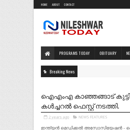
HOME
ABOUT
CONTACT
PROGRAMS TODAY
OBITUARY
N
Breaking News
ഐഎംഎ കാഞ്ഞങ്ങാട് കുട്ടി
കൾച്ചറൽ ഫെസ്റ്റ് നടത്തി.
2 years ago
NEWS FEATURES
ഇന്ത്യൻ മെഡിക്കൽ അസോസിയേഷൻ - ഐഎംഎ