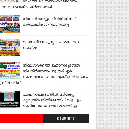
വേഗത്തിലാക്കണം :നീലേശ്വരം
ഗരസഭ ജനകീയ കർമ്മസമിതി
നീലേശ്വരം ഇന്നർവീൽ ക്ലബ്
ഭാരവാഹികൾ സ്ഥാനമേറ്റു
രാമസവിധേ പുസ്തകം പ്രകാശനം
ചെയ്തു
നീലേശ്വരത്തെ ഹൊസ്ദുർഗിൽ
നിലനിർത്തണം; തൃക്കരിപ്പൂർ
ആസ്ഥാനമായി താലൂക്ക് ഉടൻ വേണം:
ുസ് ലിം ലീഗ്
വാഹനാപകടത്തിൽ പരിക്കേറ്റ
കുറുഞ്ചേരിയിലെ സിപിഐ എം
ആദ്യകാല നേതാവ് അന്തരിച്ചു.
COMMENTS