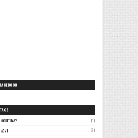
FACEBOOK
TAGS
(1)
0OBITUARY
(7)
ADVT