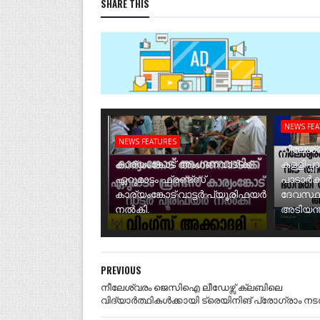
SHARE THIS
NEWS FE
NEWS FEATURES
നീലേശ്വ
കാര്യംങ്കോട് അംഗണവാടിക്ക്
കള്ളിപ്പ
ഏറുമാടം ഫ്രണ്ട്സ്
പാടാർക
കാര്യംങ്കോട് വാട്ടർ പ്യൂരിഫയർ
ദേവസ്ഥ
നൽകി.
അടിയന്ത
PREVIOUS
നീലേശ്വരം ജെസിഐ ലീഡേഴ്സ് ക്ലബിലെ
വിദ്യാർത്ഥികൾക്കായി ട്രെയിനിങ് പ്രോഗ്രാം നടത