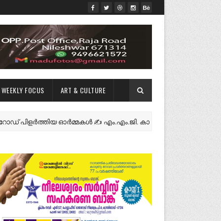
WEEKLY FOCUS
ART & CULTURE
ിളർത്തിയ ഓർമ്മകൾ ✍️ എം.എം.ജി. കാസർകോട്
NEWS FEAT