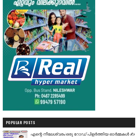
POPULAR POSTS
എന്റെ നീലേശ്വരം:ഒരു റോഡ് പിളർത്തിയ ഓർമ്മകൾ ✍️