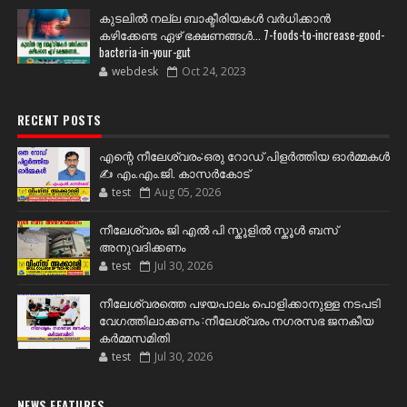
കുടലിൽ നല്ല ബാക്ടീരിയകൾ വര്‍ധിക്കാന്‍
കഴിക്കേണ്ട ഏഴ് ഭക്ഷണങ്ങള്‍... 7-foods-to-increase-good-
bacteria-in-your-gut
webdesk
Oct 24, 2023
RECENT POSTS
എന്റെ നീലേശ്വരം:ഒരു റോഡ് പിളർത്തിയ ഓർമ്മകൾ
✍️ എം.എം.ജി. കാസർകോട്
test
Aug 05, 2026
നീലേശ്വരം ജി എൽ പി സ്കൂളിൽ സ്കൂൾ ബസ്
അനുവദിക്കണം
test
Jul 30, 2026
നീലേശ്വരത്തെ പഴയപാലം പൊളിക്കാനുള്ള നടപടി
വേഗത്തിലാക്കണം :നീലേശ്വരം നഗരസഭ ജനകീയ
കർമ്മസമിതി
test
Jul 30, 2026
NEWS FEATURES