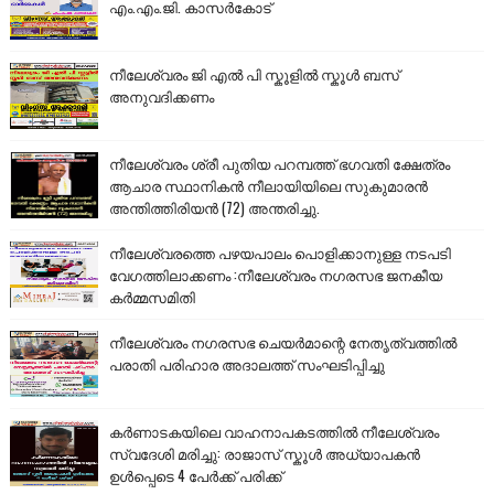
എം.എം.ജി. കാസർകോട്
നീലേശ്വരം ജി എൽ പി സ്കൂളിൽ സ്കൂൾ ബസ്
അനുവദിക്കണം
നീലേശ്വരം ശ്രീ പുതിയ പറമ്പത്ത് ഭഗവതി ക്ഷേത്രം
ആചാര സ്ഥാനികൻ നീലായിയിലെ സുകുമാരൻ
അന്തിത്തിരിയൻ (72) അന്തരിച്ചു.
നീലേശ്വരത്തെ പഴയപാലം പൊളിക്കാനുള്ള നടപടി
വേഗത്തിലാക്കണം :നീലേശ്വരം നഗരസഭ ജനകീയ
കർമ്മസമിതി
നീലേശ്വരം നഗരസഭ ചെയർമാന്റെ നേതൃത്വത്തിൽ
പരാതി പരിഹാര അദാലത്ത് സംഘടിപ്പിച്ചു
കർണാടകയിലെ വാഹനാപകടത്തിൽ നീലേശ്വരം
സ്വദേശി മരിച്ചു: രാജാസ് സ്കൂൾ അധ്യാപകൻ
ഉൾപ്പെടെ 4 പേർക്ക് പരിക്ക്