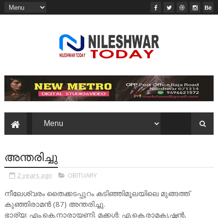
അന്തരിച്ചു
2 years ago
OBITUARY
നീലേശ്വരം തൈക്കടപ്പുറം കടിഞ്ഞിമൂലയിലെ മുങ്ങത്ത്
കുഞ്ഞിരാമൻ (87) അന്തരിച്ചു.
ഭാര്യ: എം.കെ.നാരായണി. മക്കൾ: എ.കെ.രാമകൃഷ്ണൻ,