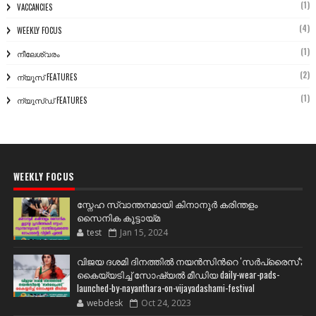
(1)
VACCANCIES
(4)
WEEKLY FOCUS
(1)
നീലേശ്വരം
(2)
ന്യൂസ് FEATURES
(1)
ന്യൂസ്ഡ് FEATURES
WEEKLY FOCUS
സ്നേഹ സ്വാന്തനമായി കിനാനൂർ കരിന്തളം
സൈനിക കൂട്ടായ്മ
test
Jan 15, 2024
വിജയ ദശമി ദിനത്തില്‍ നയന്‍സിന്‍റെ 'സര്‍പ്രൈസ്';
കൈയ്യടിച്ച് സോഷ്യല്‍ മീഡിയ daily-wear-pads-
launched-by-nayanthara-on-vijayadashami-festival
webdesk
Oct 24, 2023