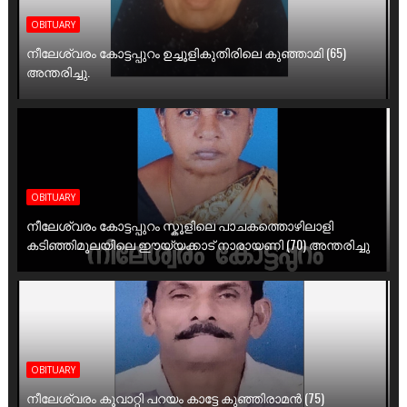
OBITUARY
നീലേശ്വരം കോട്ടപ്പുറം ഉച്ചൂളികുതിരിലെ കുഞ്ഞാമി (65)
അന്തരിച്ചു.
OBITUARY
നീലേശ്വരം കോട്ടപ്പുറം സ്കൂളിലെ പാചകത്തൊഴിലാളി
കടിഞ്ഞിമൂലയിലെ ഈയ്യക്കാട് നാരായണി (70) അന്തരിച്ചു
OBITUARY
നീലേശ്വരം കൂവാറ്റി പറയം കാട്ടേ കുഞ്ഞിരാമൻ (75)