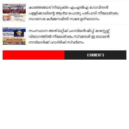
കാഞ്ഞങ്ങാട് നിയുക്ത എംഎൽഎ ഗോവിന്ദൻ
പള്ളിക്കാലിന്റെ ആദ്യ പൊതു പരിപാടി നീലേശ്വരം
നഗരസഭ കർമ്മസമിതി സമര ഉദ്ഘാടനം
സംസ്ഥാന അത് ലറ്റിക് ചാമ്പ്യൻഷിപ്പ്: മാസ്റ്റേഴ്സ്
വിഭാഗത്തിൽ നീലേശ്വരം സ്വദേശി ഇ.ബാലൻ
നമ്പ്യാർക്ക് ഹാട്രിക് സ്വർണം
COMMENTS