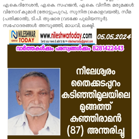
എ.കെ.ദിനേശൻ, എ.കെ. സഹജൻ, എ.കെ. വിനീത. മരുമക്കൾ:
വിനോദ് കുമാർ (തോട്ടുംപുറം), സുനിത (കൊളവയൽ), സീമ
(പതിക്കാൽ), ടി.പി. തുഷാര (വടക്കേ പുലിയന്നൂർ).
സഹോദരങ്ങൾ: അമ്പൂഞ്ഞി, മാധവി, ലക്ഷ്മി.