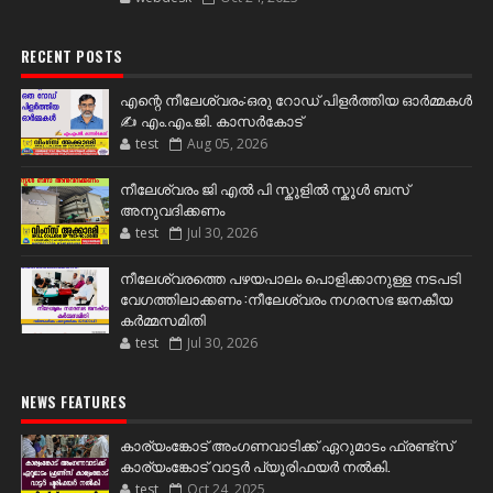
RECENT POSTS
എന്റെ നീലേശ്വരം:ഒരു റോഡ് പിളർത്തിയ ഓർമ്മകൾ
✍️ എം.എം.ജി. കാസർകോട്
test
Aug 05, 2026
നീലേശ്വരം ജി എൽ പി സ്കൂളിൽ സ്കൂൾ ബസ്
അനുവദിക്കണം
test
Jul 30, 2026
നീലേശ്വരത്തെ പഴയപാലം പൊളിക്കാനുള്ള നടപടി
വേഗത്തിലാക്കണം :നീലേശ്വരം നഗരസഭ ജനകീയ
കർമ്മസമിതി
test
Jul 30, 2026
NEWS FEATURES
കാര്യംങ്കോട് അംഗണവാടിക്ക് ഏറുമാടം ഫ്രണ്ട്സ്
കാര്യംങ്കോട് വാട്ടർ പ്യൂരിഫയർ നൽകി.
test
Oct 24, 2025