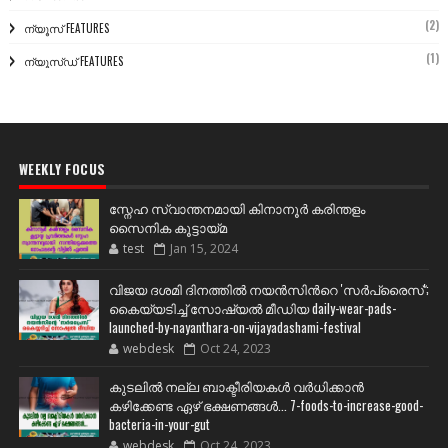
(2)
ന്യൂസ് FEATURES
(1)
ന്യൂസ്ഡ് FEATURES
WEEKLY FOCUS
സ്നേഹ സ്വാന്തനമായി കിനാനൂർ കരിന്തളം
സൈനിക കൂട്ടായ്മ
test
Jan 15, 2024
വിജയ ദശമി ദിനത്തില്‍ നയന്‍സിന്‍റെ 'സര്‍പ്രൈസ്';
കൈയ്യടിച്ച് സോഷ്യല്‍ മീഡിയ daily-wear-pads-
launched-by-nayanthara-on-vijayadashami-festival
webdesk
Oct 24, 2023
കുടലിൽ നല്ല ബാക്ടീരിയകൾ വര്‍ധിക്കാന്‍
കഴിക്കേണ്ട ഏഴ് ഭക്ഷണങ്ങള്‍... 7-foods-to-increase-good-
bacteria-in-your-gut
webdesk
Oct 24, 2023