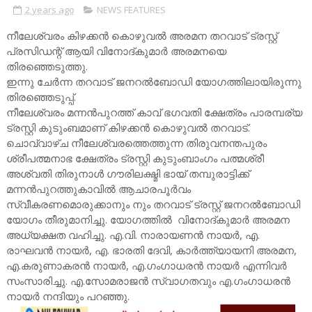
2 years ago
NEWS FEATURES
നീലേശ്വരം കിഴക്കൻ കൊഴുവൽ അരമന തറവാട് ട്രസ്റ്റ്
പ്രസിഡന്റ് ആയി വിനോദ്കുമാർ അരമനയെ
തിരഞ്ഞെടുത്തു.
ഇന്നു ചേർന്ന തറവാട് ജനറൽബോഡി യോഗത്തിലായിരുന്നു
തിരഞ്ഞെടുപ്പ്.
നീലേശ്വരം മന്നൻപുറത്ത് കാവ് ഭഗവതി ക്ഷേത്രം പാരമ്പര്യ
ട്രസ്റ്റി കുടുംബമാണ് കിഴക്കൻ കൊഴുവൽ തറവാട്.
ചൊവ്വാഴ്ച നീലേശ്വരത്തെത്തുന്ന തിരുവനന്തപുരം
ശ്രീപത്മനാഭ ക്ഷേത്രം ട്രസ്റ്റി കുടുംബാംഗം പത്മശ്രീ
അശ്വതി തിരുനാൾ ഗൗരിലക്ഷ്മി ഭായ് തമ്പുരാട്ടിക്ക്
മന്നൻപുറത്തുകാവിൽ ആചാരപൂർവം
സ്വീകരണമൊരുക്കാനും നും തറവാട് ട്രസ്റ്റ് ജനറൽബോഡി
യോഗം തീരുമാനിച്ചു. യോഗത്തിൽ വിനോദ്കുമാർ അരമന
അധ്യക്ഷത വഹിച്ചു. എ.വി. നാരായണൻ നായർ, എ.
രാഘവൻ നായർ, എ. ഭാരതി ദേവി, കാർത്ത്യായനി അരമന,
എ.കരുണാകരൻ നായർ, എ.ഗംഗാധരൻ നായർ എന്നിവർ
സംസാരിച്ചു. എ.സോമരാജൻ സ്വാഗതവും എ.ഗംഗാധരൻ
നായർ നന്ദിയും പറഞ്ഞു.