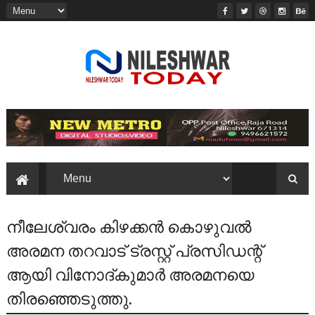
നീലേശ്വരം കിഴക്കൻ കൊഴുവൽ
അരമന തറവാട് ട്രസ്റ്റ് പ്രസിഡന്റ്
ആയി വിനോദ്കുമാർ അരമനയെ
തിരഞ്ഞെടുത്തു.