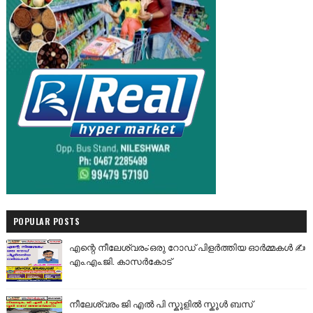
POPULAR POSTS
എന്റെ നീലേശ്വരം:ഒരു റോഡ് പിളർത്തിയ ഓർമ്മകൾ ✍️
എം.എം.ജി. കാസർകോട്
നീലേശ്വരം ജി എൽ പി സ്കൂളിൽ സ്കൂൾ ബസ്