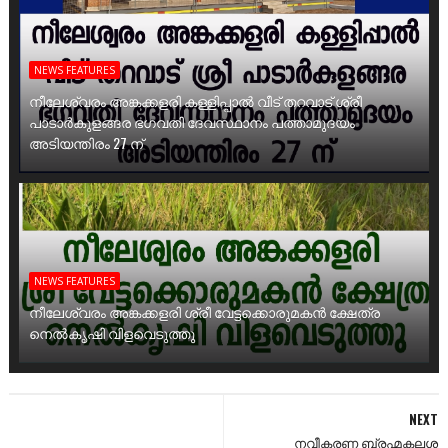
NEWS FEATURES
നീലേശ്വരം അങ്കക്കളരി കള്ളിപ്പാൽ വീട് തറവാട് ശ്രീ
പാടാർകുളങ്ങര ഭഗവതി ദേവസ്ഥാനം പത്താമുദയം
അടിയന്തിരം 27 ന്
NEWS FEATURES
നീലേശ്വരം അങ്കക്കളരി ശ്രീ വേട്ടക്കൊരുമകൻ ക്ഷേത്ര
നെൽകൃഷി വിളവെടുത്തു
NEXT
നവീകരണ ബ്രഹ്മകലശ