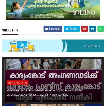
Facebook
Twitter
SHARE THIS
NEWS FEATURES
കാര്യംങ്കോട് അംഗണവാടിക്ക് ഏറുമാടം ഫ്രണ്ട്സ്
കാര്യംങ്കോട് വാട്ടർ പ്യൂരിഫയർ നൽകി.