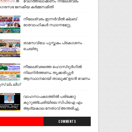
വേഗത്തിലാക്കണം :നീലേശ്വരം
ഗരസഭ ജനകീയ കർമ്മസമിതി
നീലേശ്വരം ഇന്നർവീൽ ക്ലബ്
ഭാരവാഹികൾ സ്ഥാനമേറ്റു
രാമസവിധേ പുസ്തകം പ്രകാശനം
ചെയ്തു
നീലേശ്വരത്തെ ഹൊസ്ദുർഗിൽ
നിലനിർത്തണം; തൃക്കരിപ്പൂർ
ആസ്ഥാനമായി താലൂക്ക് ഉടൻ വേണം:
ുസ് ലിം ലീഗ്
വാഹനാപകടത്തിൽ പരിക്കേറ്റ
കുറുഞ്ചേരിയിലെ സിപിഐ എം
ആദ്യകാല നേതാവ് അന്തരിച്ചു.
COMMENTS