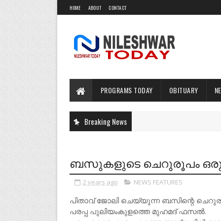
HOME
ABOUT
CONTACT
PROGRAMS TODAY
OBITUARY
N
Breaking News
ബസുകളുടെ ചെറുരൂപം ഒര
2 years ago
NEWS FEATURES
പിതാവ് ജോലി ചെയ്യുന്ന ബസിന്റെ ചെറു
പരപ്പ പുലിയംകുളത്തെ മുഹമദ് ഫസൽ.