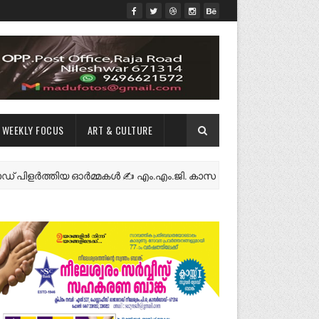
WEEKLY FOCUS
ART & CULTURE
ർത്തിയ ഓർമ്മകൾ ✍️ എം.എം.ജി. കാസർകോട്
NEWS FEATURE