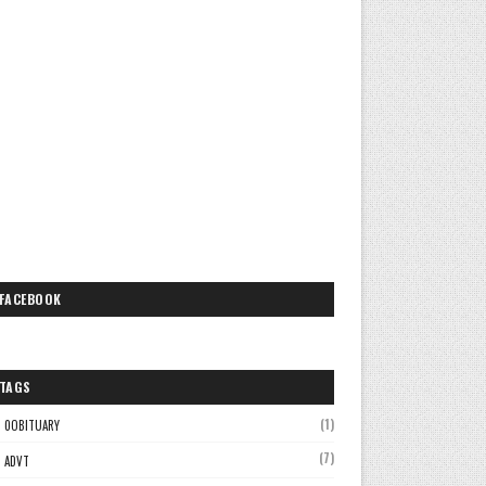
FACEBOOK
TAGS
(1)
0OBITUARY
(7)
ADVT