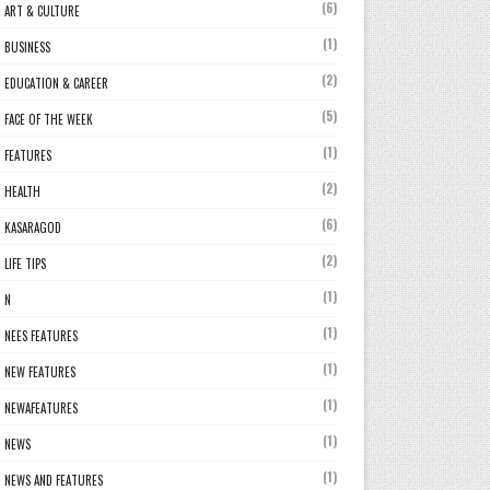
(6)
ART & CULTURE
(1)
BUSINESS
(2)
EDUCATION & CAREER
(5)
FACE OF THE WEEK
(1)
FEATURES
(2)
HEALTH
(6)
KASARAGOD
(2)
LIFE TIPS
(1)
N
(1)
NEES FEATURES
(1)
NEW FEATURES
(1)
NEWAFEATURES
(1)
NEWS
(1)
NEWS AND FEATURES