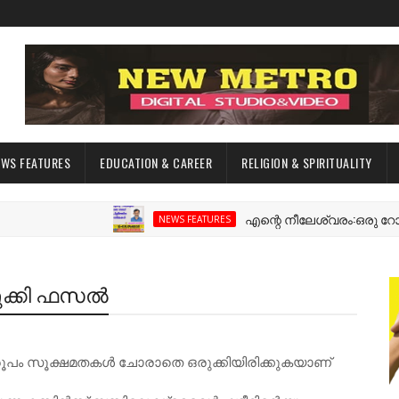
EWS FEATURES
EDUCATION & CAREER
RELIGION & SPIRITUALITY
എന്റെ നീലേശ്വരം:ഒരു റോഡ് പിള
NEWS FEATURES
ുക്കി ഫസൽ
രൂപം സൂക്ഷമതകൾ ചോരാതെ ഒരുക്കിയിരിക്കുകയാണ്