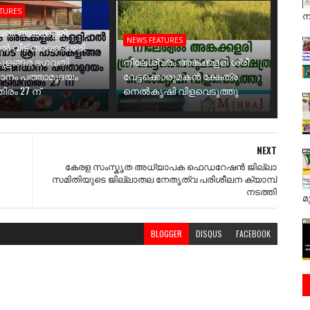
ATURES
ന
രം അങ്കക്കളരി
NEWS FEATURES
ാൽ വീട് തറവാട് ശ്രീ
ുളങ്ങര ഭഗവതി
നീലേശ്വരം അങ്കക്കളരി ശ്രീ
ാനം പത്താമുദയം
വേട്ടക്കൊരുമകൻ ക്ഷേത്ര
ിരം 27 ന്
നെൽകൃഷി വിളവെടുത്തു
NEXT
കേരള സംസ്കൃത അധ്യാപക ഫെഡറേഷൻ ജില്ലാ
സമിതിയുടെ ജില്ലാതല നേതൃത്വ പരിശീലന ക്യാമ്പ്
നടത്തി
മ
BLOGGER
DISQUS
FACEBOOK