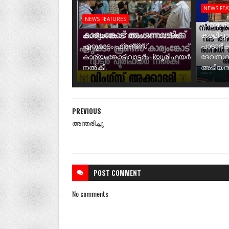
NEWS FE
NEWS FEATURES
നീലേശ്വ
കാര്യംങ്കോട് അംഗണവാടിക്ക്
കള്ളിപ്പ
ഏറുമാടം ഫ്രണ്ട്സ്
പാടാർക
കാര്യംങ്കോട് വാട്ടർ പ്യൂരിഫയർ
ദേവസ്ഥ
നൽകി.
അടിയന്ത
PREVIOUS
അന്തരിച്ചു
POST
COMMENT
No comments