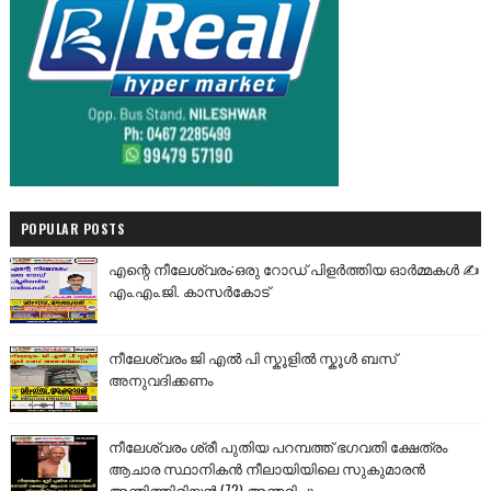
POPULAR POSTS
എന്റെ നീലേശ്വരം:ഒരു റോഡ് പിളർത്തിയ ഓർമ്മകൾ ✍️
എം.എം.ജി. കാസർകോട്
നീലേശ്വരം ജി എൽ പി സ്കൂളിൽ സ്കൂൾ ബസ്
അനുവദിക്കണം
നീലേശ്വരം ശ്രീ പുതിയ പറമ്പത്ത് ഭഗവതി ക്ഷേത്രം
ആചാര സ്ഥാനികൻ നീലായിയിലെ സുകുമാരൻ
അന്തിത്തിരിയൻ (72) അന്തരിച്ചു.