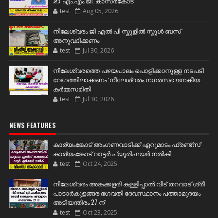
✍️ എം.എം.ജി. കാസർകോട്
test
Aug 05, 2026
നീലേശ്വരം ജി എൽ പി സ്കൂളിൽ സ്കൂൾ ബസ്
അനുവദിക്കണം
test
Jul 30, 2026
നീലേശ്വരത്തെ പഴയപാലം പൊളിക്കാനുള്ള നടപടി
വേഗത്തിലാക്കണം :നീലേശ്വരം നഗരസഭ ജനകീയ
കർമ്മസമിതി
test
Jul 30, 2026
NEWS FEATURES
കാര്യംങ്കോട് അംഗണവാടിക്ക് ഏറുമാടം ഫ്രണ്ട്സ്
കാര്യംങ്കോട് വാട്ടർ പ്യൂരിഫയർ നൽകി.
test
Oct 24, 2025
നീലേശ്വരം അങ്കക്കളരി കള്ളിപ്പാൽ വീട് തറവാട് ശ്രീ
പാടാർകുളങ്ങര ഭഗവതി ദേവസ്ഥാനം പത്താമുദയം
അടിയന്തിരം 27 ന്
test
Oct 23, 2025