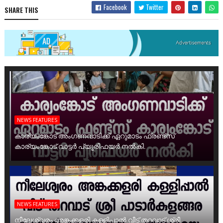
Facebook
Twitter
SHARE THIS
NEWS FEATURES
കാര്യംങ്കോട് അംഗണവാടിക്ക് ഏറുമാടം ഫ്രണ്ട്സ്
കാര്യംങ്കോട് വാട്ടർ പ്യൂരിഫയർ നൽകി.
NEWS FEATURES
നീലേശ്വരം അങ്കക്കളരി കള്ളിപ്പാൽ വീട് തറവാട് ശ്രീ