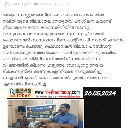
2 years ago
NEWS FEATURES
കേരള സംസ്കൃത അധ്യാപക ഫെഡറേഷൻ ജില്ലാ
സമിതിയുടെ ജില്ലാതല നേതൃത്വ പരിശീലന ക്യാമ്പ്
നീലേശ്വരം ജനത കലാസമിതിയിൽ നടന്നു.
അനുമോദന യോഗവും ഇതോടനുബന്ധിച്ച് നടത്തി.
ഫെഡറേഷൻ സംസ്ഥാന പ്രസിഡന്റ് സി.പി. സനൽ ചന്ദ്രൻ
ഉദ്ഘാടനം ചെയ്തു. ഫെഡറേഷൻ ജില്ലാ പ്രസിഡന്റ്
ടി.പി.പത്മകുമാർ അധ്യക്ഷത വഹിച്ചു. ജെസിഐ ദേശീയ
പരിശീലകൻ ശ്രീനി പള്ളിയത്ത് ലീഡർഷിപ് എന്ന
വിഷയത്തിൽ ക്ലാസ് എടുത്തു. ഡോക്ടറേറ്റ് നേടിയ
ടി.കെ.സുനീഷ്, രേണുക എന്നിവരെ അനുമോദിച്ചു.
ഇ.എ.ഹരികുമാർ, കെ.വി. മനോജ് കുമാർ, നീലമന ഉമ
എന്നിവർ പ്രസംഗിച്ചു.