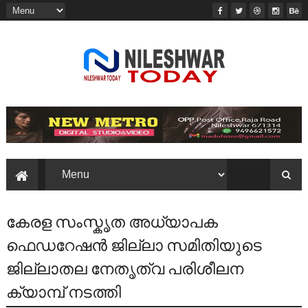
കേരള സംസ്കൃത അധ്യാപക
ഫെഡറേഷൻ ജില്ലാ സമിതിയുടെ
ജില്ലാതല നേതൃത്വ പരിശീലന
ക്യാമ്പ് നടത്തി