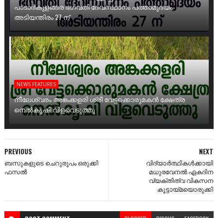
പാടാർകുളങ്ങര ഭഗവതി ദേവസ്ഥാനം പത്താമുദയം
അടിയന്തിരം 27 ന്
NEWS FEATURES
നീലേശ്വരം അങ്കക്കളരി ശ്രീ വേട്ടക്കൊരുമകൻ ക്ഷേത്ര
നെൽകൃഷി വിളവെടുത്തു
PREVIOUS
NEXT
ബസുകളുടെ ചെറുരൂപം ഒരുക്കി
വിദ്യാർത്ഥികൾക്കായി
ഫസൽ
മധുരവേനൽ ഏകദിന
വ്യക്തിത്വ വികസന
കൂട്ടായ്മയൊരുക്കി