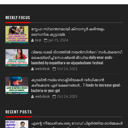
WEEKLY FOCUS
സ്നേഹ സ്വാന്തനമായി കിനാനൂർ കരിന്തളം
സൈനിക കൂട്ടായ്മ
test
Jan 15, 2024
വിജയ ദശമി ദിനത്തില്‍ നയന്‍സിന്‍റെ 'സര്‍പ്രൈസ്';
കൈയ്യടിച്ച് സോഷ്യല്‍ മീഡിയ daily-wear-pads-
launched-by-nayanthara-on-vijayadashami-festival
webdesk
Oct 24, 2023
കുടലിൽ നല്ല ബാക്ടീരിയകൾ വര്‍ധിക്കാന്‍
കഴിക്കേണ്ട ഏഴ് ഭക്ഷണങ്ങള്‍... 7-foods-to-increase-good-
bacteria-in-your-gut
webdesk
Oct 24, 2023
RECENT POSTS
എന്റെ നീലേശ്വരം:ഒരു റോഡ് പിളർത്തിയ ഓർമ്മകൾ