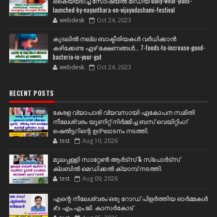
കൈയ്യടിച്ച് സോഷ്യല്‍ മീഡിയ daily-wear-pads-
launched-by-nayanthara-on-vijayadashami-festival
webdesk
Oct 24, 2023
കുടലിൽ നല്ല ബാക്ടീരിയകൾ വര്‍ധിക്കാന്‍
കഴിക്കേണ്ട ഏഴ് ഭക്ഷണങ്ങള്‍... 7-foods-to-increase-good-
bacteria-in-your-gut
webdesk
Oct 24, 2023
RECENT POSTS
കേരള വ്യാപാരി വ്യവസായി ഏകോപന സമിതി
നീലേശ്വരം യൂണിറ്റ് നിർമ്മിച്ച ബസ് വെയിറ്റിംഗ്
ഷെൽട്ടറിന്റെ ഉദ്ഘാടനം നടത്തി.
test
Aug 10, 2026
മൂലപ്പള്ളി സാറ്റേൺ ആർട്സ് & സ്പോർട്സ്
ക്ലബിൽ മെഡിക്കൽ ക്യാമ്പ് നടത്തി.
test
Aug 09, 2026
എന്റെ നീലേശ്വരം:ഒരു റോഡ് പിളർത്തിയ ഓർമ്മകൾ
✍️ എം.എം.ജി. കാസർകോട്