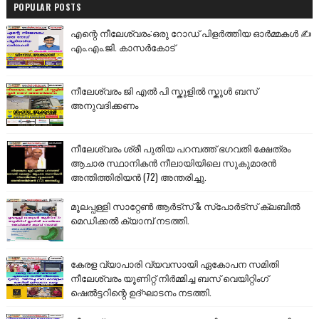
POPULAR POSTS
എന്റെ നീലേശ്വരം:ഒരു റോഡ് പിളർത്തിയ ഓർമ്മകൾ ✍️
എം.എം.ജി. കാസർകോട്
നീലേശ്വരം ജി എൽ പി സ്കൂളിൽ സ്കൂൾ ബസ്
അനുവദിക്കണം
നീലേശ്വരം ശ്രീ പുതിയ പറമ്പത്ത് ഭഗവതി ക്ഷേത്രം
ആചാര സ്ഥാനികൻ നീലായിയിലെ സുകുമാരൻ
അന്തിത്തിരിയൻ (72) അന്തരിച്ചു.
മൂലപ്പള്ളി സാറ്റേൺ ആർട്സ് & സ്പോർട്സ് ക്ലബിൽ
മെഡിക്കൽ ക്യാമ്പ് നടത്തി.
കേരള വ്യാപാരി വ്യവസായി ഏകോപന സമിതി
നീലേശ്വരം യൂണിറ്റ് നിർമ്മിച്ച ബസ് വെയിറ്റിംഗ്
ഷെൽട്ടറിന്റെ ഉദ്ഘാടനം നടത്തി.