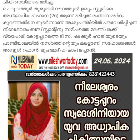
ചികിത്സയ്ക്കിടെ മരിച്ചു.
ചെറുവത്തൂർ തുരുത്തി റൗളത്തുൽ ഉലൂം സ്കൂളിലെ
അധ്യാപിക ഷഹാന (26) ആണ് മരിച്ചത്. രക്തസമ്മർദം
കുറഞ്ഞതിനെ തുടർന്നാണ് ആശുപത്രിയിൽ പ്രവേശിപ്പിച്ചത്.
നീലേശ്വരം ബസ് സ്റ്റാന്റിനു സമീപത്തെ മലഞ്ചരക്ക്
വ്യാപാരി കോട്ടപ്പുറത്തെ ടി.സി. ഷുക്കൂർ ഹാജിയുടെയും
പാണ്ടിയാലയിൽ നസ്രത്തിന്റെയും മകളാണ്. സഹോദരങ്ങൾ:
അബ്ദുൾ റഹ്മാൻ, മുഹമ്മദ് ഹിഷാം (ജപ്പാൻ).