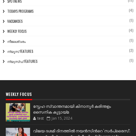
(11)
SPOTNEWS
(4)
TODAYS PROGRAMS
(1)
VACCANCIES
(4)
WEEKLY FOCUS
(1)
നീലേശ്വരം
(2)
ന്യൂസ് FEATURES
(1)
ന്യൂസ്ഡ് FEATURES
WEEKLY FOCUS
സ്നേഹ സ്വാന്തനമായി കിനാനൂർ കരിന്തളം
സൈനിക കൂട്ടായ്മ
test
Jan 15, 2024
വിജയ ദശമി ദിനത്തില്‍ നയന്‍സിന്‍റെ 'സര്‍പ്രൈസ്';