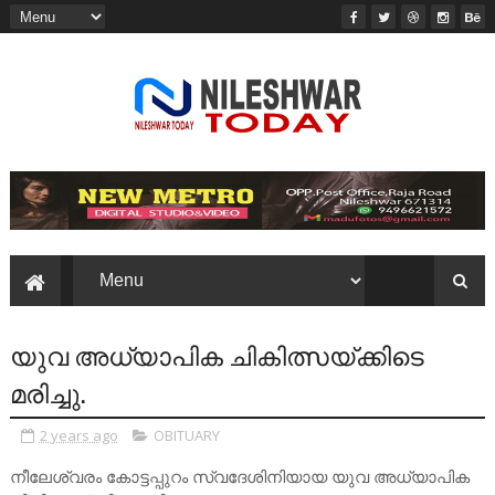
യുവ അധ്യാപിക ചികിത്സയ്ക്കിടെ
മരിച്ചു.
2 years ago
OBITUARY
നീലേശ്വരം കോട്ടപ്പുറം സ്വദേശിനിയായ യുവ അധ്യാപിക