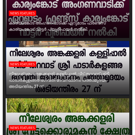
NEWS FEATURES
കാര്യംങ്കോട് അംഗണവാടിക്ക് ഏറുമാടം ഫ്രണ്ട്സ്
കാര്യംങ്കോട് വാട്ടർ പ്യൂരിഫയർ നൽകി.
NEWS FEATURES
നീലേശ്വരം അങ്കക്കളരി കള്ളിപ്പാൽ വീട് തറവാട് ശ്രീ
പാടാർകുളങ്ങര ഭഗവതി ദേവസ്ഥാനം പത്താമുദയം
അടിയന്തിരം 27 ന്
NEWS FEATURES