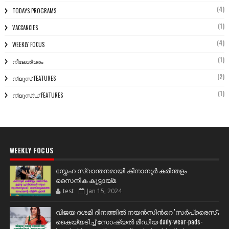
(4)
TODAYS PROGRAMS
(1)
VACCANCIES
(4)
WEEKLY FOCUS
(1)
നീലേശ്വരം
(2)
ന്യൂസ് FEATURES
(1)
ന്യൂസ്ഡ് FEATURES
WEEKLY FOCUS
സ്നേഹ സ്വാന്തനമായി കിനാനൂർ കരിന്തളം
സൈനിക കൂട്ടായ്മ
test
Jan 15, 2024
വിജയ ദശമി ദിനത്തില്‍ നയന്‍സിന്‍റെ 'സര്‍പ്രൈസ്';
കൈയ്യടിച്ച് സോഷ്യല്‍ മീഡിയ daily-wear-pads-