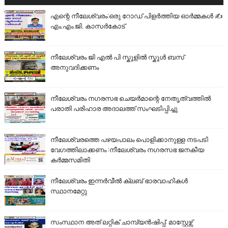
എന്റെ നീലേശ്വരം:ഒരു റോഡ് പിളർത്തിയ ഓർമ്മകൾ ✍️
എം.എം.ജി. കാസർകോട്
നീലേശ്വരം ജി എൽ പി സ്കൂളിൽ സ്കൂൾ ബസ്
അനുവദിക്കണം
നീലേശ്വരം നഗരസഭ ചെയർമാന്റെ നേതൃത്വത്തിൽ
പരാതി പരിഹാര അദാലത്ത് സംഘടിപ്പിച്ചു
നീലേശ്വരത്തെ പഴയപാലം പൊളിക്കാനുള്ള നടപടി
വേഗത്തിലാക്കണം :നീലേശ്വരം നഗരസഭ ജനകീയ
കർമ്മസമിതി
നീലേശ്വരം ഇന്നർവീൽ ക്ലബ് ഭാരവാഹികൾ
സ്ഥാനമേറ്റു
സംസ്ഥാന അത് ലറ്റിക് ചാമ്പ്യൻഷിപ്പ്: മാസ്റ്റേഴ്സ്