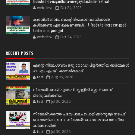
launched-by-nayanthara-on-vijayadashami-festival
webdesk
Oct 24, 2023
കുടലിൽ നല്ല ബാക്ടീരിയകൾ വര്‍ധിക്കാന്‍
കഴിക്കേണ്ട ഏഴ് ഭക്ഷണങ്ങള്‍... 7-foods-to-increase-good-
bacteria-in-your-gut
webdesk
Oct 24, 2023
RECENT POSTS
എന്റെ നീലേശ്വരം:ഒരു റോഡ് പിളർത്തിയ ഓർമ്മകൾ
✍️ എം.എം.ജി. കാസർകോട്
test
Aug 05, 2026
നീലേശ്വരം ജി എൽ പി സ്കൂളിൽ സ്കൂൾ ബസ്
അനുവദിക്കണം
test
Jul 30, 2026
നീലേശ്വരത്തെ പഴയപാലം പൊളിക്കാനുള്ള നടപടി
വേഗത്തിലാക്കണം :നീലേശ്വരം നഗരസഭ ജനകീയ
കർമ്മസമിതി
test
Jul 30, 2026