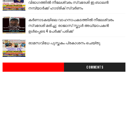
വിഭാഗത്തിൽ നീലേശ്വരം സ്വദേശി ഇ.ബാലൻ
നമ്പ്യാർക്ക് ഹാട്രിക് സ്വർണം
കർണാടകയിലെ വാഹനാപകടത്തിൽ നീലേശ്വരം
സ്വദേശി മരിച്ചു: രാജാസ് സ്കൂൾ അധ്യാപകൻ
ഉൾപ്പെടെ 4 പേർക്ക് പരിക്ക്
രാമസവിധേ പുസ്തകം പ്രകാശനം ചെയ്തു
COMMENTS