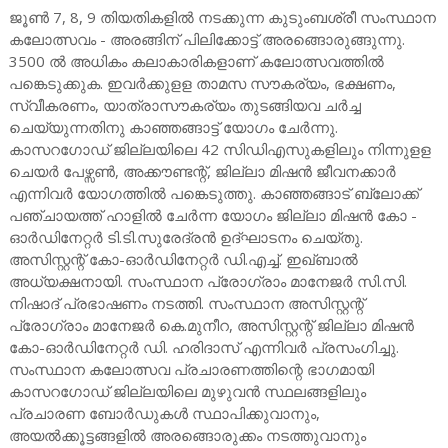
ജൂൺ 7, 8, 9 തിയതികളിൽ നടക്കുന്ന കുടുംബശ്രീ സംസ്ഥാന
കലോത്സവം - അരങ്ങിന് പിലിക്കോട്ട് അരങ്ങൊരുങ്ങുന്നു.
3500 ൽ അധികം കലാകാരികളാണ് കലോത്സവത്തിൽ
പങ്കെടുക്കുക. ഇവർക്കുളള താമസ സൗകര്യം, ഭക്ഷണം,
സ്വീകരണം, യാത്രാസൗകര്യം തുടങ്ങിയവ ചർച്ച
ചെയ്യുന്നതിനു കാഞ്ഞങ്ങാട്ട് യോഗം ചേർന്നു.
കാസറഗോഡ് ജില്ലയിലെ 42 സിഡിഎസുകളിലും നിന്നുളള
ചെയർ പേഴ്സൺ, അക്കൗണ്ടന്റ്, ജില്ലാ മിഷൻ ജീവനക്കാർ
എന്നിവർ യോഗത്തിൽ പങ്കെടുത്തു. കാഞ്ഞങ്ങാട് ബ്ലോക്ക്
പഞ്ചായത്ത് ഹാളിൽ ചേർന്ന യോഗം ജില്ലാ മിഷൻ കോ -
ഓർഡിനേറ്റർ ടി.ടി.സുരേദ്രൻ ഉദ്ഘാടനം ചെയ്തു.
അസിസ്റ്റന്റ് കോ-ഓർഡിനേറ്റർ ഡി.എച്ച്. ഇഖ്‌ബാൽ
അധ്യക്ഷനായി. സംസ്ഥാന പ്രോഗ്രാം മാനേജർ സി.സി.
നിഷാദ് പ്രഭാഷണം നടത്തി. സംസ്ഥാന അസിസ്റ്റന്റ്
പ്രോഗ്രാം മാനേജർ കെ.മുനീറ, അസിസ്റ്റന്റ് ജില്ലാ മിഷൻ
കോ-ഓർഡിനേറ്റർ ഡി. ഹരിദാസ് എന്നിവർ പ്രസംഗിച്ചു.
സംസ്ഥാന കലോത്സവ പ്രചാരണത്തിന്റെ ഭാഗമായി
കാസറഗോഡ് ജില്ലയിലെ മുഴുവൻ സ്ഥലങ്ങളിലും
പ്രചാരണ ബോർഡുകൾ സ്ഥാപിക്കുവാനും,
അയൽക്കൂട്ടങ്ങളിൽ അരങ്ങൊരുക്കം നടത്തുവാനും