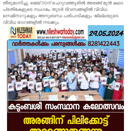
തീരുമാനിച്ചു. മെയ് 30ന് ചെറുവത്തൂരിൽ അരങ്ങ് മുൻ കലാ
പ്രതിഭകളുടെ സംഗമം, തുടർ ദിവസങ്ങളിൽ വിവിധ
സെമിനാറുകളും അനുബന്ധ പരിപാടികളും ജില്ലയുടെ
വിവിധ ഭാഗങ്ങളിൽ നടക്കും.