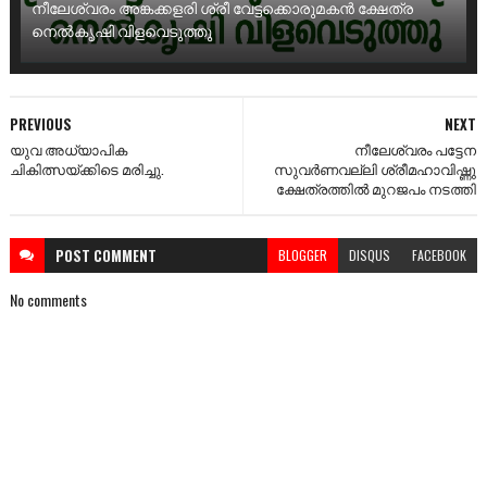
നീലേശ്വരം അങ്കക്കളരി ശ്രീ വേട്ടക്കൊരുമകൻ ക്ഷേത്ര
നെൽകൃഷി വിളവെടുത്തു
PREVIOUS
NEXT
യുവ അധ്യാപിക
നീലേശ്വരം പട്ടേന
ചികിത്സയ്ക്കിടെ മരിച്ചു.
സുവർണവല്ലി ശ്രീമഹാവിഷ്ണു
ക്ഷേത്രത്തിൽ മുറജപം നടത്തി
POST
COMMENT
BLOGGER
DISQUS
FACEBOOK
No comments