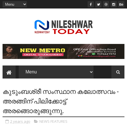
കുടുംബശ്രീ സംസ്ഥാന കലോത്സവം -
അരങ്ങിന് പിലിക്കോട്ട്
അരങ്ങൊരുങ്ങുന്നു.
2 years ago
NEWS FEATURES