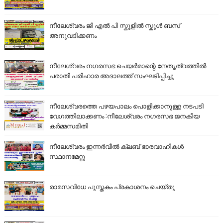
നീലേശ്വരം ജി എൽ പി സ്കൂളിൽ സ്കൂൾ ബസ്
അനുവദിക്കണം
നീലേശ്വരം നഗരസഭ ചെയർമാന്റെ നേതൃത്വത്തിൽ
പരാതി പരിഹാര അദാലത്ത് സംഘടിപ്പിച്ചു
നീലേശ്വരത്തെ പഴയപാലം പൊളിക്കാനുള്ള നടപടി
വേഗത്തിലാക്കണം :നീലേശ്വരം നഗരസഭ ജനകീയ
കർമ്മസമിതി
നീലേശ്വരം ഇന്നർവീൽ ക്ലബ് ഭാരവാഹികൾ
സ്ഥാനമേറ്റു
രാമസവിധേ പുസ്തകം പ്രകാശനം ചെയ്തു