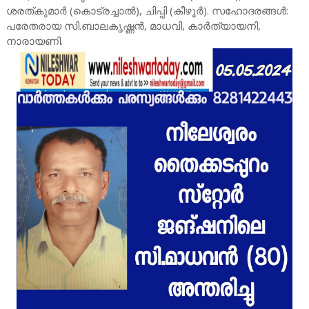
ശരത്കുമാർ (കൊട്രച്ചാൽ), ചിപ്പി (കീഴൂർ). സഹോദരങ്ങൾ:
പരേതരായ സി.ബാലകൃഷ്ണൻ, മാധവി, കാർത്യായനി,
നാരായണി.