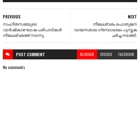
PREVIOUS
NEXT
സംഗീതസഭയുടെ
നീലേശ്വരം പൊതുജന
വാർഷികാഘോഷ പരിപാടികൾ
വായനശാല ഗ്രന്ഥാലയം പുസ്തക
നീലേശ്വരത്ത് നടന്നു.
ചർച്ച നടത്തി.
POST
COMMENT
BLOGGER
DISQUS
FACEBOOK
No comments