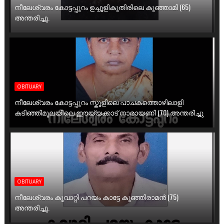
നീലേശ്വരം കോട്ടപ്പുറം ഉച്ചൂളികുതിരിലെ കുഞ്ഞാമി (65)
അന്തരിച്ചു.
OBITUARY
നീലേശ്വരം കോട്ടപ്പുറം സ്കൂളിലെ പാചകത്തൊഴിലാളി
കടിഞ്ഞിമൂലയിലെ ഈയ്യക്കാട് നാരായണി (70) അന്തരിച്ചു
OBITUARY
നീലേശ്വരം കൂവാറ്റി പറയം കാട്ടേ കുഞ്ഞിരാമൻ (75)
അന്തരിച്ചു.