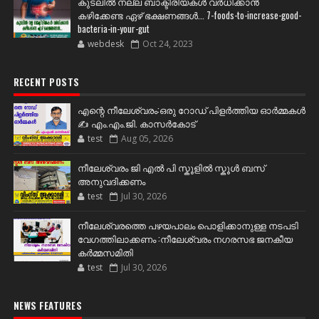
കുടലിൽ നല്ല ബാക്ടീരിയകൾ വര്‍ധിക്കാന്‍
കഴിക്കേണ്ട ഏഴ് ഭക്ഷണങ്ങള്‍... 7-foods-to-increase-good-
bacteria-in-your-gut
webdesk
Oct 24, 2023
RECENT POSTS
എന്റെ നീലേശ്വരം:ഒരു റോഡ് പിളർത്തിയ ഓർമ്മകൾ
✍️ എം.എം.ജി. കാസർകോട്
test
Aug 05, 2026
നീലേശ്വരം ജി എൽ പി സ്കൂളിൽ സ്കൂൾ ബസ്
അനുവദിക്കണം
test
Jul 30, 2026
നീലേശ്വരത്തെ പഴയപാലം പൊളിക്കാനുള്ള നടപടി
വേഗത്തിലാക്കണം :നീലേശ്വരം നഗരസഭ ജനകീയ
കർമ്മസമിതി
test
Jul 30, 2026
NEWS FEATURES