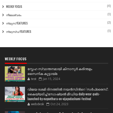
(4)
WEEKLY FOCUS
(1)
നീലേശ്വരം
(2)
ന്യൂസ് FEATURES
(1)
ന്യൂസ്ഡ് FEATURES
WEEKLY FOCUS
സ്നേഹ സ്വാന്തനമായി കിനാനൂർ കരിന്തളം
സൈനിക കൂട്ടായ്മ
test
Jan 15, 2024
വിജയ ദശമി ദിനത്തില്‍ നയന്‍സിന്‍റെ 'സര്‍പ്രൈസ്';
കൈയ്യടിച്ച് സോഷ്യല്‍ മീഡിയ daily-wear-pads-
launched-by-nayanthara-on-vijayadashami-festival
webdesk
Oct 24, 2023