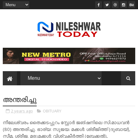
അന്തരിച്ചു
2 years ago
OBITUARY
നീലേശ്വരം തൈക്കടപ്പുറം സ്റ്റോർ ജങ്ഷനിലെ സി.മാധവൻ
(80) അന്തരിച്ചു. ഭാര്യ: സുജയ. മക്കൾ: ശ്രീജിത്ത് (ദുബായ്),
സീമ, ശ്രീജ. മരുമക്കൾ: വിശ്വകീർത്തി (ബേക്കൽ),