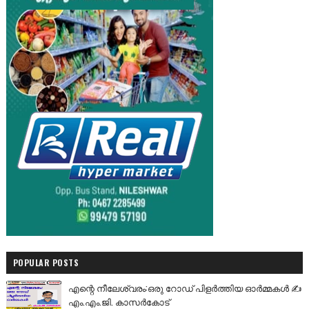
POPULAR POSTS
എന്റെ നീലേശ്വരം:ഒരു റോഡ് പിളർത്തിയ ഓർമ്മകൾ ✍️
എം.എം.ജി. കാസർകോട്