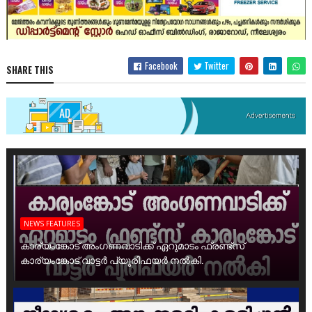
Facebook
Twitter
SHARE THIS
NEWS FEATURES
കാര്യംങ്കോട് അംഗണവാടിക്ക് ഏറുമാടം ഫ്രണ്ട്സ്
കാര്യംങ്കോട് വാട്ടർ പ്യൂരിഫയർ നൽകി.