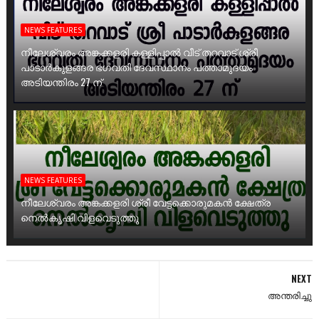
NEWS FEATURES
നീലേശ്വരം അങ്കക്കളരി കള്ളിപ്പാൽ വീട് തറവാട് ശ്രീ
പാടാർകുളങ്ങര ഭഗവതി ദേവസ്ഥാനം പത്താമുദയം
അടിയന്തിരം 27 ന്
NEWS FEATURES
നീലേശ്വരം അങ്കക്കളരി ശ്രീ വേട്ടക്കൊരുമകൻ ക്ഷേത്ര
നെൽകൃഷി വിളവെടുത്തു
NEXT
അന്തരിച്ചു