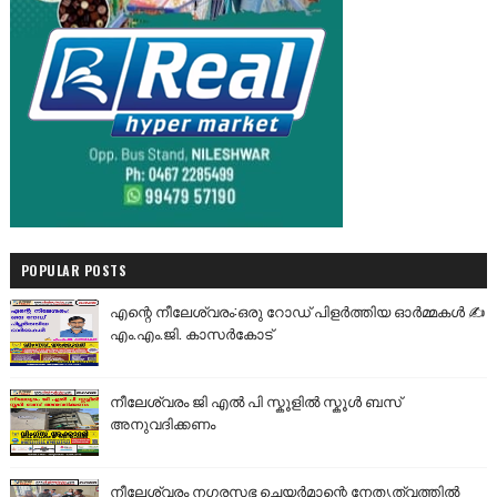
POPULAR POSTS
എന്റെ നീലേശ്വരം:ഒരു റോഡ് പിളർത്തിയ ഓർമ്മകൾ ✍️
എം.എം.ജി. കാസർകോട്
നീലേശ്വരം ജി എൽ പി സ്കൂളിൽ സ്കൂൾ ബസ്
അനുവദിക്കണം
നീലേശ്വരം നഗരസഭ ചെയർമാന്റെ നേതൃത്വത്തിൽ