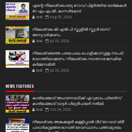
എന്റെ നീലേശ്വരം:ഒരു റോഡ് പിളർത്തിയ ഓർമ്മകൾ
✍️ എം.എം.ജി. കാസർകോട്
test
Aug 05, 2026
നീലേശ്വരം ജി എൽ പി സ്കൂളിൽ സ്കൂൾ ബസ്
അനുവദിക്കണം
test
Jul 30, 2026
നീലേശ്വരത്തെ പഴയപാലം പൊളിക്കാനുള്ള നടപടി
വേഗത്തിലാക്കണം :നീലേശ്വരം നഗരസഭ ജനകീയ
കർമ്മസമിതി
test
Jul 30, 2026
NEWS FEATURES
കാര്യംങ്കോട് അംഗണവാടിക്ക് ഏറുമാടം ഫ്രണ്ട്സ്
കാര്യംങ്കോട് വാട്ടർ പ്യൂരിഫയർ നൽകി.
test
Oct 24, 2025
നീലേശ്വരം അങ്കക്കളരി കള്ളിപ്പാൽ വീട് തറവാട് ശ്രീ
പാടാർകുളങ്ങര ഭഗവതി ദേവസ്ഥാനം പത്താമുദയം