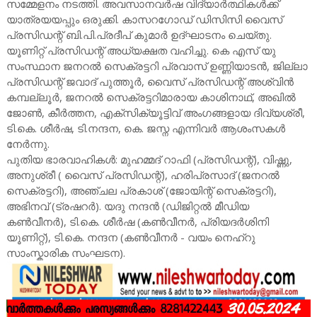
സമ്മേളനം നടത്തി. അവസാനവർഷ വിദ്യാർത്ഥികൾക്ക്
യാത്രയയപ്പും ഒരുക്കി. കാസറഗോഡ് ഡിസിസി വൈസ്
പ്രസിഡന്റ് ബി.പി.പ്രദീപ് കുമാർ ഉദ്ഘാടനം ചെയ്തു.
യൂണിറ്റ് പ്രസിഡന്റ് അധ്യക്ഷത വഹിച്ചു. കെ എസ് യു
സംസ്ഥാന ജനറൽ സെക്രട്ടറി പ്രവാസ് ഉണ്ണിയാടൻ, ജില്ലാ
പ്രസിഡന്റ് ജവാദ് പുത്തൂർ, വൈസ് പ്രസിഡന്റ് അശ്വിൻ
കമ്പല്ലൂർ, ജനറൽ സെക്രട്ടറിമാരായ കാശിനാഥ്, അഖിൽ
ജോൺ, കീർത്തന, എക്സിക്യൂട്ടിവ് അംഗങ്ങളായ ദിവ്യശ്രീ,
ടി.കെ. ശീർഷ, ടി.നന്ദന, കെ. ജസ്ന എന്നിവർ ആശംസകൾ
നേർന്നു.
പുതിയ ഭാരവാഹികൾ: മുഹമ്മദ് റാഫി (പ്രസിഡന്റ്), വിഷ്ണു,
അനുശ്രീ ( വൈസ് പ്രസിഡന്റ്), ഹരിപ്രസാദ് (ജനറൽ
സെക്രട്ടറി), അഞ്ചല പ്രകാശ് (ജോയിന്റ് സെക്രട്ടറി),
അഭിനവ് (ട്രഷറർ). യദു നന്ദൻ (ഡിജിറ്റൽ മീഡിയ
കൺവീനർ), ടി.കെ. ശീർഷ (കൺവീനർ, പ്രിയദർശിനി
യൂണിറ്റ്), ടി.കെ. നന്ദന (കൺവീനർ - വയം നെഹ്റു
സാംസ്കാരിക സംഘടന).