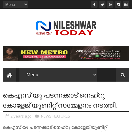
കെഎസ് യു പടന്നക്കാട് നെഹ്റു
കോളേജ് യൂണിറ്റ് സമ്മേളനം നടത്തി.
2 years ago
NEWS FEATURES
കെഎസ് യു പടന്നക്കാട് നെഹ്റു കോളേജ് യൂണിറ്റ്