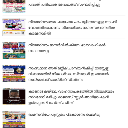
പരാതി പരിഹാര അദാലത്ത് സംഘടിപ്പിച്ചു
നീലേശ്വരത്തെ പഴയപാലം പൊളിക്കാനുള്ള നടപടി
വേഗത്തിലാക്കണം :നീലേശ്വരം നഗരസഭ ജനകീയ
കർമ്മസമിതി
നീലേശ്വരം ഇന്നർവീൽ ക്ലബ് ഭാരവാഹികൾ
സ്ഥാനമേറ്റു
സംസ്ഥാന അത് ലറ്റിക് ചാമ്പ്യൻഷിപ്പ്: മാസ്റ്റേഴ്സ്
വിഭാഗത്തിൽ നീലേശ്വരം സ്വദേശി ഇ.ബാലൻ
നമ്പ്യാർക്ക് ഹാട്രിക് സ്വർണം
കർണാടകയിലെ വാഹനാപകടത്തിൽ നീലേശ്വരം
സ്വദേശി മരിച്ചു: രാജാസ് സ്കൂൾ അധ്യാപകൻ
ഉൾപ്പെടെ 4 പേർക്ക് പരിക്ക്
രാമസവിധേ പുസ്തകം പ്രകാശനം ചെയ്തു