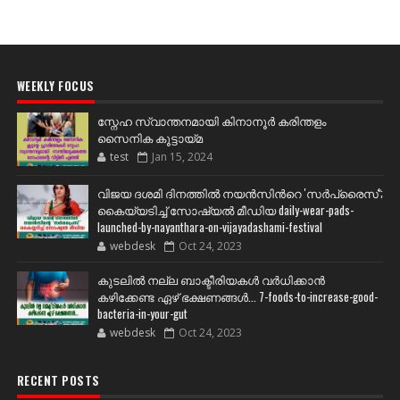
WEEKLY FOCUS
സ്നേഹ സ്വാന്തനമായി കിനാനൂർ കരിന്തളം
സൈനിക കൂട്ടായ്മ
test
Jan 15, 2024
വിജയ ദശമി ദിനത്തില്‍ നയന്‍സിന്‍റെ 'സര്‍പ്രൈസ്';
കൈയ്യടിച്ച് സോഷ്യല്‍ മീഡിയ daily-wear-pads-
launched-by-nayanthara-on-vijayadashami-festival
webdesk
Oct 24, 2023
കുടലിൽ നല്ല ബാക്ടീരിയകൾ വര്‍ധിക്കാന്‍
കഴിക്കേണ്ട ഏഴ് ഭക്ഷണങ്ങള്‍... 7-foods-to-increase-good-
bacteria-in-your-gut
webdesk
Oct 24, 2023
RECENT POSTS