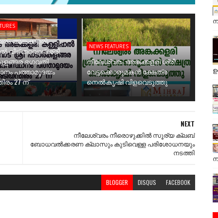
ന
ATURES
രം അങ്കക്കളരി
NEWS FEATURES
ാൽ വീട് തറവാട് ശ്രീ
ുളങ്ങര ഭഗവതി
നീലേശ്വരം അങ്കക്കളരി ശ്രീ
ഉ
ാനം പത്താമുദയം
വേട്ടക്കൊരുമകൻ ക്ഷേത്ര
ിരം 27 ന്
നെൽകൃഷി വിളവെടുത്തു
NEXT
നീലേശ്വരം നീരൊഴുക്കിൽ സൂര്യ ക്ലബ്
ബോധവൽക്കരണ ക്ലാസും കുടിവെള്ള പരിശോധനയും
നടത്തി
ന
BLOGGER
DISQUS
FACEBOOK