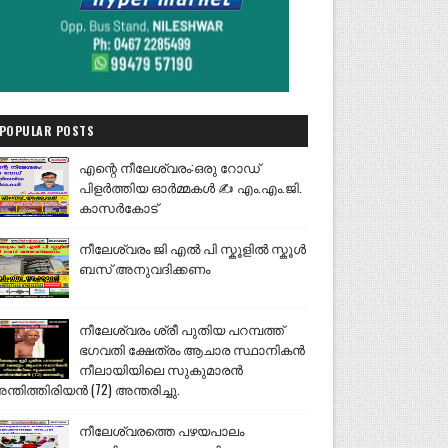
POPULAR POSTS
എന്റെ നീലേശ്വരം:ഒരു റോഡ്
പിളർത്തിയ ഓർമ്മകൾ ✍️ എം.എം.ജി.
കാസർകോട്
നീലേശ്വരം ജി എൽ പി സ്കൂളിൽ സ്കൂൾ
ബസ് അനുവദിക്കണം
നീലേശ്വരം ശ്രീ പുതിയ പറമ്പത്ത്
ഭഗവതി ക്ഷേത്രം ആചാര സ്ഥാനികൻ
നീലായിയിലെ സുകുമാരൻ
ന്തിത്തിരിയൻ (72) അന്തരിച്ചു.
നീലേശ്വരത്തെ പഴയപാലം