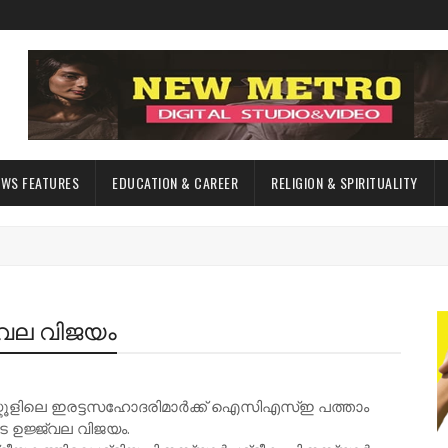
EWS FEATURES
EDUCATION & CAREER
RELIGION & SPIRITUALITY
ജ്വല വിജയം
 സ്കൂളിലെ ഇരട്ടസഹോദരിമാർക്ക് ഐസിഎസ്ഇ പത്താം
െ ഉജ്ജ്വല വിജയം.