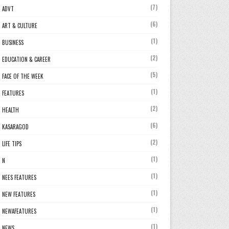
(7)
ADVT
(6)
ART & CULTURE
(1)
BUSINESS
(2)
EDUCATION & CAREER
(5)
FACE OF THE WEEK
(1)
FEATURES
(2)
HEALTH
(6)
KASARAGOD
(2)
LIFE TIPS
(1)
N
(1)
NEES FEATURES
(1)
NEW FEATURES
(1)
NEWAFEATURES
(1)
NEWS