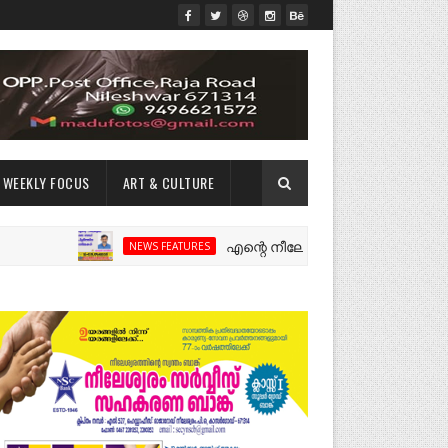
WEEKLY FOCUS
ART & CULTURE
എന്റെ നീലേശ്വരം:ഒരു റോഡ് പിളർത്തി
NEWS FEATURES