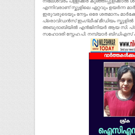
നീലേശ്വരം പള്ളിക്കര കുഞ്ഞിപ്പുളിക്കാൽ ശ
എന്നിവരാണ് സ്കൂളിലെ ഏറ്റവും ഉയർന്ന മാർ
ഇരുവരുടെയും നേട്ടം ഒരേ ശതമാനം മാർക
പ്രൊവിഡൻസ് ഇംഗ്ലീഷ് മീഡിയം സ്കൂളിൽ പഠിച
അബുദാബിയിൽ എൻജിനിയർ ആയ സി. പ്രസന്ന
സഹോദരി സ്നേഹ.പി. നമ്പ്യാർ ബിഡിഎസ് 