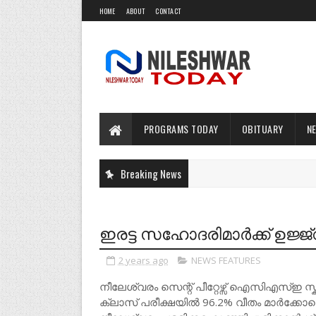
HOME
ABOUT
CONTACT
PROGRAMS TODAY
OBITUARY
N
Breaking News
ഇരട്ട സഹോദരിമാർക്ക് ഉജ്
2 years ago
NEWS FEATURES
നീലേശ്വരം സെന്റ് പീറ്റേഴ്സ് ഐസിഎസ്ഇ
ക്ലാസ് പരീക്ഷയിൽ 96.2% വീതം മാർക്കോട