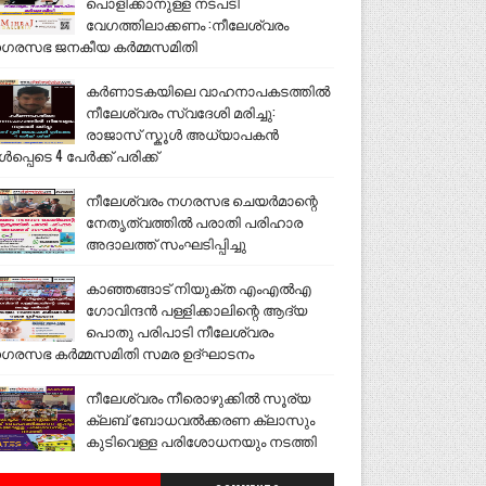
പൊളിക്കാനുള്ള നടപടി
വേഗത്തിലാക്കണം :നീലേശ്വരം
ഗരസഭ ജനകീയ കർമ്മസമിതി
കർണാടകയിലെ വാഹനാപകടത്തിൽ
നീലേശ്വരം സ്വദേശി മരിച്ചു:
രാജാസ് സ്കൂൾ അധ്യാപകൻ
ൾപ്പെടെ 4 പേർക്ക് പരിക്ക്
നീലേശ്വരം നഗരസഭ ചെയർമാന്റെ
നേതൃത്വത്തിൽ പരാതി പരിഹാര
അദാലത്ത് സംഘടിപ്പിച്ചു
കാഞ്ഞങ്ങാട് നിയുക്ത എംഎൽഎ
ഗോവിന്ദൻ പള്ളിക്കാലിന്റെ ആദ്യ
പൊതു പരിപാടി നീലേശ്വരം
ഗരസഭ കർമ്മസമിതി സമര ഉദ്ഘാടനം
നീലേശ്വരം നീരൊഴുക്കിൽ സൂര്യ
ക്ലബ് ബോധവൽക്കരണ ക്ലാസും
കുടിവെള്ള പരിശോധനയും നടത്തി