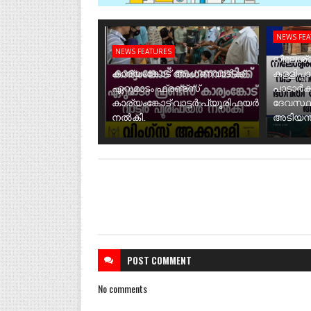
NEWS FE
NEWS FEATURES
നീലേശ്വ
കാര്യംങ്കോട് അംഗണവാടിക്ക്
കള്ളിപ്പ
ഏറുമാടം ഫ്രണ്ട്സ്
പാടാർക
കാര്യംങ്കോട് വാട്ടർ പ്യൂരിഫയർ
ദേവസ്ഥ
നൽകി.
അടിയന്ത
POST
COMMENT
No comments