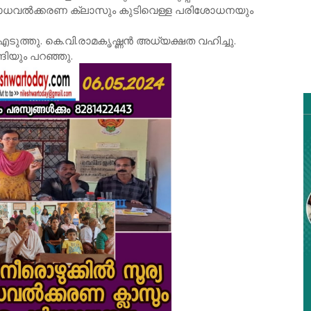
ോധവൽക്കരണ ക്ലാസും കുടിവെള്ള പരിശോധനയും
എടുത്തു. കെ.വി.രാമകൃഷ്ണൻ അധ്യക്ഷത വഹിച്ചു.
ിയും പറഞ്ഞു.