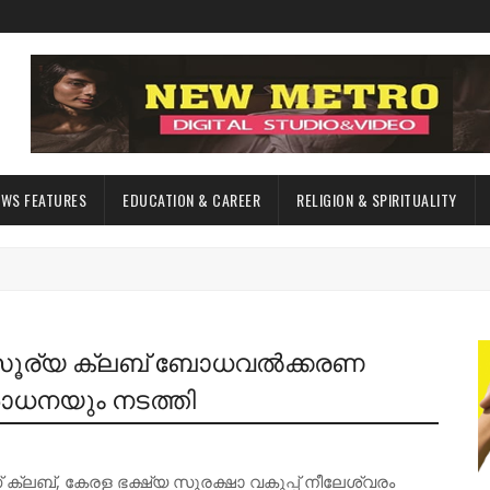
EWS FEATURES
EDUCATION & CAREER
RELIGION & SPIRITUALITY
 സൂര്യ ക്ലബ് ബോധവൽക്കരണ
ോധനയും നടത്തി
്ലബ്, കേരള ഭക്ഷ്യ സുരക്ഷാ വകുപ്പ് നീലേശ്വരം