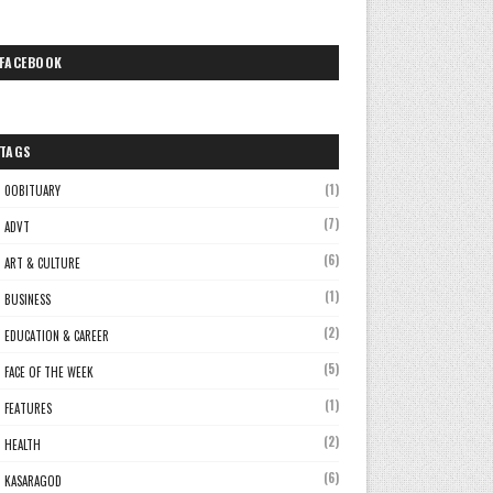
FACEBOOK
TAGS
(1)
0OBITUARY
(7)
ADVT
(6)
ART & CULTURE
(1)
BUSINESS
(2)
EDUCATION & CAREER
(5)
FACE OF THE WEEK
(1)
FEATURES
(2)
HEALTH
(6)
KASARAGOD