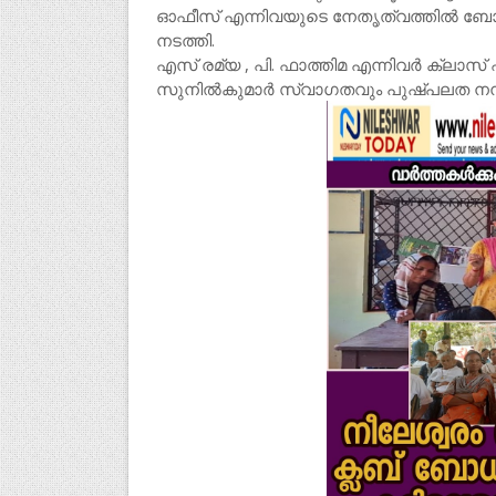
ഓഫീസ് എന്നിവയുടെ നേതൃത്വത്തിൽ ബ
നടത്തി.
എസ് രമ്യ , പി. ഫാത്തിമ എന്നിവർ ക്ലാസ് 
സുനിൽകുമാർ സ്വാഗതവും പുഷ്പലത നന്ദ