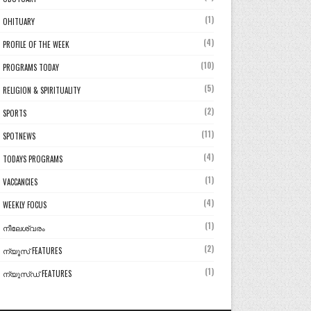
(1)
OHITUARY
(4)
PROFILE OF THE WEEK
(10)
PROGRAMS TODAY
(5)
RELIGION & SPIRITUALITY
(2)
SPORTS
(11)
SPOTNEWS
(4)
TODAYS PROGRAMS
(1)
VACCANCIES
(4)
WEEKLY FOCUS
(1)
നീലേശ്വരം
(2)
ന്യൂസ് FEATURES
(1)
ന്യൂസ്ഡ് FEATURES