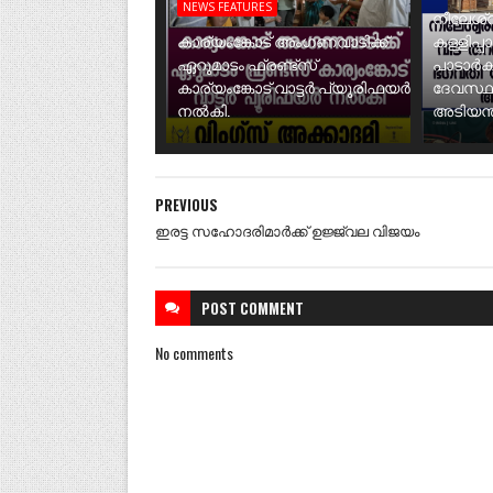
NEWS FEATURES
നീലേശ്വ
കാര്യംങ്കോട് അംഗണവാടിക്ക്
കള്ളിപ്പ
ഏറുമാടം ഫ്രണ്ട്സ്
പാടാർക
കാര്യംങ്കോട് വാട്ടർ പ്യൂരിഫയർ
ദേവസ്ഥ
നൽകി.
അടിയന്ത
PREVIOUS
ഇരട്ട സഹോദരിമാർക്ക് ഉജ്ജ്വല വിജയം
POST
COMMENT
No comments