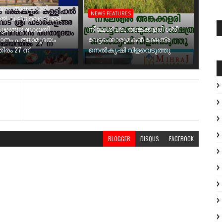
രം അങ്കക്കളരി
NEWS FEATURES
ാൽ വീട് തറവാട് ശ്രീ
ുളങ്ങര ഭഗവതി
നീലേശ്വരം അങ്കക്കളരി ശ്രീ
ാനം പത്താമുദയം
വേട്ടക്കൊരുമകൻ ക്ഷേത്ര
ിരം 27 ന്
നെൽകൃഷി വിളവെടുത്തു
BLOGGER
DISQUS
FACEBOOK