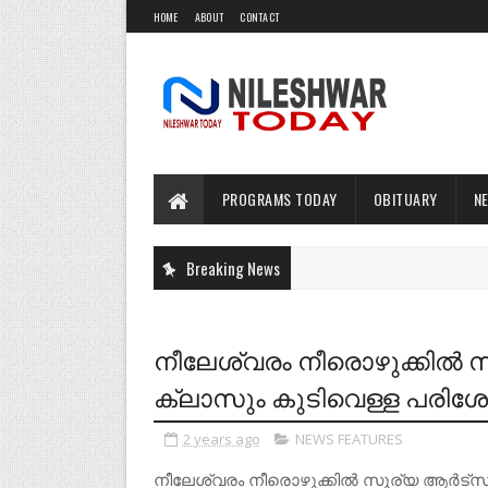
HOME
ABOUT
CONTACT
PROGRAMS TODAY
OBITUARY
N
Breaking News
നീലേശ്വരം നീരൊഴുക്കിൽ
ക്ലാസും കുടിവെള്ള പരിശ
2 years ago
NEWS FEATURES
നീലേശ്വരം നീരൊഴുക്കിൽ സൂര്യ ആർട്സ് ക