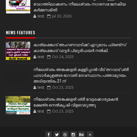
വേഗത്തിലാക്കണം :നീലേശ്വരം നഗരസഭ ജനകീയ
കർമ്മസമിതി
test
Jul 30, 2026
NEWS FEATURES
കാര്യംങ്കോട് അംഗണവാടിക്ക് ഏറുമാടം ഫ്രണ്ട്സ്
കാര്യംങ്കോട് വാട്ടർ പ്യൂരിഫയർ നൽകി.
test
Oct 24, 2025
നീലേശ്വരം അങ്കക്കളരി കള്ളിപ്പാൽ വീട് തറവാട് ശ്രീ
പാടാർകുളങ്ങര ഭഗവതി ദേവസ്ഥാനം പത്താമുദയം
അടിയന്തിരം 27 ന്
test
Oct 23, 2025
നീലേശ്വരം അങ്കക്കളരി ശ്രീ വേട്ടക്കൊരുമകൻ
ക്ഷേത്ര നെൽകൃഷി വിളവെടുത്തു
test
Oct 23, 2025