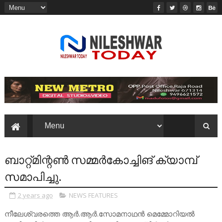
ബാറ്റ്മിന്റൺ സമ്മർകോച്ചിങ് ക്യാമ്പ്
സമാപിച്ചു.
2 years ago
NEWS FEATURES
നീലേശ്വരത്തെ ആർ.ആർ.സോമനാഥൻ മെമ്മോറിയൽ