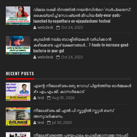
വിജയ ദശമി ദിനത്തില്‍ നയന്‍സിന്‍റെ 'സര്‍പ്രൈസ്';
കൈയ്യടിച്ച് സോഷ്യല്‍ മീഡിയ daily-wear-pads-
launched-by-nayanthara-on-vijayadashami-festival
webdesk
Oct 24, 2023
കുടലിൽ നല്ല ബാക്ടീരിയകൾ വര്‍ധിക്കാന്‍
കഴിക്കേണ്ട ഏഴ് ഭക്ഷണങ്ങള്‍... 7-foods-to-increase-good-
bacteria-in-your-gut
webdesk
Oct 24, 2023
RECENT POSTS
എന്റെ നീലേശ്വരം:ഒരു റോഡ് പിളർത്തിയ ഓർമ്മകൾ
✍️ എം.എം.ജി. കാസർകോട്
test
Aug 05, 2026
നീലേശ്വരം ജി എൽ പി സ്കൂളിൽ സ്കൂൾ ബസ്
അനുവദിക്കണം
test
Jul 30, 2026
നീലേശ്വരത്തെ പഴയപാലം പൊളിക്കാനുള്ള നടപടി