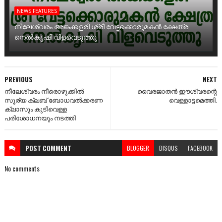
NEWS FEATURES
നീലേശ്വരം അങ്കക്കളരി ശ്രീ വേട്ടക്കൊരുമകൻ ക്ഷേത്ര
നെൽകൃഷി വിളവെടുത്തു
PREVIOUS
NEXT
നീലേശ്വരം നീരൊഴുക്കിൽ
വൈരജാതൻ ഈശ്വരന്റെ
സൂര്യ ക്ലബ് ബോധവൽക്കരണ
വെള്ളാട്ടമെത്തി.
ക്ലാസും കുടിവെള്ള
പരിശോധനയും നടത്തി
POST
COMMENT
BLOGGER
DISQUS
FACEBOOK
No comments