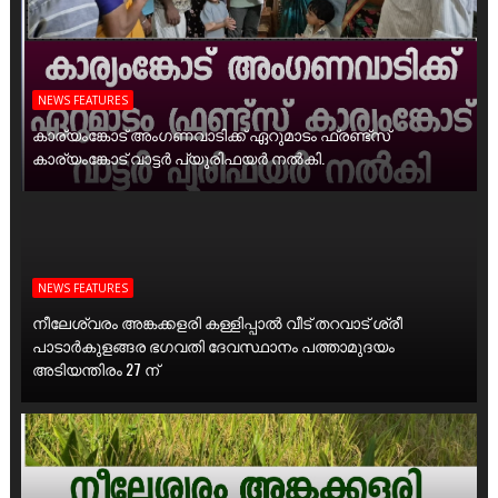
NEWS FEATURES
കാര്യംങ്കോട് അംഗണവാടിക്ക് ഏറുമാടം ഫ്രണ്ട്സ്
കാര്യംങ്കോട് വാട്ടർ പ്യൂരിഫയർ നൽകി.
NEWS FEATURES
നീലേശ്വരം അങ്കക്കളരി കള്ളിപ്പാൽ വീട് തറവാട് ശ്രീ
പാടാർകുളങ്ങര ഭഗവതി ദേവസ്ഥാനം പത്താമുദയം
അടിയന്തിരം 27 ന്