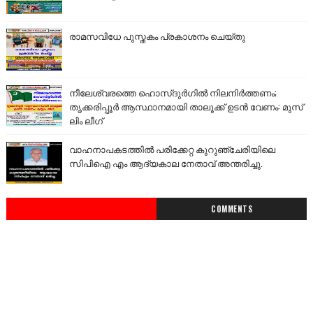
രാമസവിധേ പുസ്തകം പ്രകാശനം ചെയ്തു
നീലേശ്വരത്തെ ഹൊസ്ദുർഗിൽ നിലനിർത്തണം;
തൃക്കരിപ്പൂർ ആസ്ഥാനമായി താലൂക്ക് ഉടൻ വേണം: മുസ്
ലിം ലീഗ്
വാഹനാപകടത്തിൽ പരിക്കേറ്റ കുറുഞ്ചേരിയിലെ
സിപിഐ എം ആദ്യകാല നേതാവ് അന്തരിച്ചു.
COMMENTS