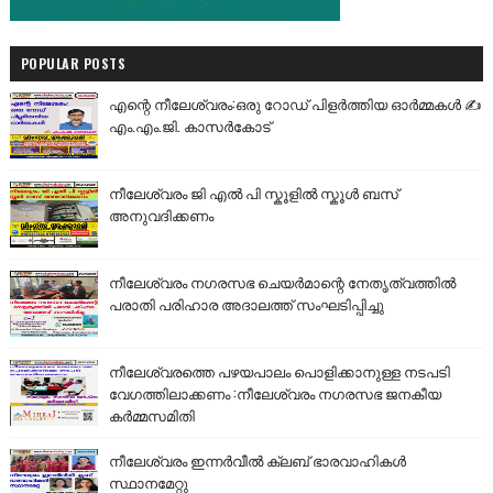
POPULAR POSTS
എന്റെ നീലേശ്വരം:ഒരു റോഡ് പിളർത്തിയ ഓർമ്മകൾ ✍️
എം.എം.ജി. കാസർകോട്
നീലേശ്വരം ജി എൽ പി സ്കൂളിൽ സ്കൂൾ ബസ്
അനുവദിക്കണം
നീലേശ്വരം നഗരസഭ ചെയർമാന്റെ നേതൃത്വത്തിൽ
പരാതി പരിഹാര അദാലത്ത് സംഘടിപ്പിച്ചു
നീലേശ്വരത്തെ പഴയപാലം പൊളിക്കാനുള്ള നടപടി
വേഗത്തിലാക്കണം :നീലേശ്വരം നഗരസഭ ജനകീയ
കർമ്മസമിതി
നീലേശ്വരം ഇന്നർവീൽ ക്ലബ് ഭാരവാഹികൾ
സ്ഥാനമേറ്റു