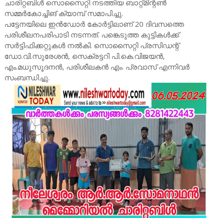
ചാരിറ്റബിൾ സൊസൈറ്റി നടത്തിയ ബാറ്റ്മിന്റൺ
സമ്മർകോച്ചിങ് ക്യാമ്പ് സമാപിച്ചു.
പട്ടേനയിലെ ഇൻഡോർ കോർട്ടിലാണ് 20 ദിവസത്തെ
പരിശീലനപരിപാടി നടന്നത്. പങ്കെടുത്ത കുട്ടികൾക്ക്
സർട്ടിഫിക്കറ്റുകൾ നൽകി. സൊസൈറ്റി പ്രസിഡന്റ്
ഡോ.വി.സുരേശൻ, സെക്രട്ടറി പി.കെ.വിജയൻ,
എം.മധുസൂദനൻ, പരിശീലകൻ എം. പ്രവാസ് എന്നിവർ
സംബന്ധിച്ചു.