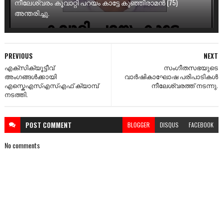
നീലേശ്വരം കൂവാറ്റി പറയം കാട്ടേ കുഞ്ഞിരാമൻ (75)
അന്തരിച്ചു.
PREVIOUS
NEXT
എക്സിക്യൂട്ടീവ്
സംഗീതസഭയുടെ
അംഗങ്ങൾക്കായി
വാർഷികാഘോഷ പരിപാടികൾ
എസ്കെഎസ്എസ്എഫ് ക്യാമ്പ്
നീലേശ്വരത്ത് നടന്നു.
നടത്തി.
POST
COMMENT
BLOGGER
DISQUS
FACEBOOK
No comments