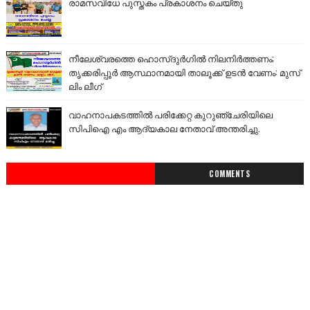
രാമസവിധേ പുസ്തകം പ്രകാശനം ചെയ്തു
നീലേശ്വരത്തെ ഹൊസ്ദുർഗിൽ നിലനിർത്തണം;
തൃക്കരിപ്പൂർ ആസ്ഥാനമായി താലൂക്ക് ഉടൻ വേണം: മുസ്
ലിം ലീഗ്
വാഹനാപകടത്തിൽ പരിക്കേറ്റ കുറുഞ്ചേരിയിലെ
സിപിഐ എം ആദ്യകാല നേതാവ് അന്തരിച്ചു.
COMMENTS