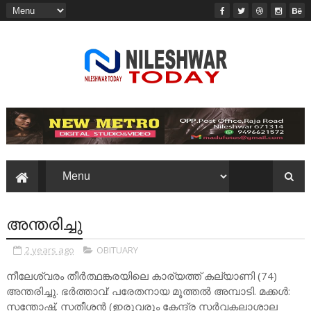
അന്തരിച്ചു
2 years ago
OBITUARY
നീലേശ്വരം തീർത്ഥങ്കരയിലെ കാര്യത്ത് കല്യാണി (74)
അന്തരിച്ചു. ഭർത്താവ്: പരേതനായ മൂത്തൽ അമ്പാടി. മക്കൾ:
സന്തോഷ്, സതീശൻ (ഇരുവരും കേന്ദ്ര സർവകലാശാല