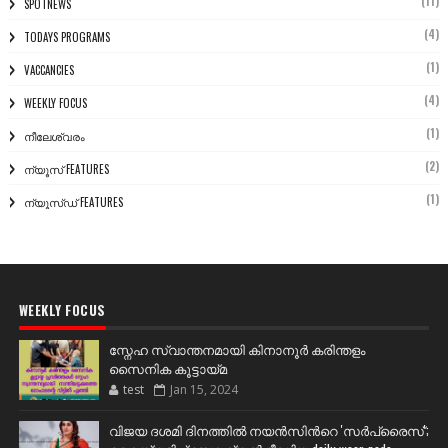
(11)
SPOTNEWS
(4)
TODAYS PROGRAMS
(1)
VACCANCIES
(4)
WEEKLY FOCUS
(1)
നീലേശ്വരം
(2)
ന്യൂസ് FEATURES
(1)
ന്യൂസ്ഡ് FEATURES
WEEKLY FOCUS
സ്നേഹ സ്വാന്തനമായി കിനാനൂർ കരിന്തളം
സൈനിക കൂട്ടായ്മ
test
Jan 15, 2024
വിജയ ദശമി ദിനത്തില്‍ നയന്‍സിന്‍റെ 'സര്‍പ്രൈസ്';