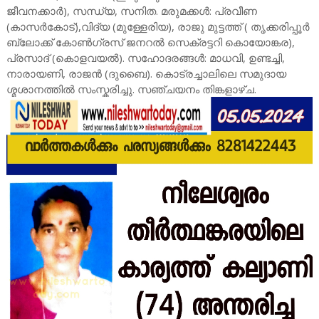
ജീവനക്കാർ), സന്ധ്യ, സനിത. മരുമക്കൾ: പ്രവീണ
(കാസർകോട്),വിദ്യ (മുള്ളേരിയ), രാജു മുട്ടത്ത് ( തൃക്കരിപ്പൂർ
ബ്ലോക്ക് കോൺഗ്രസ് ജനറൽ സെക്രട്ടറി കൊയോങ്കര),
പ്രസാദ് (കൊളവയൽ). സഹോദരങ്ങൾ: മാധവി, ഉണ്ടച്ചി,
നാരായണി, രാജൻ (ദുബൈ). കൊട്രച്ചാലിലെ സമുദായ
ശ്മശാനത്തിൽ സംസ്കരിച്ചു. സഞ്ചയനം തിങ്കളാഴ്ച.