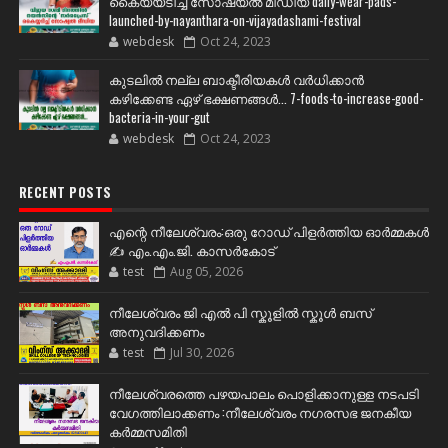
കൈയ്യടിച്ച് സോഷ്യല്‍ മീഡിയ daily-wear-pads-
launched-by-nayanthara-on-vijayadashami-festival
webdesk
Oct 24, 2023
കുടലിൽ നല്ല ബാക്ടീരിയകൾ വര്‍ധിക്കാന്‍
കഴിക്കേണ്ട ഏഴ് ഭക്ഷണങ്ങള്‍... 7-foods-to-increase-good-
bacteria-in-your-gut
webdesk
Oct 24, 2023
RECENT POSTS
എന്റെ നീലേശ്വരം:ഒരു റോഡ് പിളർത്തിയ ഓർമ്മകൾ
✍️ എം.എം.ജി. കാസർകോട്
test
Aug 05, 2026
നീലേശ്വരം ജി എൽ പി സ്കൂളിൽ സ്കൂൾ ബസ്
അനുവദിക്കണം
test
Jul 30, 2026
നീലേശ്വരത്തെ പഴയപാലം പൊളിക്കാനുള്ള നടപടി
വേഗത്തിലാക്കണം :നീലേശ്വരം നഗരസഭ ജനകീയ
കർമ്മസമിതി