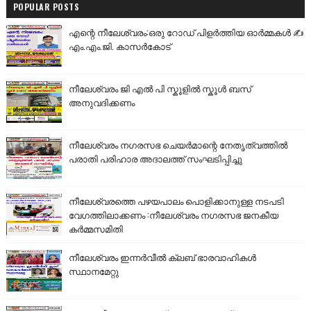
POPULAR POSTS
എന്റെ നീലേശ്വരം:ഒരു റോഡ് പിളർത്തിയ ഓർമ്മകൾ ✍️
എം.എം.ജി. കാസർകോട്
നീലേശ്വരം ജി എൽ പി സ്കൂളിൽ സ്കൂൾ ബസ്
അനുവദിക്കണം
നീലേശ്വരം നഗരസഭ ചെയർമാന്റെ നേതൃത്വത്തിൽ
പരാതി പരിഹാര അദാലത്ത് സംഘടിപ്പിച്ചു
നീലേശ്വരത്തെ പഴയപാലം പൊളിക്കാനുള്ള നടപടി
വേഗത്തിലാക്കണം :നീലേശ്വരം നഗരസഭ ജനകീയ
കർമ്മസമിതി
നീലേശ്വരം ഇന്നർവീൽ ക്ലബ് ഭാരവാഹികൾ
സ്ഥാനമേറ്റു