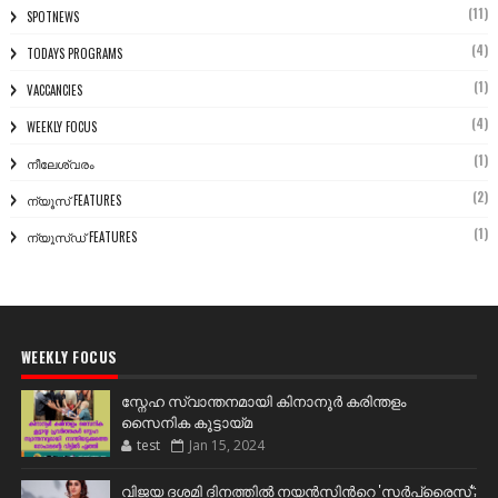
(11)
SPOTNEWS
(4)
TODAYS PROGRAMS
(1)
VACCANCIES
(4)
WEEKLY FOCUS
(1)
നീലേശ്വരം
(2)
ന്യൂസ് FEATURES
(1)
ന്യൂസ്ഡ് FEATURES
WEEKLY FOCUS
സ്നേഹ സ്വാന്തനമായി കിനാനൂർ കരിന്തളം
സൈനിക കൂട്ടായ്മ
test
Jan 15, 2024
വിജയ ദശമി ദിനത്തില്‍ നയന്‍സിന്‍റെ 'സര്‍പ്രൈസ്';