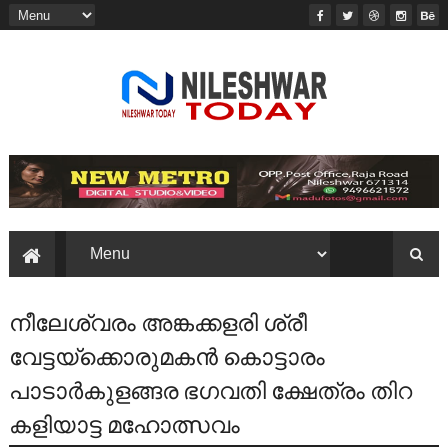
നീലേശ്വരം അങ്കക്കളരി ശ്രീ
വേട്ടയ്ക്കൊരുമകൻ കൊട്ടാരം
പാടാർകുളങ്ങര ഭഗവതി ക്ഷേത്രം തിറ
കളിയാട്ട മഹോത്സവം