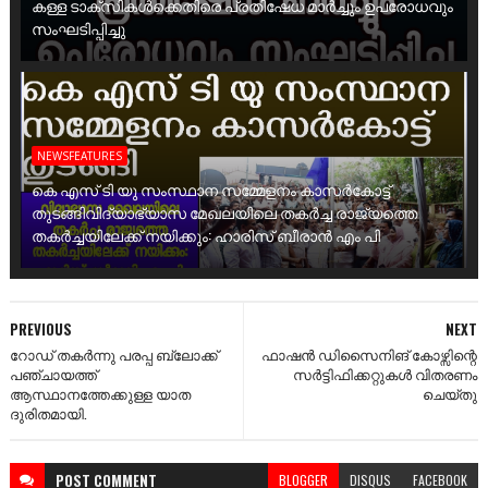
കള്ള ടാക്സികൾക്കെതിരെ പ്രതിഷേധ മാർച്ചും ഉപരോധവും
സംഘടിപ്പിച്ചു
NEWSFEATURES
കെ എസ് ടി യു സംസ്ഥാന സമ്മേളനം കാസർകോട്ട്
തുടങ്ങിവിദ്യാഭ്യാസ മേഖലയിലെ തകർച്ച രാജ്യത്തെ
തകർച്ചയിലേക്ക് നയിക്കും: ഹാരിസ് ബീരാൻ എം പി
PREVIOUS
NEXT
റോഡ് തകർന്നു പരപ്പ ബ്ലോക്ക്
ഫാഷൻ ഡിസൈനിങ് കോഴ്സിന്റെ
പഞ്ചായത്ത്
സർട്ടിഫിക്കറ്റുകൾ വിതരണം
ആസ്ഥാനത്തേക്കുള്ള യാത
ചെയ്തു
ദുരിതമായി.
POST
COMMENT
BLOGGER
DISQUS
FACEBOOK