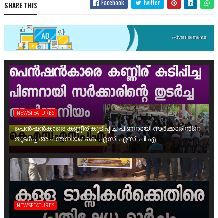
Facebook
Twitter
SHARE THIS
NEWSFEATURES
പെൻഷൻകാരെ കണ്ണീര് കുടിപ്പിച്ച പിണറായി സർക്കാരിൻ്റെ
തുടർച്ച അചിന്തനീയം: കെ. എസ്. എസ്. പി.എ
NEWSFEATURES