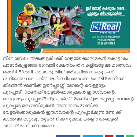
നീലേശ്വരം അങ്കക്കളരി ശ്രീ വേട്ടയ്ക്കൊരുമകൻ കൊട്ടാരം
പാടാർകുളങ്ങര ഭഗവതി ക്ഷേത്രം തിറ കളിയാട്ട മഹോത്സവം
മെയ് 4,5(ശനി, ഞായർ) തീയ്യതികളിൽ നടക്കും.4ന്
ശനിയാഴ്ച വൈകീട്ട് ആറിന് ദീപാരാധന.രാത്രി 8മണിക്ക്
തിടങ്ങൽ.9മണിക്ക് ഊർപ്പഴശ്ശി ദേവന്റെ വെള്ളാട്ടം
പുറപ്പാട്.10മണിക്ക് വേട്ടയ്ക്കൊരുമകൻ ഈശ്വരന്റെ
വെള്ളാട്ടം പുറപ്പാട്.5ന് ഉച്ചയ്ക്ക് 12മണിക്ക് ഊർപ്പഴശ്ശി ദേവന്റെ
പുറപ്പാട്.ഒരുമണിമുതൽ അന്നദാനം.2മണിക്ക്
വേട്ടയ്ക്കൊരുമകൻ ഈശ്വരന്റെ പുറപ്പാട്.മൂന്ന് മണിക്ക്
കാൽവര മാറ്റവും തുടർന്ന് കന്നുകാലികളെ നടകെട്ടൽ
ചടങ്ങ്.4മണിക്ക് സമാപനം.