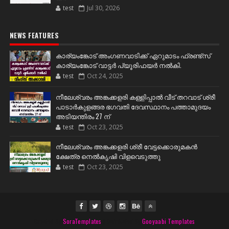
test
Jul 30, 2026
NEWS FEATURES
കാര്യംങ്കോട് അംഗണവാടിക്ക് ഏറുമാടം ഫ്രണ്ട്സ്
കാര്യംങ്കോട് വാട്ടർ പ്യൂരിഫയർ നൽകി.
test
Oct 24, 2025
നീലേശ്വരം അങ്കക്കളരി കള്ളിപ്പാൽ വീട് തറവാട് ശ്രീ
പാടാർകുളങ്ങര ഭഗവതി ദേവസ്ഥാനം പത്താമുദയം
അടിയന്തിരം 27 ന്
test
Oct 23, 2025
നീലേശ്വരം അങ്കക്കളരി ശ്രീ വേട്ടക്കൊരുമകൻ
ക്ഷേത്ര നെൽകൃഷി വിളവെടുത്തു
test
Oct 23, 2025
Created By
SoraTemplates
| Distributed By
Gooyaabi Templates