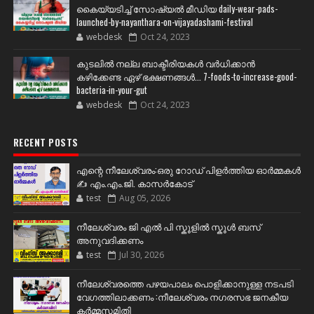
കൈയ്യടിച്ച് സോഷ്യല്‍ മീഡിയ daily-wear-pads-
launched-by-nayanthara-on-vijayadashami-festival
webdesk
Oct 24, 2023
കുടലിൽ നല്ല ബാക്ടീരിയകൾ വര്‍ധിക്കാന്‍
കഴിക്കേണ്ട ഏഴ് ഭക്ഷണങ്ങള്‍... 7-foods-to-increase-good-
bacteria-in-your-gut
webdesk
Oct 24, 2023
RECENT POSTS
എന്റെ നീലേശ്വരം:ഒരു റോഡ് പിളർത്തിയ ഓർമ്മകൾ
✍️ എം.എം.ജി. കാസർകോട്
test
Aug 05, 2026
നീലേശ്വരം ജി എൽ പി സ്കൂളിൽ സ്കൂൾ ബസ്
അനുവദിക്കണം
test
Jul 30, 2026
നീലേശ്വരത്തെ പഴയപാലം പൊളിക്കാനുള്ള നടപടി
വേഗത്തിലാക്കണം :നീലേശ്വരം നഗരസഭ ജനകീയ
കർമ്മസമിതി