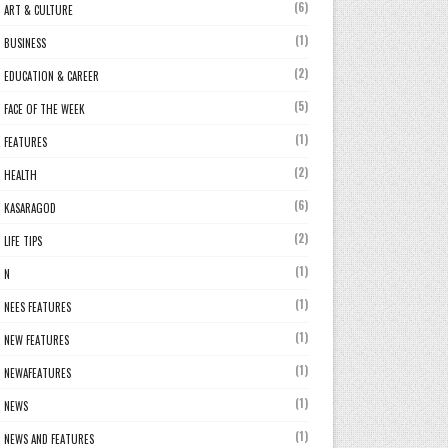
(6)
ART & CULTURE
(1)
BUSINESS
(2)
EDUCATION & CAREER
(5)
FACE OF THE WEEK
(1)
FEATURES
(2)
HEALTH
(6)
KASARAGOD
(2)
LIFE TIPS
(1)
N
(1)
NEES FEATURES
(1)
NEW FEATURES
(1)
NEWAFEATURES
(1)
NEWS
(1)
NEWS AND FEATURES