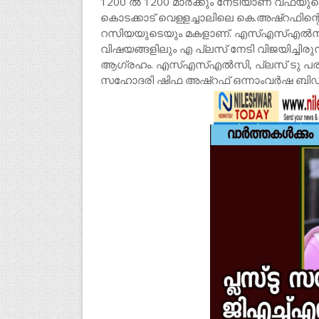
1200 ൽ 1200 മാർക്കും നേടിയാണ് വഫയു
കൊടക്കാട് വെള്ളച്ചാലിലെ കെ.അഷ്റഫിന
റസിയയുടെയും മകളാണ്. എസ്എസ്എൽസി പ
വിഷയങ്ങളിലും എ പ്ലസ് നേടി വിജയിച്ചിരു
ആഗ്രഹം. എസ്എസ്എൽസി, പ്ലസ് ടു പരീക
സഹോദരി ഷിഫ അഷ്റഫ് ഒന്നാംവർഷ ബിഡി