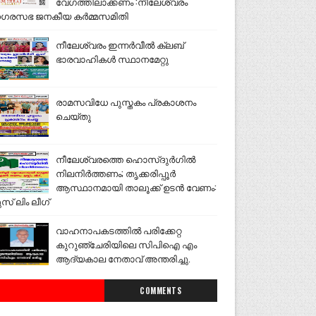
വേഗത്തിലാക്കണം :നീലേശ്വരം
ഗരസഭ ജനകീയ കർമ്മസമിതി
നീലേശ്വരം ഇന്നർവീൽ ക്ലബ്
ഭാരവാഹികൾ സ്ഥാനമേറ്റു
രാമസവിധേ പുസ്തകം പ്രകാശനം
ചെയ്തു
നീലേശ്വരത്തെ ഹൊസ്ദുർഗിൽ
നിലനിർത്തണം; തൃക്കരിപ്പൂർ
ആസ്ഥാനമായി താലൂക്ക് ഉടൻ വേണം:
ുസ് ലിം ലീഗ്
വാഹനാപകടത്തിൽ പരിക്കേറ്റ
കുറുഞ്ചേരിയിലെ സിപിഐ എം
ആദ്യകാല നേതാവ് അന്തരിച്ചു.
COMMENTS