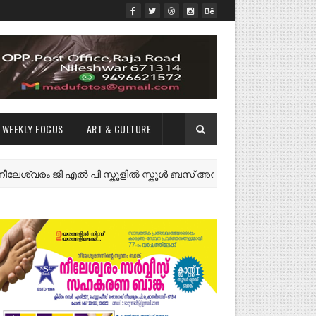
WEEKLY FOCUS
ART & CULTURE
ം ജി എൽ പി സ്കൂളിൽ സ്കൂൾ ബസ് അനുവദിക്കണം
NEWS FE