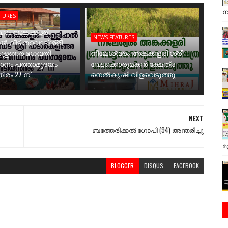
ന
ATURES
രം അങ്കക്കളരി
NEWS FEATURES
ാൽ വീട് തറവാട് ശ്രീ
ുളങ്ങര ഭഗവതി
നീലേശ്വരം അങ്കക്കളരി ശ്രീ
ാനം പത്താമുദയം
വേട്ടക്കൊരുമകൻ ക്ഷേത്ര
ിരം 27 ന്
നെൽകൃഷി വിളവെടുത്തു
NEXT
ബത്തേരിക്കൽ ഗോപി (94) അന്തരിച്ചു
മ
BLOGGER
DISQUS
FACEBOOK