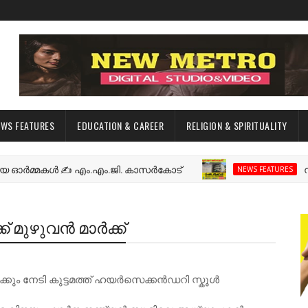
EWS FEATURES
EDUCATION & CAREER
RELIGION & SPIRITUALITY
മകൾ ✍️ എം.എം.ജി. കാസർകോട്
നീലേശ്വര
NEWS FEATURES
 മുഴുവൻ മാർക്ക്
കും നേടി കുട്ടമത്ത് ഹയർസെക്കൻഡറി സ്കൂൾ