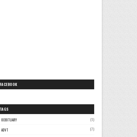
FACEBOOK
TAGS
(1)
0OBITUARY
(7)
ADVT