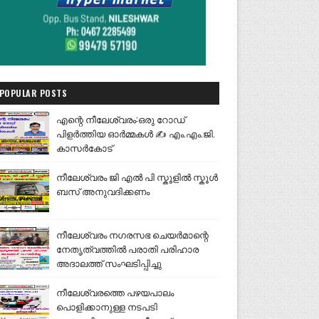
POPULAR POSTS
എന്റെ നീലേശ്വരം:ഒരു റോഡ്
പിളർത്തിയ ഓർമ്മകൾ ✍️ എം.എം.ജി.
കാസർകോട്
നീലേശ്വരം ജി എൽ പി സ്കൂളിൽ സ്കൂൾ
ബസ് അനുവദിക്കണം
നീലേശ്വരം നഗരസഭ ചെയർമാന്റെ
നേതൃത്വത്തിൽ പരാതി പരിഹാര
അദാലത്ത് സംഘടിപ്പിച്ചു
നീലേശ്വരത്തെ പഴയപാലം
പൊളിക്കാനുള്ള നടപടി