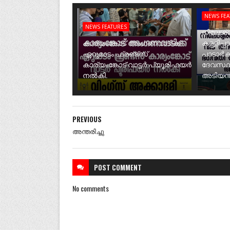
NEWS FE
NEWS FEATURES
നീലേശ്വ
കാര്യംങ്കോട് അംഗണവാടിക്ക്
കള്ളിപ്പ
ഏറുമാടം ഫ്രണ്ട്സ്
പാടാർക
കാര്യംങ്കോട് വാട്ടർ പ്യൂരിഫയർ
ദേവസ്ഥ
നൽകി.
അടിയന്ത
PREVIOUS
അന്തരിച്ചു
POST
COMMENT
No comments