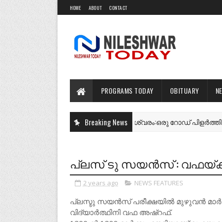
HOME
ABOUT
CONTACT
PROGRAMS TODAY
OBITUARY
N
എന്റെ നീലേശ്വരം:ഒരു റോഡ് പിളർത്തിയ ഓർമ്
Breaking News
NEWS FEATURES
പ്ലസ് ടു സയൻസ് : വഫയ്ക്ക്
2 years ago
NEWS FEATURES
പ്ലസ്ടു സയൻസ് പരീക്ഷയിൽ മുഴുവൻ മാർക്
വിദ്യാർത്ഥിനി വഫ അഷ്റഫ്.