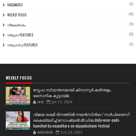
(1)
VACCANCIES
(4)
WEEKLY FOCUS
(1)
നീലേശ്വരം
(2)
ന്യൂസ് FEATURES
(1)
ന്യൂസ്ഡ് FEATURES
WEEKLY FOCUS
സ്നേഹ സ്വാന്തനമായി കിനാനൂർ കരിന്തളം
സൈനിക കൂട്ടായ്മ
test
Jan 15, 2024
വിജയ ദശമി ദിനത്തില്‍ നയന്‍സിന്‍റെ 'സര്‍പ്രൈസ്';
കൈയ്യടിച്ച് സോഷ്യല്‍ മീഡിയ daily-wear-pads-
launched-by-nayanthara-on-vijayadashami-festival
webdesk
Oct 24, 2023