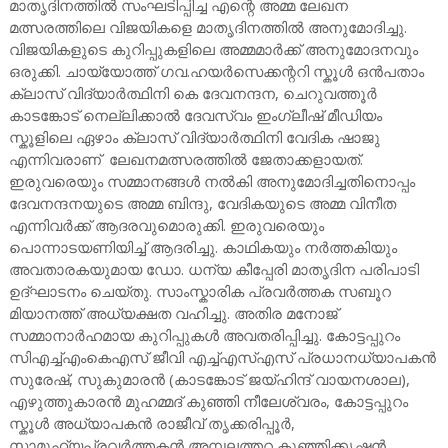
മാതൃദിനത്തിൽ സംഘടിപ്പിച്ച എന്റെ അമ്മ ലേഖന
മത്സരത്തിലെ വിജയികളെ മാതൃദിനത്തിൽ അനുമോദിച്ചു.
വിജയികളുടെ കുറിപ്പുകളിലെ അമ്മമാർക്ക് അനുമോദനവും
ഒരുക്കി. ചായ്യോത്ത് ഗവ.ഹയർസെക്കന്ററി സ്കൂൾ ഒൻപതാം
ക്ലാസ് വിദ്യാർത്ഥിനി കെ ദേവനന്ദന, ചെറുവത്തൂർ
കാടങ്കോട് നെല്ലിക്കാൽ ദേവസ്വം ഇംഗ്ലീഷ് മീഡിയം
സ്കൂളിലെ ഏഴാം ക്ലാസ് വിദ്യാർത്ഥിനി വേദിക ഷാജു
എന്നിവരാണ് ലേഖനമത്സരത്തിൽ ജേതാക്കളായത്.
ഇരുവരെയും സമ്മാനങ്ങൾ നൽകി അനുമോദിച്ചതിനൊപ്പം
ദേവനന്ദനയുടെ അമ്മ ബിന്ദു, വേദികയുടെ അമ്മ വിനീത
എന്നിവർക്ക് ആദരവുമൊരുക്കി. ഇരുവരെയും
പൊന്നാടയണിയിച്ച് ആദരിച്ചു. കാഥികയും നർത്തകിയും
അവതാരകയുമായ ഡോ. ധന്യ കീപ്പേരി മാതൃദിന പരിപാടി
ഉദ്ഘാടനം ചെയ്തു. സാംസ്കാരിക പ്രവർത്തക സബൂറ
മിയാനത്ത് അധ്യക്ഷത വഹിച്ചു. അതിര മനോജ്
സമ്മാനാർഹമായ കുറിപ്പുകൾ അവതരിപ്പിച്ചു. കോട്ടപ്പുറം
സിഎച്ച്എംകെഎസ് ജീവി എച്ച്എസ്എസ് പ്രധാനധ്യാപകൻ
സുരേഷ്, സുകുമാരൻ (കാടങ്കോട് ജയ്ഹിന്ദ് വായനശാല),
എഴുത്തുകാരൻ മുഹമ്മദ് കുഞ്ഞി നീലേശ്വരം, കോട്ടപ്പുറം
സ്കൂൾ അധ്യാപകൻ രാജീവ് തൃക്കരിപ്പൂർ,
സാമൂഹ്യപ്രവർത്തകൻ അമ്പലത്തറ കുഞ്ഞിക്കൃഷ്ണൻ,