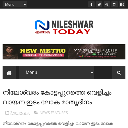
നീലേശ്വരം കോട്ടപ്പുറത്തെ വെളിച്ചം
വായന ഇടം ലോക മാതൃദിനം
2 years ago
NEWS FEATURES
നീലേശ്വരം കോട്ടപ്പുറത്തെ വെളിച്ചം വായന ഇടം ലോക