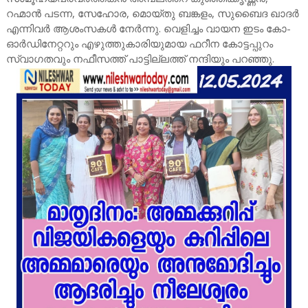
റഹ്മാൻ പടന്ന, സേഹോര, മൊയ്തു ബങ്കളം, സുബൈദ ഖാദർ
എന്നിവർ ആശംസകൾ നേർന്നു. വെളിച്ചം വായന ഇടം കോ-
ഓർഡിനേറ്ററും എഴുത്തുകാരിയുമായ ഫറീന കോട്ടപ്പുറം
സ്വാഗതവും നഫീസത്ത് പാട്ടില്ലത്ത് നന്ദിയും പറഞ്ഞു.