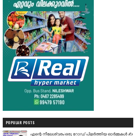
POPULAR POSTS
എന്റെ നീലേശ്വരം:ഒരു റോഡ് പിളർത്തിയ ഓർമ്മകൾ ✍️