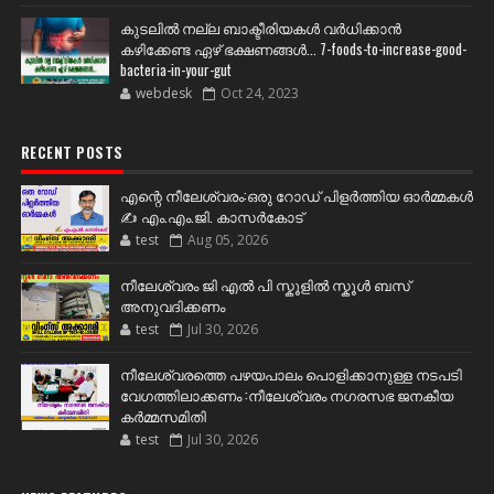
കുടലിൽ നല്ല ബാക്ടീരിയകൾ വര്‍ധിക്കാന്‍
കഴിക്കേണ്ട ഏഴ് ഭക്ഷണങ്ങള്‍... 7-foods-to-increase-good-
bacteria-in-your-gut
webdesk
Oct 24, 2023
RECENT POSTS
എന്റെ നീലേശ്വരം:ഒരു റോഡ് പിളർത്തിയ ഓർമ്മകൾ
✍️ എം.എം.ജി. കാസർകോട്
test
Aug 05, 2026
നീലേശ്വരം ജി എൽ പി സ്കൂളിൽ സ്കൂൾ ബസ്
അനുവദിക്കണം
test
Jul 30, 2026
നീലേശ്വരത്തെ പഴയപാലം പൊളിക്കാനുള്ള നടപടി
വേഗത്തിലാക്കണം :നീലേശ്വരം നഗരസഭ ജനകീയ
കർമ്മസമിതി
test
Jul 30, 2026