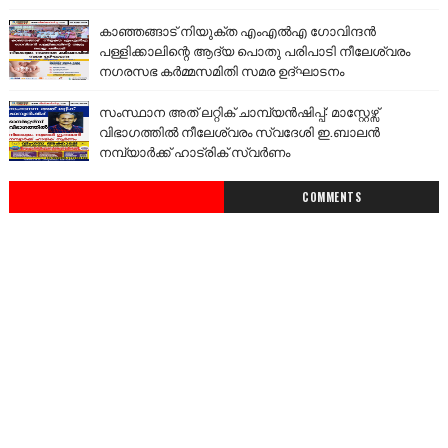
കാഞ്ഞങ്ങാട് നിയുക്ത എംഎൽഎ ഗോവിന്ദൻ
പള്ളിക്കാലിന്റെ ആദ്യ പൊതു പരിപാടി നീലേശ്വരം
നഗരസഭ കർമ്മസമിതി സമര ഉദ്ഘാടനം
സംസ്ഥാന അത് ലറ്റിക് ചാമ്പ്യൻഷിപ്പ്: മാസ്റ്റേഴ്സ്
വിഭാഗത്തിൽ നീലേശ്വരം സ്വദേശി ഇ.ബാലൻ
നമ്പ്യാർക്ക് ഹാട്രിക് സ്വർണം
COMMENTS