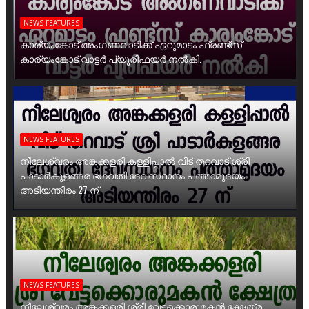
NEWS FEATURES
കാര്യംങ്കോട് അംഗണവാടിക്ക് ഏറുമാടം ഫ്രണ്ട്സ്
കാര്യംങ്കോട് വാട്ടർ പ്യൂരിഫയർ നൽകി.
NEWS FEATURES
നീലേശ്വരം അങ്കക്കളരി കള്ളിപ്പാൽ വീട് തറവാട് ശ്രീ
പാടാർകുളങ്ങര ഭഗവതി ദേവസ്ഥാനം പത്താമുദയം
അടിയന്തിരം 27 ന്
NEWS FEATURES
നീലേശ്വരം അങ്കക്കളരി ശ്രീ വേട്ടക്കൊരുമകൻ ക്ഷേത്ര