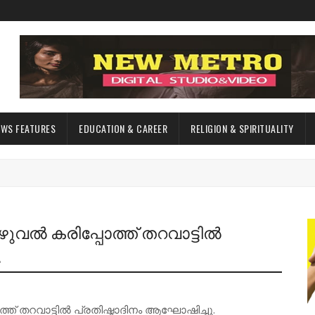
EWS FEATURES
EDUCATION & CAREER
RELIGION & SPIRITUALITY
ുവൽ കരിപ്പോത്ത് തറവാട്ടിൽ
.
ത് തറവാട്ടിൽ പ്രതിഷ്ഠാദിനം ആഘോഷിച്ചു.