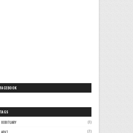
FACEBOOK
TAGS
(1)
0OBITUARY
(7)
ADVT