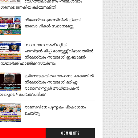
വേഗത്തിലാക്കണം :നീലേശ്വരം
ഗരസഭ ജനകീയ കർമ്മസമിതി
നീലേശ്വരം ഇന്നർവീൽ ക്ലബ്
ഭാരവാഹികൾ സ്ഥാനമേറ്റു
സംസ്ഥാന അത് ലറ്റിക്
ചാമ്പ്യൻഷിപ്പ്: മാസ്റ്റേഴ്സ് വിഭാഗത്തിൽ
നീലേശ്വരം സ്വദേശി ഇ.ബാലൻ
മ്പ്യാർക്ക് ഹാട്രിക് സ്വർണം
കർണാടകയിലെ വാഹനാപകടത്തിൽ
നീലേശ്വരം സ്വദേശി മരിച്ചു:
രാജാസ് സ്കൂൾ അധ്യാപകൻ
ൾപ്പെടെ 4 പേർക്ക് പരിക്ക്
രാമസവിധേ പുസ്തകം പ്രകാശനം
ചെയ്തു
COMMENTS