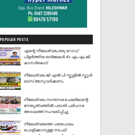
POPULAR POSTS
എന്റെ നീലേശ്വരം:ഒരു റോഡ്
പിളർത്തിയ ഓർമ്മകൾ ✍️ എം.എം.ജി.
കാസർകോട്
നീലേശ്വരം ജി എൽ പി സ്കൂളിൽ സ്കൂൾ
ബസ് അനുവദിക്കണം
നീലേശ്വരം നഗരസഭ ചെയർമാന്റെ
നേതൃത്വത്തിൽ പരാതി പരിഹാര
അദാലത്ത് സംഘടിപ്പിച്ചു
നീലേശ്വരത്തെ പഴയപാലം
പൊളിക്കാനുള്ള നടപടി