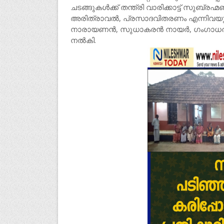
ചടങ്ങുകൾക്ക് തന്ത്രി വാരിക്കാട്ട് സുബ
അരിത്രാവൽ, പ്രസാദവിതരണം എന്നിവയുമുണ
നാരായണൻ, സുധാകരൻ നായർ, ഗംഗാധരൻ 
നൽകി.