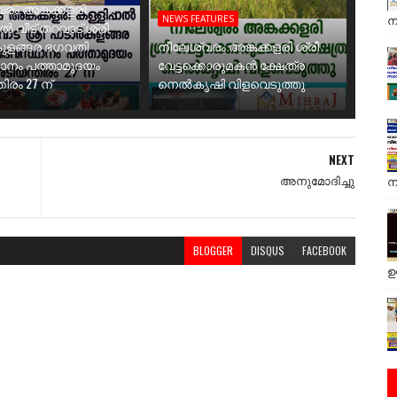
രം അങ്കക്കളരി
ന
NEWS FEATURES
ാൽ വീട് തറവാട് ശ്രീ
ുളങ്ങര ഭഗവതി
നീലേശ്വരം അങ്കക്കളരി ശ്രീ
ാനം പത്താമുദയം
വേട്ടക്കൊരുമകൻ ക്ഷേത്ര
ിരം 27 ന്
നെൽകൃഷി വിളവെടുത്തു
NEXT
അനുമോദിച്ചു
ന
BLOGGER
DISQUS
FACEBOOK
ഉ