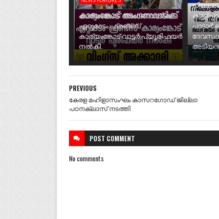
നീലേശ്വ
കാര്യംങ്കോട് അംഗണവാടിക്ക്
കള്ളിപ്പ
ഏറുമാടം ഫ്രണ്ട്സ്
പാടാർക
കാര്യംങ്കോട് വാട്ടർ പ്യൂരിഫയർ
ദേവസ്ഥ
നൽകി.
അടിയന്ത
PREVIOUS
കേരള മഹിളാസംഘം കാസറഗോഡ് ജില്ലാ
പഠനക്ലാസ് നടത്തി
POST
COMMENT
No comments