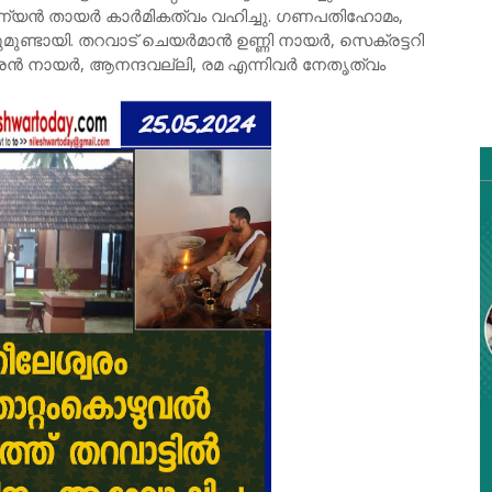
്രഹ്മണ്യൻ തായർ കാർമികത്വം വഹിച്ചു. ഗണപതിഹോമം,
്ടായി. തറവാട് ചെയർമാൻ ഉണ്ണി നായർ, സെക്രട്ടറി
നായർ, ആനന്ദവല്ലി, രമ എന്നിവർ നേതൃത്വം