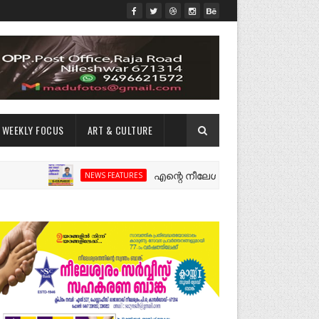
WEEKLY FOCUS
ART & CULTURE
എന്റെ നീലേശ്വരം:ഒരു റോഡ് പിളർത്തിയ 
NEWS FEATURES