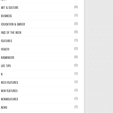
(6)
ART & CULTURE
(1)
BUSINESS
(2)
EDUCATION & CAREER
(5)
FACE OF THE WEEK
(1)
FEATURES
(2)
HEALTH
(6)
KASARAGOD
(2)
LIFE TIPS
(1)
N
(1)
NEES FEATURES
(1)
NEW FEATURES
(1)
NEWAFEATURES
(1)
NEWS