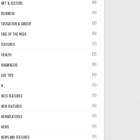
(6)
ART & CULTURE
(1)
BUSINESS
(2)
EDUCATION & CAREER
(5)
FACE OF THE WEEK
(1)
FEATURES
(2)
HEALTH
(6)
KASARAGOD
(2)
LIFE TIPS
(1)
N
(1)
NEES FEATURES
(1)
NEW FEATURES
(1)
NEWAFEATURES
(1)
NEWS
(1)
NEWS AND FEATURES