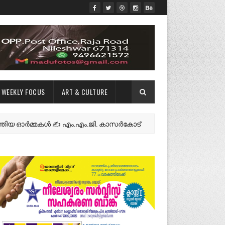
WEEKLY FOCUS
ART & CULTURE
ർമ്മകൾ ✍️ എം.എം.ജി. കാസർകോട്
നീലേശ
NEWS FEATURES