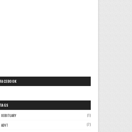
FACEBOOK
TAGS
(1)
0OBITUARY
(7)
ADVT