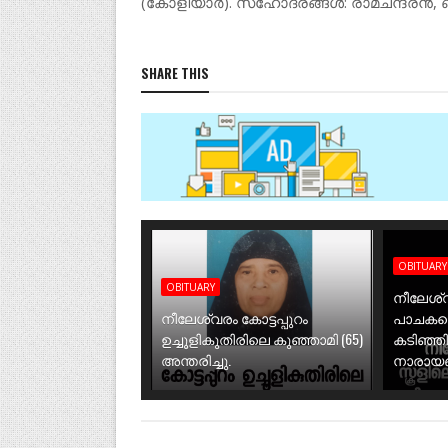
(കോളിയാർ). സഹോദരങ്ങൾ: രാമചന്ദ്രൻ, ബാലൻ
SHARE THIS
OBITUARY
OBITUARY
നീലേശ്വ
നീലേശ്വരം കോട്ടപ്പുറം
പാചകത്
ഉച്ചൂളികുതിരിലെ കുഞ്ഞാമി (65)
കടിഞ്ഞ
അന്തരിച്ചു.
നാരായണി