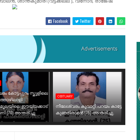
, ശാന്തകുമാരി (വട്ടക്കല്ല് ), വിനോദ്, രാജേഷ്.
Facebook
Twitter
രം കോട്ടപ്പുറം സ്കൂളിലെ
OBITUARY
തൊഴിലാളി
ിമൂലയിലെ ഈയ്യക്കാട്
നീലേശ്വരം കൂവാറ്റി പറയം കാട്ടേ
 (70) അന്തരിച്ചു
കുഞ്ഞിരാമൻ (75) അന്തരിച്ചു.