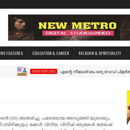
EWS FEATURES
EDUCATION & CAREER
RELIGION & SPIRITUALITY
എന്റെ നീലേശ്വരം:ഒരു റോഡ് പിളർത്തിയ ഓ
NEWS FEATURES
ുമാരൻ (60) അന്തരിച്ചു. പരേതരായ അമ്പൂഞ്ഞി യുടെയും
ബിരിക്കുളം). മക്കൾ: വിനീത, വിനീഷ്. മരുമകൾ: ജയേഷ്