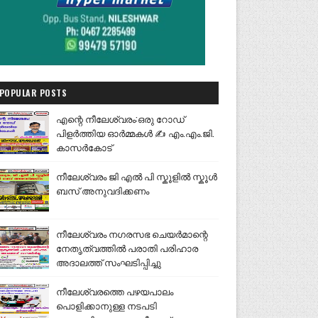
POPULAR POSTS
എന്റെ നീലേശ്വരം:ഒരു റോഡ്
പിളർത്തിയ ഓർമ്മകൾ ✍️ എം.എം.ജി.
കാസർകോട്
നീലേശ്വരം ജി എൽ പി സ്കൂളിൽ സ്കൂൾ
ബസ് അനുവദിക്കണം
നീലേശ്വരം നഗരസഭ ചെയർമാന്റെ
നേതൃത്വത്തിൽ പരാതി പരിഹാര
അദാലത്ത് സംഘടിപ്പിച്ചു
നീലേശ്വരത്തെ പഴയപാലം
പൊളിക്കാനുള്ള നടപടി