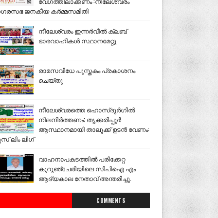
വേഗത്തിലാക്കണം :നീലേശ്വരം
ഗരസഭ ജനകീയ കർമ്മസമിതി
നീലേശ്വരം ഇന്നർവീൽ ക്ലബ്
ഭാരവാഹികൾ സ്ഥാനമേറ്റു
രാമസവിധേ പുസ്തകം പ്രകാശനം
ചെയ്തു
നീലേശ്വരത്തെ ഹൊസ്ദുർഗിൽ
നിലനിർത്തണം; തൃക്കരിപ്പൂർ
ആസ്ഥാനമായി താലൂക്ക് ഉടൻ വേണം:
ുസ് ലിം ലീഗ്
വാഹനാപകടത്തിൽ പരിക്കേറ്റ
കുറുഞ്ചേരിയിലെ സിപിഐ എം
ആദ്യകാല നേതാവ് അന്തരിച്ചു.
COMMENTS