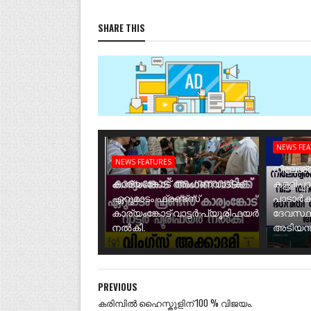
SHARE THIS
NEWS FE
NEWS FEATURES
നീലേശ്വ
കാര്യംങ്കോട് അംഗണവാടിക്ക്
കള്ളിപ്പ
ഏറുമാടം ഫ്രണ്ട്സ്
പാടാർക
കാര്യംങ്കോട് വാട്ടർ പ്യൂരിഫയർ
ദേവസ്ഥ
നൽകി.
അടിയന്ത
PREVIOUS
കരിമ്പിൽ ഹൈസ്കൂളിന് 100 % വിജയം.