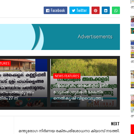
ന
Facebook
Twitter
ന
ATURES
രം അങ്കക്കളരി
NEWS FEATURES
ാൽ വീട് തറവാട് ശ്രീ
ുളങ്ങര ഭഗവതി
നീലേശ്വരം അങ്കക്കളരി ശ്രീ
ാനം പത്താമുദയം
വേട്ടക്കൊരുമകൻ ക്ഷേത്ര
ിരം 27 ന്
നെൽകൃഷി വിളവെടുത്തു
സ
NEXT
മന്തുരോഗ നിർണയ രക്തപരിശോധനാ ക്യാമ്പ് നടത്തി.