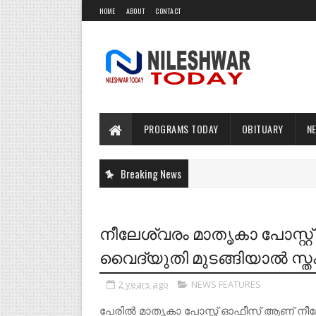
HOME
ABOUT
CONTACT
PROGRAMS TODAY
OBITUARY
N
Breaking News
നീലേശ്വരം മാതൃകാ പോസ്റ്റ
വൈദ്യുതി മുടങ്ങിയാൽ സ്തംഭ
2 years ago
NEWS FEATURES
പേരിൽ മാതൃകാ പോസ്റ്റ് ഓഫീസ് ആണ് നീലേ