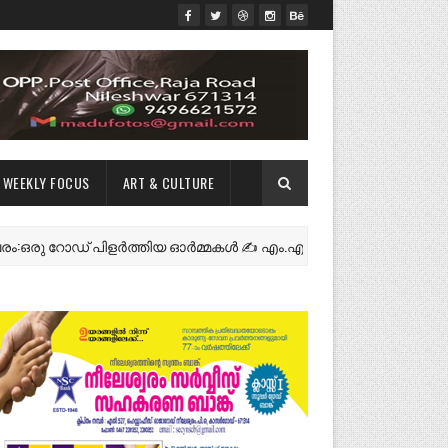
WEEKLY FOCUS
ART & CULTURE
 റോഡ് പിളർത്തിയ ഓർമ്മകൾ ✍️ എം.എം.ജി. കാസർകോട്