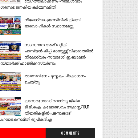
വേഗത്തിലാക്കണം :നീലേശ്വരം
ഗരസഭ ജനകീയ കർമ്മസമിതി
നീലേശ്വരം ഇന്നർവീൽ ക്ലബ്
ഭാരവാഹികൾ സ്ഥാനമേറ്റു
സംസ്ഥാന അത് ലറ്റിക്
ചാമ്പ്യൻഷിപ്പ്: മാസ്റ്റേഴ്സ് വിഭാഗത്തിൽ
നീലേശ്വരം സ്വദേശി ഇ.ബാലൻ
മ്പ്യാർക്ക് ഹാട്രിക് സ്വർണം
രാമസവിധേ പുസ്തകം പ്രകാശനം
ചെയ്തു
കാസറഗോഡ് റവന്യൂ ജില്ല
ടി.ടി.ഐ. കലോത്സവം ആഗസ്റ്റ് 10,11
തീയതികളിൽ പടന്നക്കാട്:
ംഘാടകസമിതി രൂപീകരിച്ചു
COMMENTS