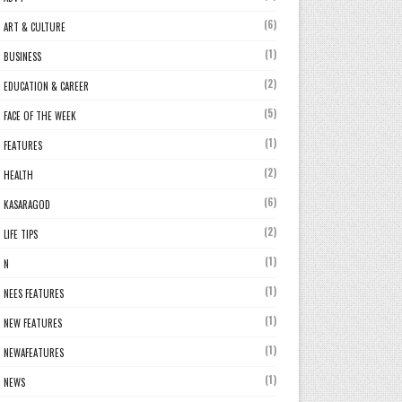
(6)
ART & CULTURE
(1)
BUSINESS
(2)
EDUCATION & CAREER
(5)
FACE OF THE WEEK
(1)
FEATURES
(2)
HEALTH
(6)
KASARAGOD
(2)
LIFE TIPS
(1)
N
(1)
NEES FEATURES
(1)
NEW FEATURES
(1)
NEWAFEATURES
(1)
NEWS