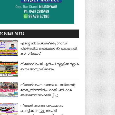
POPULAR POSTS
എന്റെ നീലേശ്വരം:ഒരു റോഡ്
പിളർത്തിയ ഓർമ്മകൾ ✍️ എം.എം.ജി.
കാസർകോട്
നീലേശ്വരം ജി എൽ പി സ്കൂളിൽ സ്കൂൾ
ബസ് അനുവദിക്കണം
നീലേശ്വരം നഗരസഭ ചെയർമാന്റെ
നേതൃത്വത്തിൽ പരാതി പരിഹാര
അദാലത്ത് സംഘടിപ്പിച്ചു
നീലേശ്വരത്തെ പഴയപാലം
പൊളിക്കാനുള്ള നടപടി