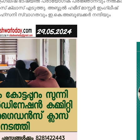
്. ഇംഗ്ലീഷ് ഭാഷയിൽ പ്രായോഗിക പരിജ്ഞാനവും നൽകി.
് ക്ലാസ് എടുത്തു. അബ്ദുൽ ഹമീദ് മാസ്റ്റർ ഇംഗ്ലീഷ്
ഹ്സനി സ്വാഗതവും ഇ.കെ.അബൂബക്കർ നന്ദിയും