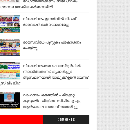
വേഗത്തിലാക്കണം :നീലേശ്വരം
ഗരസഭ ജനകീയ കർമ്മസമിതി
നീലേശ്വരം ഇന്നർവീൽ ക്ലബ്
ഭാരവാഹികൾ സ്ഥാനമേറ്റു
രാമസവിധേ പുസ്തകം പ്രകാശനം
ചെയ്തു
നീലേശ്വരത്തെ ഹൊസ്ദുർഗിൽ
നിലനിർത്തണം; തൃക്കരിപ്പൂർ
ആസ്ഥാനമായി താലൂക്ക് ഉടൻ വേണം:
ുസ് ലിം ലീഗ്
വാഹനാപകടത്തിൽ പരിക്കേറ്റ
കുറുഞ്ചേരിയിലെ സിപിഐ എം
ആദ്യകാല നേതാവ് അന്തരിച്ചു.
COMMENTS