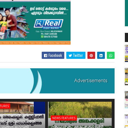
Facebook
Twitter
ATURES
രം അങ്കക്കളരി
NEWS FEATURES
ാൽ വീട് തറവാട് ശ്രീ
ുളങ്ങര ഭഗവതി
നീലേശ്വരം അങ്കക്കളരി ശ്രീ