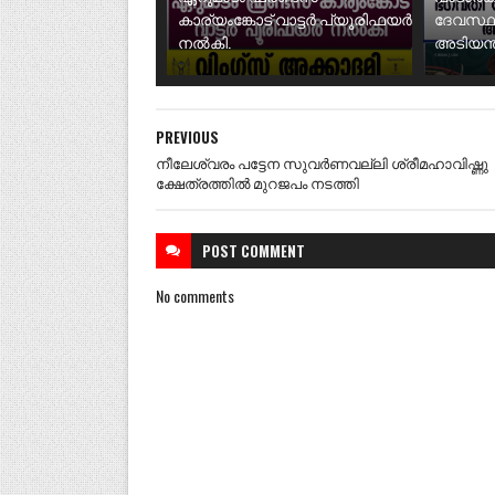
കാര്യംങ്കോട് വാട്ടർ പ്യൂരിഫയർ
ദേവസ്ഥ
നൽകി.
അടിയന്ത
PREVIOUS
നീലേശ്വരം പട്ടേന സുവർണവല്ലി ശ്രീമഹാവിഷ്ണു
ക്ഷേത്രത്തിൽ മുറജപം നടത്തി
POST
COMMENT
No comments