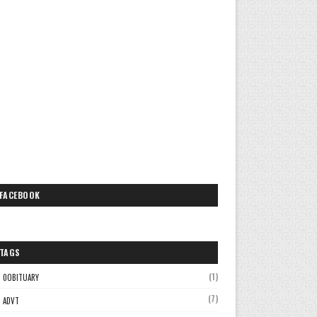
FACEBOOK
TAGS
(1)
0OBITUARY
(7)
ADVT