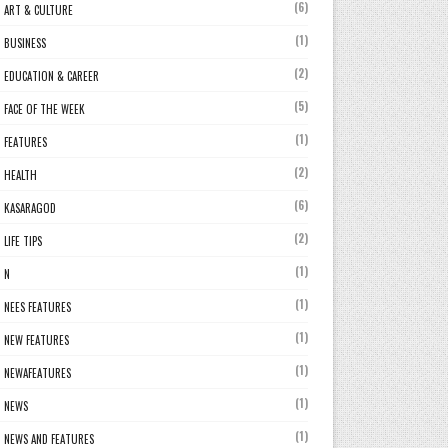
(6)
ART & CULTURE
(1)
BUSINESS
(2)
EDUCATION & CAREER
(5)
FACE OF THE WEEK
(1)
FEATURES
(2)
HEALTH
(6)
KASARAGOD
(2)
LIFE TIPS
(1)
N
(1)
NEES FEATURES
(1)
NEW FEATURES
(1)
NEWAFEATURES
(1)
NEWS
(1)
NEWS AND FEATURES