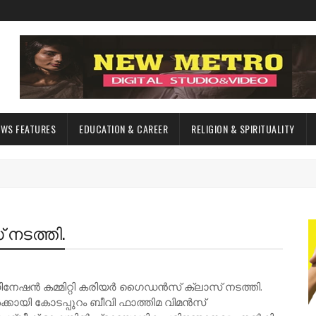
EWS FEATURES
EDUCATION & CAREER
RELIGION & SPIRITUALITY
നടത്തി.
ഡിനേഷൻ കമ്മിറ്റി കരിയർ ഗൈഡൻസ് ക്ലാസ് നടത്തി.
കായി കോടപ്പുറം ബീവി ഫാത്തിമ വിമൻസ്