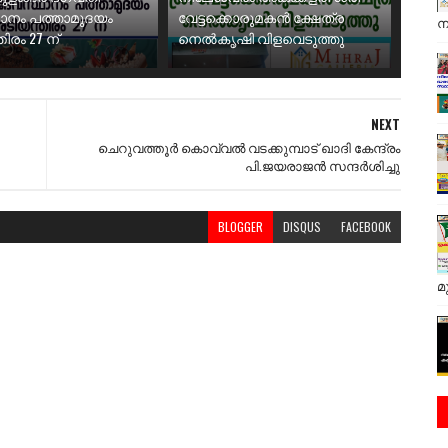
ാനം പത്താമുദയം
വേട്ടക്കൊരുമകൻ ക്ഷേത്ര
ന
ിരം 27 ന്
നെൽകൃഷി വിളവെടുത്തു
NEXT
ചെറുവത്തൂർ കൊവ്വൽ വടക്കുമ്പാട് ഖാദി കേന്ദ്രം
പി.ജയരാജൻ സന്ദർശിച്ചു
BLOGGER
DISQUS
FACEBOOK
മ