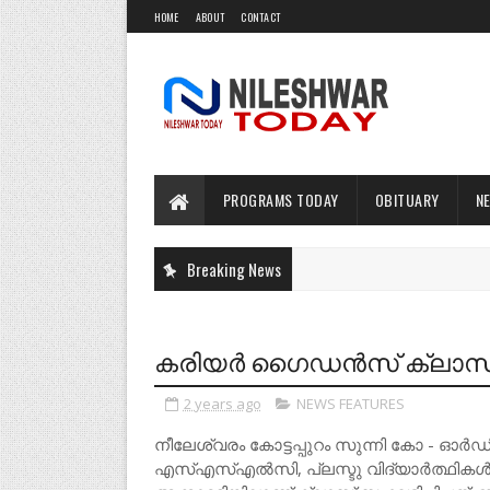
HOME
ABOUT
CONTACT
PROGRAMS TODAY
OBITUARY
N
Breaking News
കരിയർ ഗൈഡൻസ് ക്ലാസ് 
2 years ago
NEWS FEATURES
നീലേശ്വരം കോട്ടപ്പുറം സുന്നി കോ - ഓർ
എസ്എസ്എൽസി, പ്ലസ്ടു വിദ്യാർത്ഥികൾക്