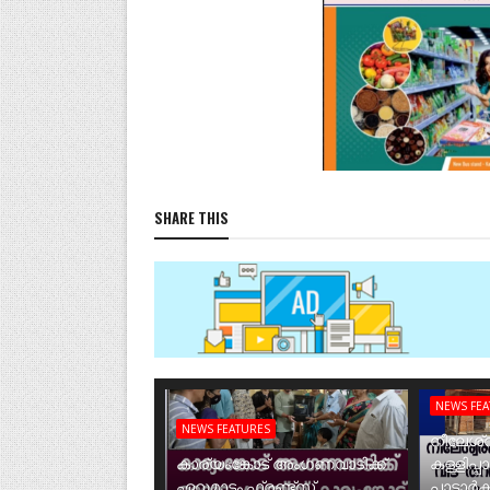
SHARE THIS
NEWS FE
NEWS FEATURES
നീലേശ്വ
കാര്യംങ്കോട് അംഗണവാടിക്ക്
കള്ളിപ്പ
ഏറുമാടം ഫ്രണ്ട്സ്
പാടാർക