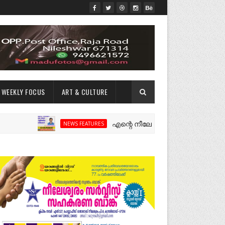
WEEKLY FOCUS
ART & CULTURE
എന്റെ നീലേശ്വരം:ഒരു റോഡ് പിളർത്തിയ
NEWS FEATURES