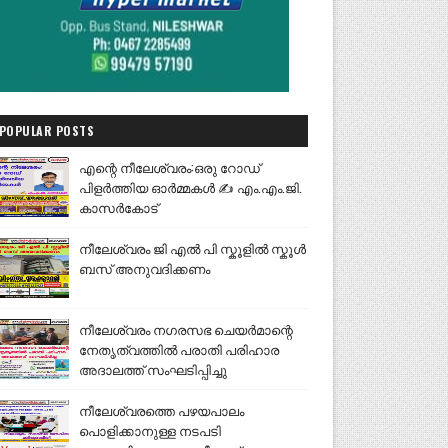
POPULAR POSTS
എന്റെ നീലേശ്വരം:ഒരു റോഡ്
പിളർത്തിയ ഓർമ്മകൾ ✍️ എം.എം.ജി.
കാസർകോട്
നീലേശ്വരം ജി എൽ പി സ്കൂളിൽ സ്കൂൾ
ബസ് അനുവദിക്കണം
നീലേശ്വരം നഗരസഭ ചെയർമാന്റെ
നേതൃത്വത്തിൽ പരാതി പരിഹാര
അദാലത്ത് സംഘടിപ്പിച്ചു
നീലേശ്വരത്തെ പഴയപാലം
പൊളിക്കാനുള്ള നടപടി