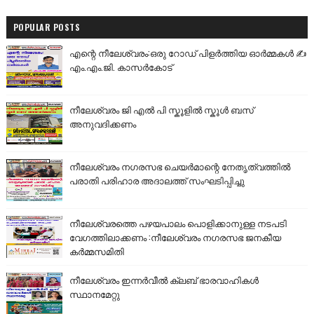
POPULAR POSTS
എന്റെ നീലേശ്വരം:ഒരു റോഡ് പിളർത്തിയ ഓർമ്മകൾ ✍️
എം.എം.ജി. കാസർകോട്
നീലേശ്വരം ജി എൽ പി സ്കൂളിൽ സ്കൂൾ ബസ്
അനുവദിക്കണം
നീലേശ്വരം നഗരസഭ ചെയർമാന്റെ നേതൃത്വത്തിൽ
പരാതി പരിഹാര അദാലത്ത് സംഘടിപ്പിച്ചു
നീലേശ്വരത്തെ പഴയപാലം പൊളിക്കാനുള്ള നടപടി
വേഗത്തിലാക്കണം :നീലേശ്വരം നഗരസഭ ജനകീയ
കർമ്മസമിതി
നീലേശ്വരം ഇന്നർവീൽ ക്ലബ് ഭാരവാഹികൾ
സ്ഥാനമേറ്റു