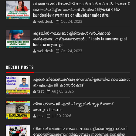
വിജയ ദശമി ദിനത്തില്‍ നയന്‍സിന്‍റെ 'സര്‍പ്രൈസ്';
കൈയ്യടിച്ച് സോഷ്യല്‍ മീഡിയ daily-wear-pads-
launched-by-nayanthara-on-vijayadashami-festival
webdesk
Oct 24, 2023
കുടലിൽ നല്ല ബാക്ടീരിയകൾ വര്‍ധിക്കാന്‍
കഴിക്കേണ്ട ഏഴ് ഭക്ഷണങ്ങള്‍... 7-foods-to-increase-good-
bacteria-in-your-gut
webdesk
Oct 24, 2023
RECENT POSTS
എന്റെ നീലേശ്വരം:ഒരു റോഡ് പിളർത്തിയ ഓർമ്മകൾ
✍️ എം.എം.ജി. കാസർകോട്
test
Aug 05, 2026
നീലേശ്വരം ജി എൽ പി സ്കൂളിൽ സ്കൂൾ ബസ്
അനുവദിക്കണം
test
Jul 30, 2026
നീലേശ്വരത്തെ പഴയപാലം പൊളിക്കാനുള്ള നടപടി
വേഗത്തിലാക്കണം :നീലേശ്വരം നഗരസഭ ജനകീയ