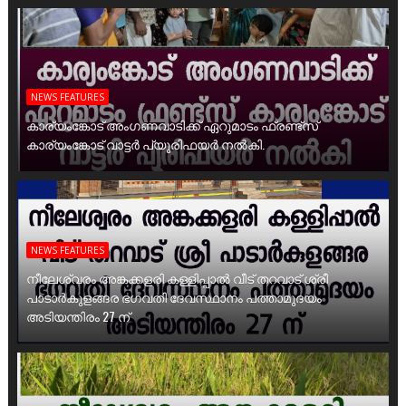
NEWS FEATURES
കാര്യംങ്കോട് അംഗണവാടിക്ക് ഏറുമാടം ഫ്രണ്ട്സ്
കാര്യംങ്കോട് വാട്ടർ പ്യൂരിഫയർ നൽകി.
NEWS FEATURES
നീലേശ്വരം അങ്കക്കളരി കള്ളിപ്പാൽ വീട് തറവാട് ശ്രീ
പാടാർകുളങ്ങര ഭഗവതി ദേവസ്ഥാനം പത്താമുദയം
അടിയന്തിരം 27 ന്