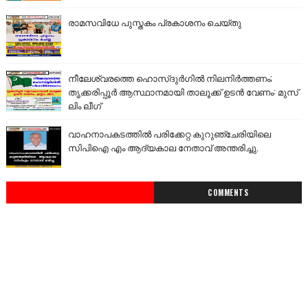
രാമസവിധേ പുസ്തകം പ്രകാശനം ചെയ്തു
നീലേശ്വരത്തെ ഹൊസ്ദുർഗിൽ നിലനിർത്തണം;
തൃക്കരിപ്പൂർ ആസ്ഥാനമായി താലൂക്ക് ഉടൻ വേണം: മുസ്
ലിം ലീഗ്
വാഹനാപകടത്തിൽ പരിക്കേറ്റ കുറുഞ്ചേരിയിലെ
സിപിഐ എം ആദ്യകാല നേതാവ് അന്തരിച്ചു.
COMMENTS