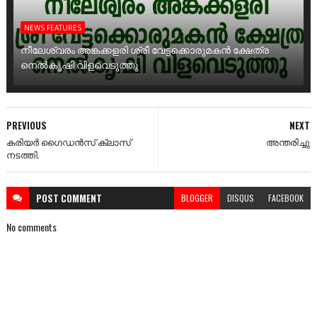
NEWS FEATURES
നീലേശ്വരം അങ്കക്കളരി ശ്രീ വേട്ടക്കൊരുമകൻ ക്ഷേത്ര
നെൽകൃഷി വിളവെടുത്തു
PREVIOUS
NEXT
കരിയർ ഗൈഡൻസ് ക്ലാസ്
അന്തരിച്ചു
നടത്തി.
POST
COMMENT
BLOGGER
DISQUS
FACEBOOK
No comments