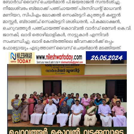
ബോർഡ് വൈസ് ചെയർമാൻ പി.ജയരാജൻ സന്ദർശിച്ചു.
നീലേശ്വരം ബ്ലോക്ക് പഞ്ചായത്ത് പ്രസിഡന്റ് മാധവൻ
മണിയറ, സിപിഎം ലോക്കൽ സെക്രട്ടറി കുത്തൂർ കണ്ണൻ
മാസ്റ്റർ, ബ്രാഞ്ച് സെക്രട്ടറി ശശിധരൻ, പി.കമലാക്ഷൻ,
ചെറുവത്തൂർ പഞ്ചായത്ത് കൊവ്വൽ വാർഡ് മെമ്പർ കെ.വി.
ജാനകി, ഖാദി തൊഴിലാളികൾ, നാട്ടുകാർ എന്നിവർ
സംബന്ധിച്ചു. ഖാദി കേന്ദ്രത്തിലെ ജീവനക്കാർക്ക് ഒപ്പം
ഫോട്ടോയും എടുത്താണ് വൈസ് ചെയർമാൻ മടങ്ങിയത്.