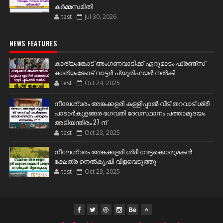
കർമ്മസമിതി
test
Jul 30, 2026
NEWS FEATURES
കാര്യംങ്കോട് അംഗണവാടിക്ക് ഏറുമാടം ഫ്രണ്ട്സ്
കാര്യംങ്കോട് വാട്ടർ പ്യൂരിഫയർ നൽകി.
test
Oct 24, 2025
നീലേശ്വരം അങ്കക്കളരി കള്ളിപ്പാൽ വീട് തറവാട് ശ്രീ
പാടാർകുളങ്ങര ഭഗവതി ദേവസ്ഥാനം പത്താമുദയം
അടിയന്തിരം 27 ന്
test
Oct 23, 2025
നീലേശ്വരം അങ്കക്കളരി ശ്രീ വേട്ടക്കൊരുമകൻ
ക്ഷേത്ര നെൽകൃഷി വിളവെടുത്തു
test
Oct 23, 2025