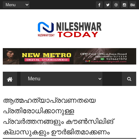
ആത്മഹത്യാപ്രവണതയെ
പ്രതിരോധിക്കാനുള്ള
പ്രവർത്തനങ്ങളും കൗൺസിലിങ്
ക്ലാസുകളും ഊർജിതമാക്കണം