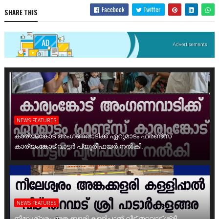
Facebook
Twitter
SHARE THIS
NEWS FEATURES
കാര്യംങ്കോട് അംഗണവാടിക്ക് ഏറുമാടം ഫ്രണ്ട്സ്
കാര്യംങ്കോട് വാട്ടർ പ്യൂരിഫയർ നൽകി.
NEWS FEATURES
നീലേശ്വരം അങ്കക്കളരി കള്ളിപ്പാൽ വീട് തറവാട് ശ്രീ