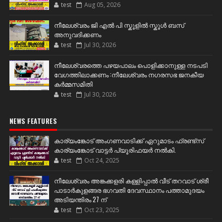
test
Aug 05, 2026
നീലേശ്വരം ജി എൽ പി സ്കൂളിൽ സ്കൂൾ ബസ്
അനുവദിക്കണം
test
Jul 30, 2026
നീലേശ്വരത്തെ പഴയപാലം പൊളിക്കാനുള്ള നടപടി
വേഗത്തിലാക്കണം :നീലേശ്വരം നഗരസഭ ജനകീയ
കർമ്മസമിതി
test
Jul 30, 2026
NEWS FEATURES
കാര്യംങ്കോട് അംഗണവാടിക്ക് ഏറുമാടം ഫ്രണ്ട്സ്
കാര്യംങ്കോട് വാട്ടർ പ്യൂരിഫയർ നൽകി.
test
Oct 24, 2025
നീലേശ്വരം അങ്കക്കളരി കള്ളിപ്പാൽ വീട് തറവാട് ശ്രീ
പാടാർകുളങ്ങര ഭഗവതി ദേവസ്ഥാനം പത്താമുദയം
അടിയന്തിരം 27 ന്
test
Oct 23, 2025