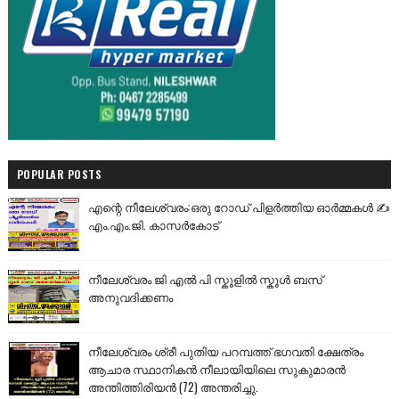
POPULAR POSTS
എന്റെ നീലേശ്വരം:ഒരു റോഡ് പിളർത്തിയ ഓർമ്മകൾ ✍️
എം.എം.ജി. കാസർകോട്
നീലേശ്വരം ജി എൽ പി സ്കൂളിൽ സ്കൂൾ ബസ്
അനുവദിക്കണം
നീലേശ്വരം ശ്രീ പുതിയ പറമ്പത്ത് ഭഗവതി ക്ഷേത്രം
ആചാര സ്ഥാനികൻ നീലായിയിലെ സുകുമാരൻ
അന്തിത്തിരിയൻ (72) അന്തരിച്ചു.