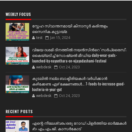
WEEKLY FOCUS
സ്നേഹ സ്വാന്തനമായി കിനാനൂർ കരിന്തളം
സൈനിക കൂട്ടായ്മ
test
Jan 15, 2024
വിജയ ദശമി ദിനത്തില്‍ നയന്‍സിന്‍റെ 'സര്‍പ്രൈസ്';
കൈയ്യടിച്ച് സോഷ്യല്‍ മീഡിയ daily-wear-pads-
launched-by-nayanthara-on-vijayadashami-festival
webdesk
Oct 24, 2023
കുടലിൽ നല്ല ബാക്ടീരിയകൾ വര്‍ധിക്കാന്‍
കഴിക്കേണ്ട ഏഴ് ഭക്ഷണങ്ങള്‍... 7-foods-to-increase-good-
bacteria-in-your-gut
webdesk
Oct 24, 2023
RECENT POSTS
എന്റെ നീലേശ്വരം:ഒരു റോഡ് പിളർത്തിയ ഓർമ്മകൾ
✍️ എം.എം.ജി. കാസർകോട്