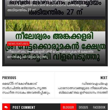
പാടാർകുളങ്ങര ഭഗവതി ദേവസ്ഥാനം പത്താമുദയം
അടിയന്തിരം 27 ന്
NEWS FEATURES
നീലേശ്വരം അങ്കക്കളരി ശ്രീ വേട്ടക്കൊരുമകൻ ക്ഷേത്ര
നെൽകൃഷി വിളവെടുത്തു
PREVIOUS
NEXT
മെയ് 25 ന് കോഴിക്കോട്
ഡിവൈഎഫ്ഐ
സർഗചിത്ര ഭദ്രായനം നൃത്ത
പഠനോത്സവങ്ങളുടെ നീലേശ്വരം
സംഗീത നാടകം അവതരിപ്പിക്കും.
ബ്ലോക്ക് തല ഉദ്ഘാടനം നടത്തി
POST
COMMENT
BLOGGER
DISQUS
FACEBOOK