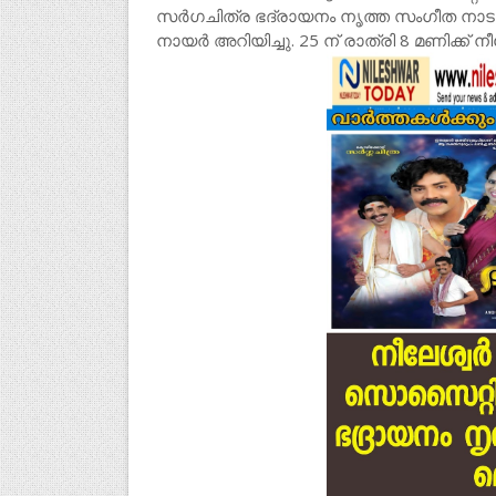
സർഗചിത്ര ഭദ്രായനം നൃത്ത സംഗീത നാടകം അ
നായർ അറിയിച്ചു. 25 ന് രാത്രി 8 മണിക്ക്