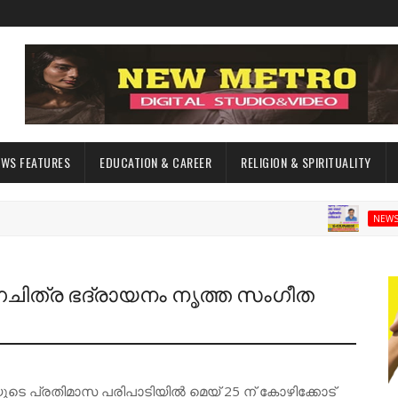
EWS FEATURES
EDUCATION & CAREER
RELIGION & SPIRITUALITY
NEWS FEATURES
ർഗചിത്ര ഭദ്രായനം നൃത്ത സംഗീത
പ്രതിമാസ പരിപാടിയിൽ മെയ് 25 ന് കോഴിക്കോട്