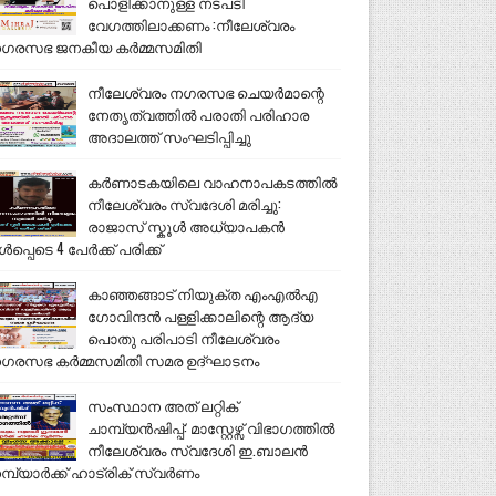
പൊളിക്കാനുള്ള നടപടി
വേഗത്തിലാക്കണം :നീലേശ്വരം
ഗരസഭ ജനകീയ കർമ്മസമിതി
നീലേശ്വരം നഗരസഭ ചെയർമാന്റെ
നേതൃത്വത്തിൽ പരാതി പരിഹാര
അദാലത്ത് സംഘടിപ്പിച്ചു
കർണാടകയിലെ വാഹനാപകടത്തിൽ
നീലേശ്വരം സ്വദേശി മരിച്ചു:
രാജാസ് സ്കൂൾ അധ്യാപകൻ
ൾപ്പെടെ 4 പേർക്ക് പരിക്ക്
കാഞ്ഞങ്ങാട് നിയുക്ത എംഎൽഎ
ഗോവിന്ദൻ പള്ളിക്കാലിന്റെ ആദ്യ
പൊതു പരിപാടി നീലേശ്വരം
ഗരസഭ കർമ്മസമിതി സമര ഉദ്ഘാടനം
സംസ്ഥാന അത് ലറ്റിക്
ചാമ്പ്യൻഷിപ്പ്: മാസ്റ്റേഴ്സ് വിഭാഗത്തിൽ
നീലേശ്വരം സ്വദേശി ഇ.ബാലൻ
മ്പ്യാർക്ക് ഹാട്രിക് സ്വർണം