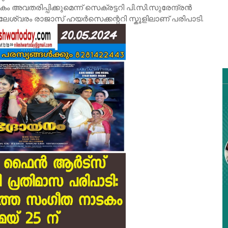
വതരിപ്പിക്കുമെന്ന് സെക്രട്ടറി പി.സി.സുരേന്ദ്രൻ
 നീലേശ്വരം രാജാസ് ഹയർസെക്കന്ററി സ്കൂളിലാണ് പരിപാടി.