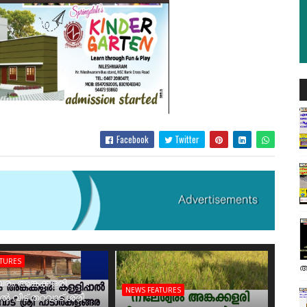
Facebook
Twitter
ATURES
അ
രം അങ്കക്കളരി
NEWS FEATURES
ാൽ വീട് തറവാട് ശ്രീ