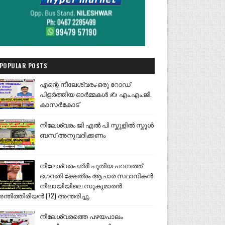
POPULAR POSTS
എന്റെ നീലേശ്വരം:ഒരു റോഡ്
പിളർത്തിയ ഓർമ്മകൾ ✍️ എം.എം.ജി.
കാസർകോട്
നീലേശ്വരം ജി എൽ പി സ്കൂളിൽ സ്കൂൾ
ബസ് അനുവദിക്കണം
നീലേശ്വരം ശ്രീ പുതിയ പറമ്പത്ത്
ഭഗവതി ക്ഷേത്രം ആചാര സ്ഥാനികൻ
നീലായിയിലെ സുകുമാരൻ
ന്തിത്തിരിയൻ (72) അന്തരിച്ചു.
നീലേശ്വരത്തെ പഴയപാലം