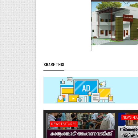
SHARE THIS
NEWS FE
NEWS FEATURES
നീലേശ്വ
കാര്യംങ്കോട് അംഗണവാടിക്ക്
കള്ളിപ്പ