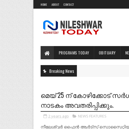
HOME
ABOUT
CONTACT
PROGRAMS TODAY
OBITUARY
N
Breaking News
മെയ് 25 ന് കോഴിക്കോട് സ
നാടകം അവതരിപ്പിക്കും.
2 years ago
NEWS FEATURES
നീലേശ്വർ ഫൈൻ ആർട്സ് സൊസൈറ്റിയുടെ 