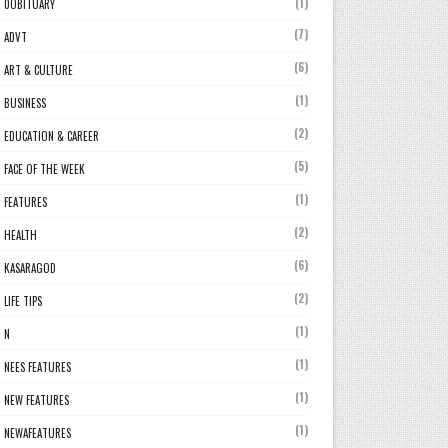
(1)
0OBITUARY
(7)
ADVT
(6)
ART & CULTURE
(1)
BUSINESS
(2)
EDUCATION & CAREER
(5)
FACE OF THE WEEK
(1)
FEATURES
(2)
HEALTH
(6)
KASARAGOD
(2)
LIFE TIPS
(1)
N
(1)
NEES FEATURES
(1)
NEW FEATURES
(1)
NEWAFEATURES