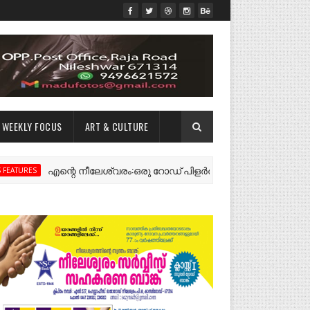
WEEKLY FOCUS
ART & CULTURE
എന്റെ നീലേശ്വരം:ഒരു റോഡ് പിളർത്തിയ ഓർമ്മകൾ ✍️ എം.എം.ജ