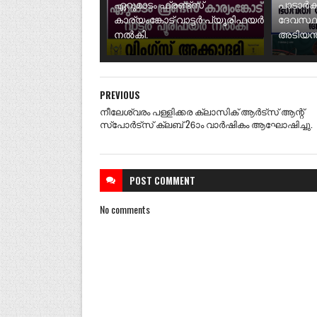
ഏറുമാടം ഫ്രണ്ട്സ്
പാടാർക
കാര്യംങ്കോട് വാട്ടർ പ്യൂരിഫയർ
ദേവസ്ഥ
നൽകി.
അടിയന്ത
PREVIOUS
നീലേശ്വരം പള്ളിക്കര ക്ലാസിക് ആർട്സ് ആന്റ്
സ്പോർട്സ് ക്ലബ് 26ാം വാർഷികം ആഘോഷിച്ചു.
POST
COMMENT
No comments