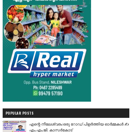
POPULAR POSTS
എന്റെ നീലേശ്വരം:ഒരു റോഡ് പിളർത്തിയ ഓർമ്മകൾ ✍️
എം.എം.ജി. കാസർകോട്