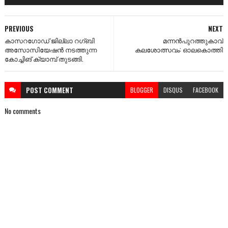
PREVIOUS
NEXT
കാസറഗോഡ് ജില്ലാ റഗ്ബി
മന്നൻപുറത്തുകാവ്
അസോസിയേഷൻ നടത്തുന്ന
കലശോത്സവം: ഓലകൊത്തി
കോച്ചിങ് ക്യാമ്പ് തുടങ്ങി.
POST
COMMENT
BLOGGER
DISQUS
FACEBOOK
No comments