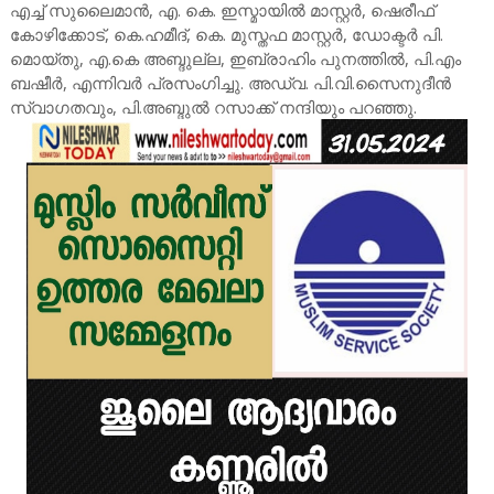
എച്ച് സുലൈമാൻ, എ. കെ. ഇസ്മായിൽ മാസ്റ്റർ, ഷെരീഫ്
കോഴിക്കോട്, കെ.ഹമീദ്, കെ. മുസ്തഫ മാസ്റ്റർ, ഡോക്ടർ പി.
മൊയ്തു, എ.കെ അബ്ദുല്ല, ഇബ്രാഹിം പുനത്തിൽ, പി.എം
ബഷീർ, എന്നിവർ പ്രസംഗിച്ചു. അഡ്വ. പി.വി.സൈനുദീൻ
സ്വാഗതവും, പി.അബ്ദുൽ റസാക്ക് നന്ദിയും പറഞ്ഞു.