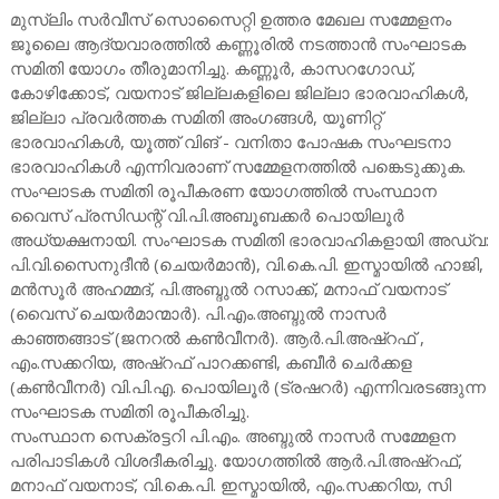
മുസ്ലിം സർവീസ് സൊസൈറ്റി ഉത്തര മേഖല സമ്മേളനം
ജൂലൈ ആദ്യവാരത്തിൽ കണ്ണൂരിൽ നടത്താൻ സംഘാടക
സമിതി യോഗം തീരുമാനിച്ചു. കണ്ണൂർ, കാസറഗോഡ്,
കോഴിക്കോട്, വയനാട് ജില്ലകളിലെ ജില്ലാ ഭാരവാഹികൾ,
ജില്ലാ പ്രവർത്തക സമിതി അംഗങ്ങൾ, യൂണിറ്റ്
ഭാരവാഹികൾ, യൂത്ത് വിങ് - വനിതാ പോഷക സംഘടനാ
ഭാരവാഹികൾ എന്നിവരാണ് സമ്മേളനത്തിൽ പങ്കെടുക്കുക.
സംഘാടക സമിതി രൂപീകരണ യോഗത്തിൽ സംസ്ഥാന
വൈസ് പ്രസിഡന്റ് വി.പി.അബൂബക്കർ പൊയിലൂർ
അധ്യക്ഷനായി. സംഘാടക സമിതി ഭാരവാഹികളായി അഡ്വ:
പി.വി.സൈനുദീൻ (ചെയർമാൻ), വി.കെ.പി. ഇസ്മായിൽ ഹാജി,
മൻസൂർ അഹമ്മദ്, പി.അബ്ദുൽ റസാക്ക്, മനാഫ് വയനാട്
(വൈസ് ചെയർമാന്മാർ). പി.എം.അബ്ദുൽ നാസർ
കാഞ്ഞങ്ങാട് (ജനറൽ കൺവീനർ). ആർ.പി.അഷ്‌റഫ് ,
എം.സക്കറിയ, അഷ്‌റഫ് പാറക്കണ്ടി, കബീർ ചെർക്കള
(കൺവീനർ) വി.പി.എ. പൊയിലൂർ (ട്രഷറർ) എന്നിവരടങ്ങുന്ന
സംഘാടക സമിതി രൂപീകരിച്ചു.
സംസ്ഥാന സെക്രട്ടറി പി.എം. അബ്ദുൽ നാസർ സമ്മേളന
പരിപാടികൾ വിശദീകരിച്ചു. യോഗത്തിൽ ആർ.പി.അഷ്‌റഫ്,
മനാഫ് വയനാട്, വി.കെ.പി. ഇസ്മായിൽ, എം.സക്കറിയ, സി