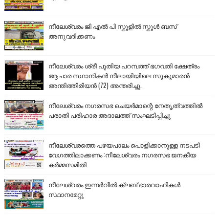
നീലേശ്വരം ജി എൽ പി സ്കൂളിൽ സ്കൂൾ ബസ്
അനുവദിക്കണം
നീലേശ്വരം ശ്രീ പുതിയ പറമ്പത്ത് ഭഗവതി ക്ഷേത്രം
ആചാര സ്ഥാനികൻ നീലായിയിലെ സുകുമാരൻ
അന്തിത്തിരിയൻ (72) അന്തരിച്ചു.
നീലേശ്വരം നഗരസഭ ചെയർമാന്റെ നേതൃത്വത്തിൽ
പരാതി പരിഹാര അദാലത്ത് സംഘടിപ്പിച്ചു
നീലേശ്വരത്തെ പഴയപാലം പൊളിക്കാനുള്ള നടപടി
വേഗത്തിലാക്കണം :നീലേശ്വരം നഗരസഭ ജനകീയ
കർമ്മസമിതി
നീലേശ്വരം ഇന്നർവീൽ ക്ലബ് ഭാരവാഹികൾ
സ്ഥാനമേറ്റു