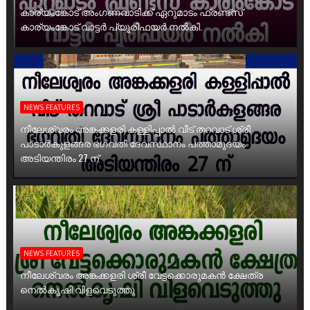
കാര്യംങ്കോട് അംഗണവാടിക്ക് ഏറുമാടം ഫ്രണ്ട്സ്
കാര്യംങ്കോട് വാട്ടർ പ്യൂരിഫയർ നൽകി.
NEWS FEATURES
നീലേശ്വരം അങ്കക്കളരി കള്ളിപ്പാൽ വീട് തറവാട് ശ്രീ
പാടാർകുളങ്ങര ഭഗവതി ദേവസ്ഥാനം പത്താമുദയം
അടിയന്തിരം 27 ന്
NEWS FEATURES
നീലേശ്വരം അങ്കക്കളരി ശ്രീ വേട്ടക്കൊരുമകൻ ക്ഷേത്ര
നെൽകൃഷി വിളവെടുത്തു