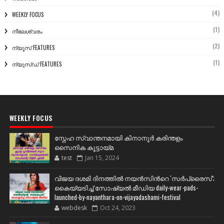
(4)
WEEKLY FOCUS
(1)
നീലേശ്വരം
(2)
ന്യൂസ് FEATURES
(1)
ന്യൂസ്ഡ് FEATURES
WEEKLY FOCUS
സ്നേഹ സ്വാന്തനമായി കിനാനൂർ കരിന്തളം
സൈനിക കൂട്ടായ്മ
test
Jan 15, 2024
വിജയ ദശമി ദിനത്തില്‍ നയന്‍സിന്‍റെ 'സര്‍പ്രൈസ്';
കൈയ്യടിച്ച് സോഷ്യല്‍ മീഡിയ daily-wear-pads-
launched-by-nayanthara-on-vijayadashami-festival
webdesk
Oct 24, 2023