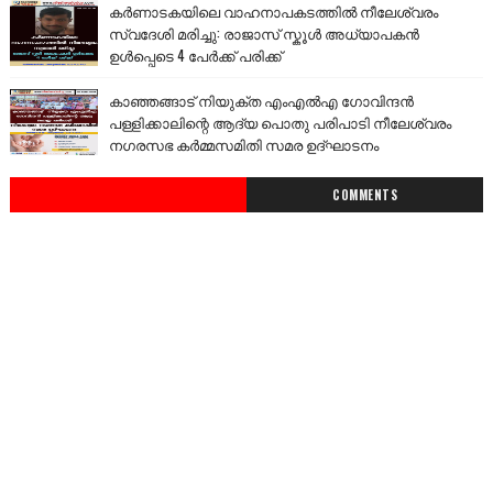
കർണാടകയിലെ വാഹനാപകടത്തിൽ നീലേശ്വരം
സ്വദേശി മരിച്ചു: രാജാസ് സ്കൂൾ അധ്യാപകൻ
ഉൾപ്പെടെ 4 പേർക്ക് പരിക്ക്
കാഞ്ഞങ്ങാട് നിയുക്ത എംഎൽഎ ഗോവിന്ദൻ
പള്ളിക്കാലിന്റെ ആദ്യ പൊതു പരിപാടി നീലേശ്വരം
നഗരസഭ കർമ്മസമിതി സമര ഉദ്ഘാടനം
COMMENTS