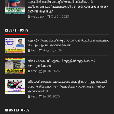
കുടലിൽ നല്ല ബാക്ടീരിയകൾ വര്‍ധിക്കാന്‍
കഴിക്കേണ്ട ഏഴ് ഭക്ഷണങ്ങള്‍... 7-foods-to-increase-good-
bacteria-in-your-gut
webdesk
Oct 24, 2023
RECENT POSTS
എന്റെ നീലേശ്വരം:ഒരു റോഡ് പിളർത്തിയ ഓർമ്മകൾ
✍️ എം.എം.ജി. കാസർകോട്
test
Aug 05, 2026
നീലേശ്വരം ജി എൽ പി സ്കൂളിൽ സ്കൂൾ ബസ്
അനുവദിക്കണം
test
Jul 30, 2026
നീലേശ്വരത്തെ പഴയപാലം പൊളിക്കാനുള്ള നടപടി
വേഗത്തിലാക്കണം :നീലേശ്വരം നഗരസഭ ജനകീയ
കർമ്മസമിതി
test
Jul 30, 2026
NEWS FEATURES