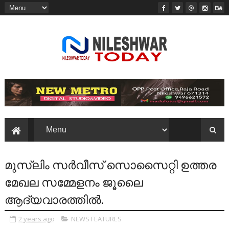
മുസ്ലിം സർവീസ് സൊസൈറ്റി ഉത്തര
മേഖല സമ്മേളനം ജൂലൈ
ആദ്യവാരത്തിൽ.
2 years ago
NEWS FEATURES