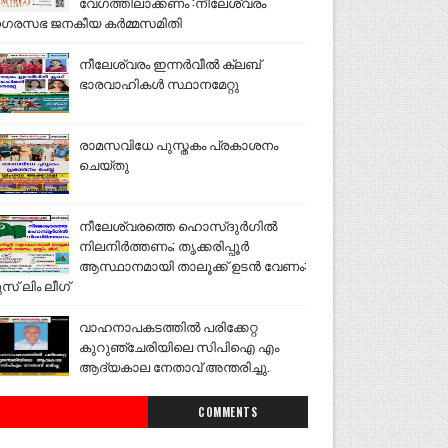
വേഗത്തിലാക്കണം :നീലേശ്വരം
ഗരസഭ ജനകീയ കർമ്മസമിതി
നീലേശ്വരം ഇന്നർവീൽ ക്ലബ്
ഭാരവാഹികൾ സ്ഥാനമേറ്റു
രാമസവിധേ പുസ്തകം പ്രകാശനം
ചെയ്തു
നീലേശ്വരത്തെ ഹൊസ്ദുർഗിൽ
നിലനിർത്തണം; തൃക്കരിപ്പൂർ
ആസ്ഥാനമായി താലൂക്ക് ഉടൻ വേണം:
ുസ് ലിം ലീഗ്
വാഹനാപകടത്തിൽ പരിക്കേറ്റ
കുറുഞ്ചേരിയിലെ സിപിഐ എം
ആദ്യകാല നേതാവ് അന്തരിച്ചു.
COMMENTS