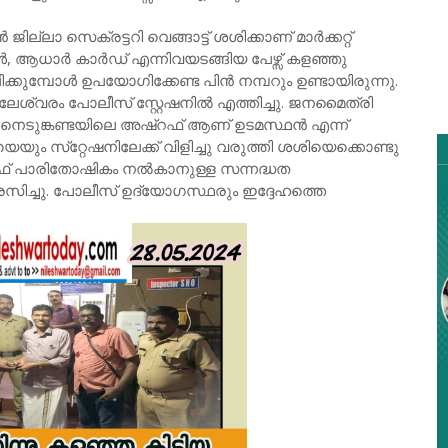
ില്ലാ സെക്രട്ടറി വെങ്ങാട്ട് ശശിക്കാണ് മാർക്കറ്റ്
 ആധാർ കാർഡ് എന്നിവയടങ്ങിയ പേഴ്സ് കളഞ്ഞു
ിക്കുമ്പോൾ ഉപയോഗിക്കേണ്ട പിൻ നമ്പറും ഉണ്ടായിരുന്നു.
നീലേശ്വരം പോലീസ് സ്റ്റേഷനിൽ എത്തിച്ചു. ജനമൈത്രി
െടുങ്കണ്ടയിലെ അഷ്റഫ് ആണ് ഉടമസ്ഥൻ എന്ന്
യും സ്‌റ്റേഷനിലേക്ക് വിളിച്ചു വരുത്തി ശശിയെക്കൊണ്ടു
റഫ് പാരിതോഷികം നൽകാനുള്ള സന്നദ്ധത
 നിരസിച്ചു. പോലീസ് ഉദ്യോഗസ്ഥരും ഇദ്ദേഹത്തെ