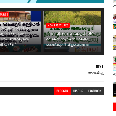
ന
ATURES
രം അങ്കക്കളരി
NEWS FEATURES
ാൽ വീട് തറവാട് ശ്രീ
ുളങ്ങര ഭഗവതി
നീലേശ്വരം അങ്കക്കളരി ശ്രീ
ാനം പത്താമുദയം
വേട്ടക്കൊരുമകൻ ക്ഷേത്ര
ിരം 27 ന്
നെൽകൃഷി വിളവെടുത്തു
NEXT
അന്തരിച്ചു
മ
BLOGGER
DISQUS
FACEBOOK