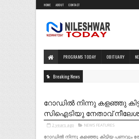
HOME
ABOUT
CONTACT
PROGRAMS TODAY
OBITUARY
N
Breaking News
റോഡിൽ നിന്നു കളഞ്ഞു കിട്
സിഐടിയു നേതാവ് നീലേശ്വര
2 years ago
NEWS FEATURES
റോഡിൽ നിന്നു കളഞ്ഞു കിട്ടിയ പണവും ര