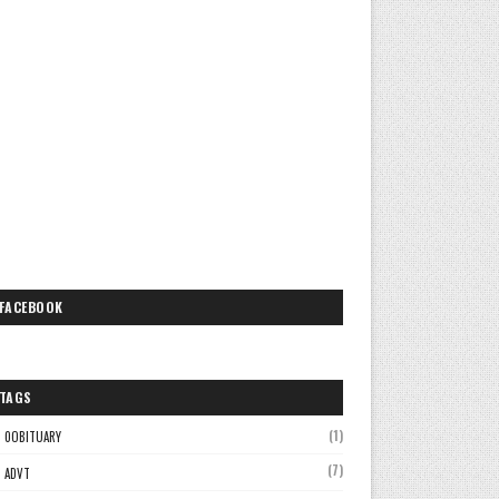
FACEBOOK
TAGS
(1)
0OBITUARY
(7)
ADVT