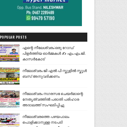
POPULAR POSTS
എന്റെ നീലേശ്വരം:ഒരു റോഡ്
പിളർത്തിയ ഓർമ്മകൾ ✍️ എം.എം.ജി.
കാസർകോട്
നീലേശ്വരം ജി എൽ പി സ്കൂളിൽ സ്കൂൾ
ബസ് അനുവദിക്കണം
നീലേശ്വരം നഗരസഭ ചെയർമാന്റെ
നേതൃത്വത്തിൽ പരാതി പരിഹാര
അദാലത്ത് സംഘടിപ്പിച്ചു
നീലേശ്വരത്തെ പഴയപാലം
പൊളിക്കാനുള്ള നടപടി