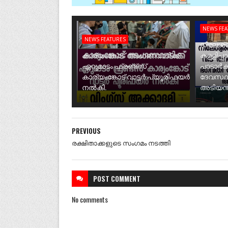
NEWS FE
NEWS FEATURES
നീലേശ്വ
കാര്യംങ്കോട് അംഗണവാടിക്ക്
കള്ളിപ്പ
ഏറുമാടം ഫ്രണ്ട്സ്
പാടാർക
കാര്യംങ്കോട് വാട്ടർ പ്യൂരിഫയർ
ദേവസ്ഥ
നൽകി.
അടിയന്ത
PREVIOUS
രക്ഷിതാക്കളുടെ സംഗമം നടത്തി
POST
COMMENT
No comments