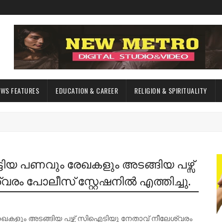
EWS FEATURES
EDUCATION & CAREER
RELIGION & SPIRITUALITY
ടിയ പണവും രേഖകളും അടങ്ങിയ പഴ്സ്
ം പോലീസ് സ്റ്റേഷനിൽ എത്തിച്ചു.
േഖകളും അടങ്ങിയ പഴ്സ് സിഐടിയു നേതാവ് നീലേശ്വരം