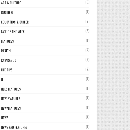
(6)
ART & CULTURE
(1)
BUSINESS
(2)
EDUCATION & CAREER
(5)
FACE OF THE WEEK
(1)
FEATURES
(2)
HEALTH
(6)
KASARAGOD
(2)
LIFE TIPS
(1)
N
(1)
NEES FEATURES
(1)
NEW FEATURES
(1)
NEWAFEATURES
(1)
NEWS
(1)
NEWS AND FEATURES