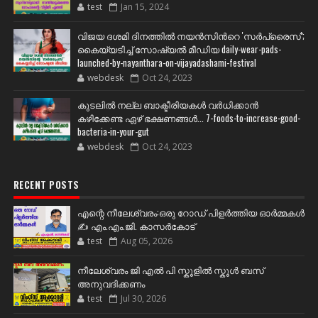
test
Jan 15, 2024
വിജയ ദശമി ദിനത്തില്‍ നയന്‍സിന്‍റെ 'സര്‍പ്രൈസ്';
കൈയ്യടിച്ച് സോഷ്യല്‍ മീഡിയ daily-wear-pads-
launched-by-nayanthara-on-vijayadashami-festival
webdesk
Oct 24, 2023
കുടലിൽ നല്ല ബാക്ടീരിയകൾ വര്‍ധിക്കാന്‍
കഴിക്കേണ്ട ഏഴ് ഭക്ഷണങ്ങള്‍... 7-foods-to-increase-good-
bacteria-in-your-gut
webdesk
Oct 24, 2023
RECENT POSTS
എന്റെ നീലേശ്വരം:ഒരു റോഡ് പിളർത്തിയ ഓർമ്മകൾ
✍️ എം.എം.ജി. കാസർകോട്
test
Aug 05, 2026
നീലേശ്വരം ജി എൽ പി സ്കൂളിൽ സ്കൂൾ ബസ്
അനുവദിക്കണം
test
Jul 30, 2026