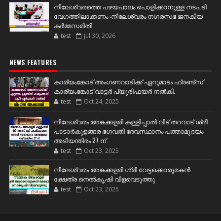
നീലേശ്വരത്തെ പഴയപാലം പൊളിക്കാനുള്ള നടപടി
വേഗത്തിലാക്കണം :നീലേശ്വരം നഗരസഭ ജനകീയ
കർമ്മസമിതി
test
Jul 30, 2026
NEWS FEATURES
കാര്യംങ്കോട് അംഗണവാടിക്ക് ഏറുമാടം ഫ്രണ്ട്സ്
കാര്യംങ്കോട് വാട്ടർ പ്യൂരിഫയർ നൽകി.
test
Oct 24, 2025
നീലേശ്വരം അങ്കക്കളരി കള്ളിപ്പാൽ വീട് തറവാട് ശ്രീ
പാടാർകുളങ്ങര ഭഗവതി ദേവസ്ഥാനം പത്താമുദയം
അടിയന്തിരം 27 ന്
test
Oct 23, 2025
നീലേശ്വരം അങ്കക്കളരി ശ്രീ വേട്ടക്കൊരുമകൻ
ക്ഷേത്ര നെൽകൃഷി വിളവെടുത്തു
test
Oct 23, 2025