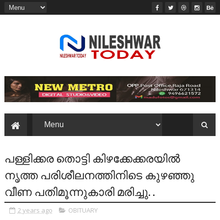
പള്ളിക്കര തൊട്ടി കിഴക്കേക്കരയിൽ
നൃത്ത പരിശീലനത്തിനിടെ കുഴഞ്ഞു
വീണ പതിമൂന്നുകാരി മരിച്ചു. .
2 years ago
OBITUARY