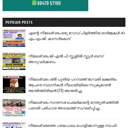
POPULAR POSTS
എന്റെ നീലേശ്വരം:ഒരു റോഡ് പിളർത്തിയ ഓർമ്മകൾ ✍️
എം.എം.ജി. കാസർകോട്
നീലേശ്വരം ജി എൽ പി സ്കൂളിൽ സ്കൂൾ ബസ്
അനുവദിക്കണം
നീലേശ്വരം ശ്രീ പുതിയ പറമ്പത്ത് ഭഗവതി ക്ഷേത്രം
ആചാര സ്ഥാനികൻ നീലായിയിലെ സുകുമാരൻ
അന്തിത്തിരിയൻ (72) അന്തരിച്ചു.
നീലേശ്വരം നഗരസഭ ചെയർമാന്റെ നേതൃത്വത്തിൽ
പരാതി പരിഹാര അദാലത്ത് സംഘടിപ്പിച്ചു
നീലേശ്വരത്തെ പഴയപാലം പൊളിക്കാനുള്ള നടപടി