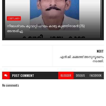
OBITUARY
നീലേശ്വരം കൂവാറ്റി പറയം കാട്ടേ കുഞ്ഞിരാമൻ (75)
അന്തരിച്ചു.
NEXT
എൻ.ജി. കമ്മത്ത് അനുസ്മരണം
നടത്തി.
POST
COMMENT
BLOGGER
DISQUS
FACEBOOK
No comments