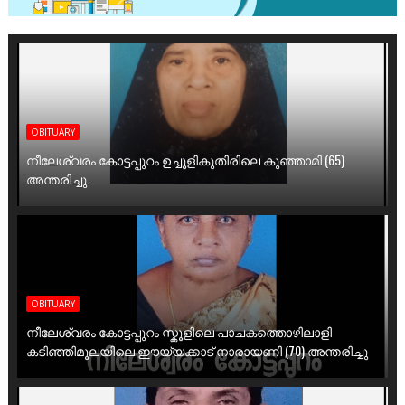
OBITUARY
നീലേശ്വരം കോട്ടപ്പുറം ഉച്ചൂളികുതിരിലെ കുഞ്ഞാമി (65)
അന്തരിച്ചു.
OBITUARY
നീലേശ്വരം കോട്ടപ്പുറം സ്കൂളിലെ പാചകത്തൊഴിലാളി
കടിഞ്ഞിമൂലയിലെ ഈയ്യക്കാട് നാരായണി (70) അന്തരിച്ചു