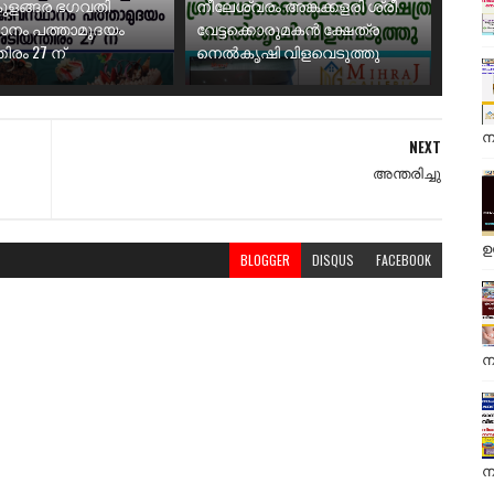
ുളങ്ങര ഭഗവതി
നീലേശ്വരം അങ്കക്കളരി ശ്രീ
ാനം പത്താമുദയം
വേട്ടക്കൊരുമകൻ ക്ഷേത്ര
ിരം 27 ന്
നെൽകൃഷി വിളവെടുത്തു
ന
NEXT
അന്തരിച്ചു
ഉ
BLOGGER
DISQUS
FACEBOOK
ന
ന