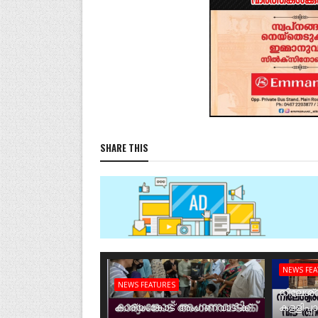
SHARE THIS
NEWS FE
NEWS FEATURES
നീലേശ്വ
കാര്യംങ്കോട് അംഗണവാടിക്ക്
കള്ളിപ്പ