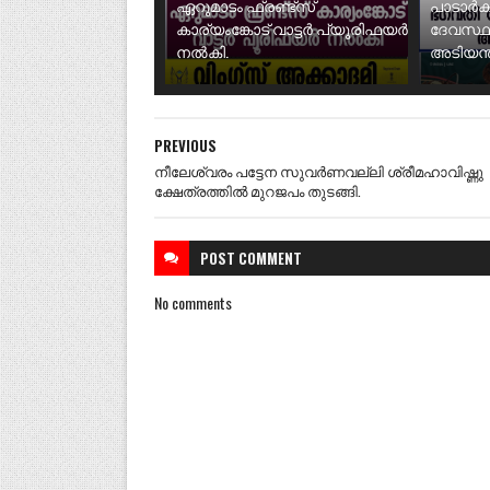
ഏറുമാടം ഫ്രണ്ട്സ്
പാടാർക
കാര്യംങ്കോട് വാട്ടർ പ്യൂരിഫയർ
ദേവസ്ഥ
നൽകി.
അടിയന്ത
PREVIOUS
നീലേശ്വരം പട്ടേന സുവർണവല്ലി ശ്രീമഹാവിഷ്ണു
ക്ഷേത്രത്തിൽ മുറജപം തുടങ്ങി.
POST
COMMENT
No comments