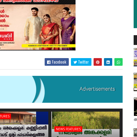
Facebook
Twitter
ATURES
അ
രം അങ്കക്കളരി
NEWS FEATURES
ാൽ വീട് തറവാട് ശ്രീ