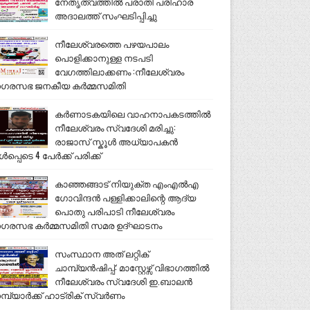
നേതൃത്വത്തിൽ പരാതി പരിഹാര
അദാലത്ത് സംഘടിപ്പിച്ചു
നീലേശ്വരത്തെ പഴയപാലം
പൊളിക്കാനുള്ള നടപടി
വേഗത്തിലാക്കണം :നീലേശ്വരം
ഗരസഭ ജനകീയ കർമ്മസമിതി
കർണാടകയിലെ വാഹനാപകടത്തിൽ
നീലേശ്വരം സ്വദേശി മരിച്ചു:
രാജാസ് സ്കൂൾ അധ്യാപകൻ
ൾപ്പെടെ 4 പേർക്ക് പരിക്ക്
കാഞ്ഞങ്ങാട് നിയുക്ത എംഎൽഎ
ഗോവിന്ദൻ പള്ളിക്കാലിന്റെ ആദ്യ
പൊതു പരിപാടി നീലേശ്വരം
ഗരസഭ കർമ്മസമിതി സമര ഉദ്ഘാടനം
സംസ്ഥാന അത് ലറ്റിക്
ചാമ്പ്യൻഷിപ്പ്: മാസ്റ്റേഴ്സ് വിഭാഗത്തിൽ
നീലേശ്വരം സ്വദേശി ഇ.ബാലൻ
മ്പ്യാർക്ക് ഹാട്രിക് സ്വർണം