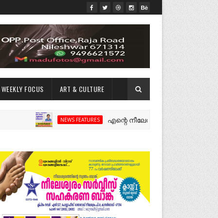
WEEKLY FOCUS
ART & CULTURE
എന്റെ നീലേശ്വരം:ഒരു റോഡ് പിളർത്തിയ 
NEWS FEATURES