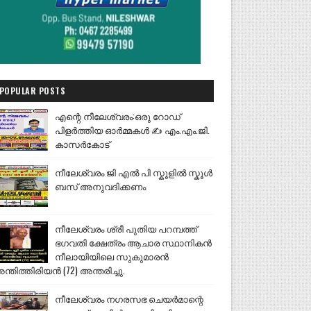
POPULAR POSTS
എന്റെ നീലേശ്വരം:ഒരു റോഡ്
പിളർത്തിയ ഓർമ്മകൾ ✍️ എം.എം.ജി.
കാസർകോട്
നീലേശ്വരം ജി എൽ പി സ്കൂളിൽ സ്കൂൾ
ബസ് അനുവദിക്കണം
നീലേശ്വരം ശ്രീ പുതിയ പറമ്പത്ത്
ഭഗവതി ക്ഷേത്രം ആചാര സ്ഥാനികൻ
നീലായിയിലെ സുകുമാരൻ
ന്തിത്തിരിയൻ (72) അന്തരിച്ചു.
നീലേശ്വരം നഗരസഭ ചെയർമാന്റെ