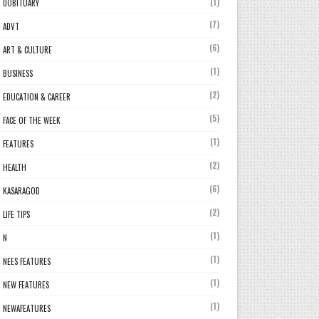
(1)
0OBITUARY
(7)
ADVT
(6)
ART & CULTURE
(1)
BUSINESS
(2)
EDUCATION & CAREER
(5)
FACE OF THE WEEK
(1)
FEATURES
(2)
HEALTH
(6)
KASARAGOD
(2)
LIFE TIPS
(1)
N
(1)
NEES FEATURES
(1)
NEW FEATURES
(1)
NEWAFEATURES