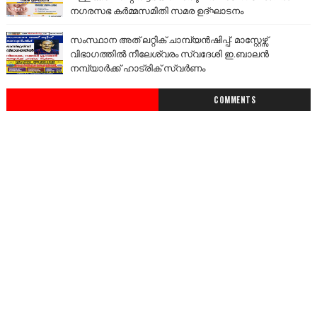
നഗരസഭ കർമ്മസമിതി സമര ഉദ്ഘാടനം
സംസ്ഥാന അത് ലറ്റിക് ചാമ്പ്യൻഷിപ്പ്: മാസ്റ്റേഴ്സ്
വിഭാഗത്തിൽ നീലേശ്വരം സ്വദേശി ഇ.ബാലൻ
നമ്പ്യാർക്ക് ഹാട്രിക് സ്വർണം
COMMENTS