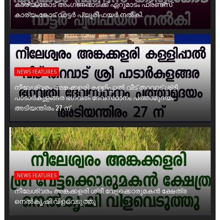
കാര്യംങ്കോട് അംഗണവാടിക്ക് ഏറുമാടം ഫ്രണ്ട്സ്
കാര്യംങ്കോട് വാട്ടർ പ്യൂരിഫയർ നൽകി.
NEWS FEATURES
നീലേശ്വരം അങ്കക്കളരി കള്ളിപ്പാൽ വീട് തറവാട് ശ്രീ
പാടാർകുളങ്ങര ഭഗവതി ദേവസ്ഥാനം പത്താമുദയം
അടിയന്തിരം 27 ന്
NEWS FEATURES
നീലേശ്വരം അങ്കക്കളരി ശ്രീ വേട്ടക്കൊരുമകൻ ക്ഷേത്ര
നെൽകൃഷി വിളവെടുത്തു