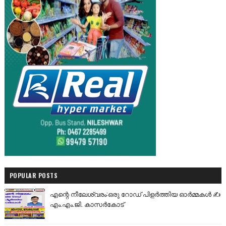
POPULAR POSTS
എന്റെ നീലേശ്വരം:ഒരു റോഡ് പിളർത്തിയ ഓർമ്മകൾ ✍️
എം.എം.ജി. കാസർകോട്