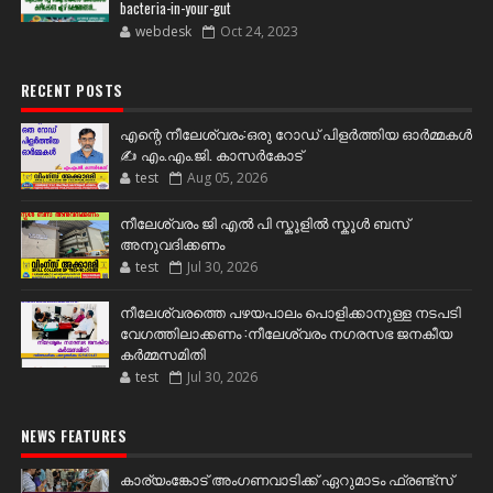
bacteria-in-your-gut
webdesk
Oct 24, 2023
RECENT POSTS
എന്റെ നീലേശ്വരം:ഒരു റോഡ് പിളർത്തിയ ഓർമ്മകൾ
✍️ എം.എം.ജി. കാസർകോട്
test
Aug 05, 2026
നീലേശ്വരം ജി എൽ പി സ്കൂളിൽ സ്കൂൾ ബസ്
അനുവദിക്കണം
test
Jul 30, 2026
നീലേശ്വരത്തെ പഴയപാലം പൊളിക്കാനുള്ള നടപടി
വേഗത്തിലാക്കണം :നീലേശ്വരം നഗരസഭ ജനകീയ
കർമ്മസമിതി
test
Jul 30, 2026
NEWS FEATURES
കാര്യംങ്കോട് അംഗണവാടിക്ക് ഏറുമാടം ഫ്രണ്ട്സ്