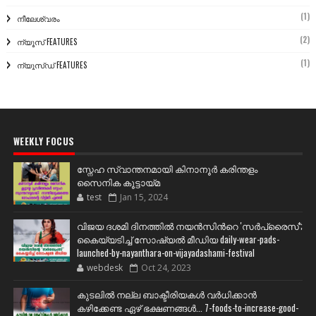
(1)
നീലേശ്വരം
(2)
ന്യൂസ് FEATURES
(1)
ന്യൂസ്ഡ് FEATURES
WEEKLY FOCUS
സ്നേഹ സ്വാന്തനമായി കിനാനൂർ കരിന്തളം
സൈനിക കൂട്ടായ്മ
test
Jan 15, 2024
വിജയ ദശമി ദിനത്തില്‍ നയന്‍സിന്‍റെ 'സര്‍പ്രൈസ്';
കൈയ്യടിച്ച് സോഷ്യല്‍ മീഡിയ daily-wear-pads-
launched-by-nayanthara-on-vijayadashami-festival
webdesk
Oct 24, 2023
കുടലിൽ നല്ല ബാക്ടീരിയകൾ വര്‍ധിക്കാന്‍
കഴിക്കേണ്ട ഏഴ് ഭക്ഷണങ്ങള്‍... 7-foods-to-increase-good-