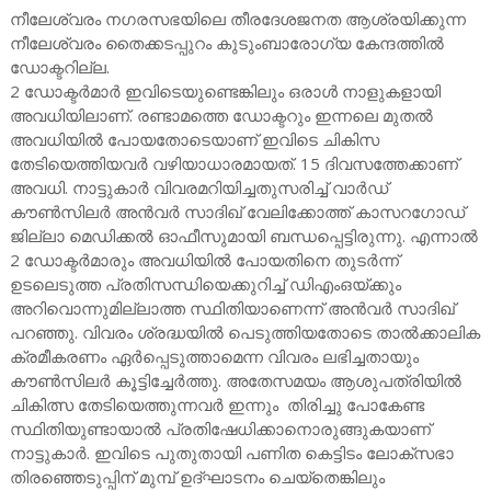
നീലേശ്വരം നഗരസഭയിലെ തീരദേശജനത ആശ്രയിക്കുന്ന
നീലേശ്വരം തൈക്കടപ്പുറം കുടുംബാരോഗ്യ കേന്ദത്തിൽ
ഡോക്ടറില്ല.
2 ഡോക്ടർമാർ ഇവിടെയുണ്ടെങ്കിലും ഒരാൾ നാളുകളായി
അവധിയിലാണ്. രണ്ടാമത്തെ ഡോക്ടറും ഇന്നലെ മുതൽ
അവധിയിൽ പോയതോടെയാണ് ഇവിടെ ചികിസ
തേടിയെത്തിയവർ വഴിയാധാരമായത്. 15 ദിവസത്തേക്കാണ്
അവധി. നാട്ടുകാർ വിവരമറിയിച്ചതുസരിച്ച് വാർഡ്
കൗൺസിലർ അൻവർ സാദിഖ് വേലിക്കോത്ത് കാസറഗോഡ്
ജില്ലാ മെഡിക്കൽ ഓഫീസുമായി ബന്ധപ്പെട്ടിരുന്നു. എന്നാൽ
2 ഡോക്ടർമാരും അവധിയിൽ പോയതിനെ തുടർന്ന്
ഉടലെടുത്ത പ്രതിസന്ധിയെക്കുറിച്ച് ഡിഎംഒയ്ക്കും
അറിവൊന്നുമില്ലാത്ത സ്ഥിതിയാണെന്ന് അൻവർ സാദിഖ്
പറഞ്ഞു. വിവരം ശ്രദ്ധയിൽ പെടുത്തിയതോടെ താൽക്കാലിക
ക്രമീകരണം ഏർപ്പെടുത്താമെന്ന വിവരം ലഭിച്ചതായും
കൗൺസിലർ കൂട്ടിച്ചേർത്തു. അതേസമയം ആശുപത്രിയിൽ
ചികിത്സ തേടിയെത്തുന്നവർ ഇന്നും തിരിച്ചു പോകേണ്ട
സ്ഥിതിയുണ്ടായാൽ പ്രതിഷേധിക്കാനൊരുങ്ങുകയാണ്
നാട്ടുകാർ. ഇവിടെ പുതുതായി പണിത കെട്ടിടം ലോക്സഭാ
തിരഞ്ഞെടുപ്പിന് മുമ്പ് ഉദ്ഘാടനം ചെയ്തെങ്കിലും