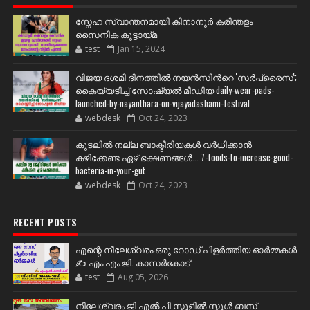
സ്നേഹ സ്വാന്തനമായി കിനാനൂർ കരിന്തളം
സൈനിക കൂട്ടായ്മ
test
Jan 15, 2024
വിജയ ദശമി ദിനത്തില്‍ നയന്‍സിന്‍റെ 'സര്‍പ്രൈസ്';
കൈയ്യടിച്ച് സോഷ്യല്‍ മീഡിയ daily-wear-pads-
launched-by-nayanthara-on-vijayadashami-festival
webdesk
Oct 24, 2023
കുടലിൽ നല്ല ബാക്ടീരിയകൾ വര്‍ധിക്കാന്‍
കഴിക്കേണ്ട ഏഴ് ഭക്ഷണങ്ങള്‍... 7-foods-to-increase-good-
bacteria-in-your-gut
webdesk
Oct 24, 2023
RECENT POSTS
എന്റെ നീലേശ്വരം:ഒരു റോഡ് പിളർത്തിയ ഓർമ്മകൾ
✍️ എം.എം.ജി. കാസർകോട്
test
Aug 05, 2026
നീലേശ്വരം ജി എൽ പി സ്കൂളിൽ സ്കൂൾ ബസ്