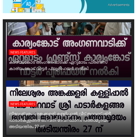
NEWS FEATURES
കാര്യംങ്കോട് അംഗണവാടിക്ക് ഏറുമാടം ഫ്രണ്ട്സ്
കാര്യംങ്കോട് വാട്ടർ പ്യൂരിഫയർ നൽകി.
NEWS FEATURES
നീലേശ്വരം അങ്കക്കളരി കള്ളിപ്പാൽ വീട് തറവാട് ശ്രീ
പാടാർകുളങ്ങര ഭഗവതി ദേവസ്ഥാനം പത്താമുദയം
അടിയന്തിരം 27 ന്