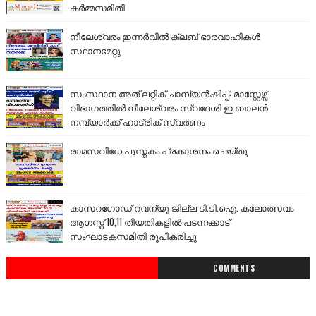
കർമ്മസമിതി
നീലേശ്വരം ഇന്നർവീൽ ക്ലബ് ഭാരവാഹികൾ
സ്ഥാനമേറ്റു
സംസ്ഥാന അത് ലറ്റിക് ചാമ്പ്യൻഷിപ്പ്: മാസ്റ്റേഴ്സ്
വിഭാഗത്തിൽ നീലേശ്വരം സ്വദേശി ഇ.ബാലൻ
നമ്പ്യാർക്ക് ഹാട്രിക് സ്വർണം
രാമസവിധേ പുസ്തകം പ്രകാശനം ചെയ്തു
കാസറഗോഡ് റവന്യൂ ജില്ല ടി.ടി.ഐ. കലോത്സവം
ആഗസ്റ്റ് 10,11 തീയതികളിൽ പടന്നക്കാട്:
സംഘാടകസമിതി രൂപീകരിച്ചു
COMMENTS