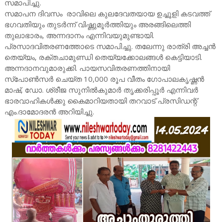
സമാപിച്ചു.
സമാപന ദിവസം രാവിലെ കുലദേവതയായ ഉച്ചൂളി കടവത്ത്
ഭഗവതിയും തുടർന്ന് വിഷ്ണുമൂർത്തിയും അരങ്ങിലെത്തി
തുലാഭാരം, അന്നദാനം എന്നിവയുമുണ്ടായി.
പ്രസാദവിതരണത്തോടെ സമാപിച്ചു. തലേന്നു രാത്രി അച്ചൻ
തെയ്യം, രക്തചാമുണ്ഡി തെയ്യക്കോലങ്ങൾ കെട്ടിയാടി.
അന്നദാനവുമാരുക്കി. പായസവിതരണത്തിനായി
സ്പോൺസർ ചെയ്ത 10,000 രൂപ വീതം ഗോപാലകൃഷ്ണൻ
മാഷ്, ഡോ. ശ്രീജ സുനിൽകുമാർ തൃക്കരിപ്പൂർ എന്നിവർ
ഭാരവാഹികൾക്കു കൈമാറിയതായി തറവാട് പ്രസിഡന്റ്
എം.ദാമോദരൻ അറിയിച്ചു.