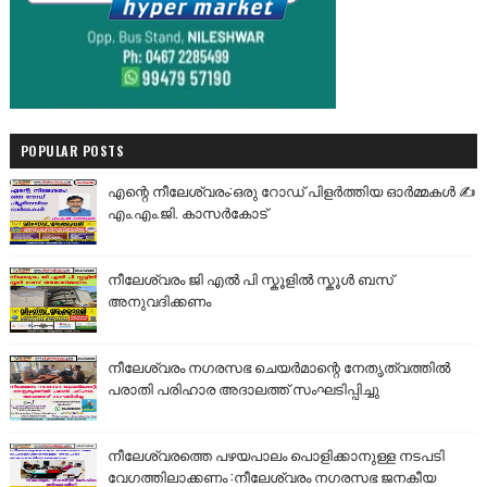
POPULAR POSTS
എന്റെ നീലേശ്വരം:ഒരു റോഡ് പിളർത്തിയ ഓർമ്മകൾ ✍️
എം.എം.ജി. കാസർകോട്
നീലേശ്വരം ജി എൽ പി സ്കൂളിൽ സ്കൂൾ ബസ്
അനുവദിക്കണം
നീലേശ്വരം നഗരസഭ ചെയർമാന്റെ നേതൃത്വത്തിൽ
പരാതി പരിഹാര അദാലത്ത് സംഘടിപ്പിച്ചു
നീലേശ്വരത്തെ പഴയപാലം പൊളിക്കാനുള്ള നടപടി
വേഗത്തിലാക്കണം :നീലേശ്വരം നഗരസഭ ജനകീയ