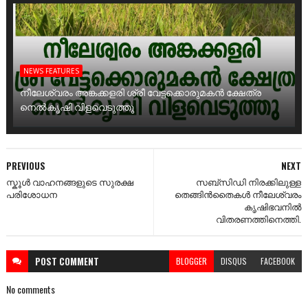
NEWS FEATURES
നീലേശ്വരം അങ്കക്കളരി ശ്രീ വേട്ടക്കൊരുമകൻ ക്ഷേത്ര
നെൽകൃഷി വിളവെടുത്തു
PREVIOUS
NEXT
സ്കൂൾ വാഹനങ്ങളുടെ സുരക്ഷ
സബ്സിഡി നിരക്കിലുള്ള
പരിശോധന
തെങ്ങിൻതൈകൾ നീലേശ്വരം
കൃഷിഭവനിൽ
വിതരണത്തിനെത്തി.
POST
COMMENT
BLOGGER
DISQUS
FACEBOOK
No comments