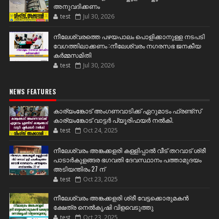
അനുവദിക്കണം
test
Jul 30, 2026
നീലേശ്വരത്തെ പഴയപാലം പൊളിക്കാനുള്ള നടപടി
വേഗത്തിലാക്കണം :നീലേശ്വരം നഗരസഭ ജനകീയ
കർമ്മസമിതി
test
Jul 30, 2026
NEWS FEATURES
കാര്യംങ്കോട് അംഗണവാടിക്ക് ഏറുമാടം ഫ്രണ്ട്സ്
കാര്യംങ്കോട് വാട്ടർ പ്യൂരിഫയർ നൽകി.
test
Oct 24, 2025
നീലേശ്വരം അങ്കക്കളരി കള്ളിപ്പാൽ വീട് തറവാട് ശ്രീ
പാടാർകുളങ്ങര ഭഗവതി ദേവസ്ഥാനം പത്താമുദയം
അടിയന്തിരം 27 ന്
test
Oct 23, 2025
നീലേശ്വരം അങ്കക്കളരി ശ്രീ വേട്ടക്കൊരുമകൻ
ക്ഷേത്ര നെൽകൃഷി വിളവെടുത്തു
test
Oct 23, 2025