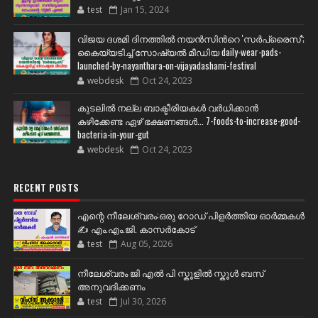
test
Jan 15, 2024
വിജയ ദശമി ദിനത്തില്‍ നയന്‍സിന്‍റെ 'സര്‍പ്രൈസ്';
കൈയ്യടിച്ച് സോഷ്യല്‍ മീഡിയ daily-wear-pads-
launched-by-nayanthara-on-vijayadashami-festival
webdesk
Oct 24, 2023
കുടലിൽ നല്ല ബാക്ടീരിയകൾ വര്‍ധിക്കാന്‍
കഴിക്കേണ്ട ഏഴ് ഭക്ഷണങ്ങള്‍... 7-foods-to-increase-good-
bacteria-in-your-gut
webdesk
Oct 24, 2023
RECENT POSTS
എന്റെ നീലേശ്വരം:ഒരു റോഡ് പിളർത്തിയ ഓർമ്മകൾ
✍️ എം.എം.ജി. കാസർകോട്
test
Aug 05, 2026
നീലേശ്വരം ജി എൽ പി സ്കൂളിൽ സ്കൂൾ ബസ്
അനുവദിക്കണം
test
Jul 30, 2026