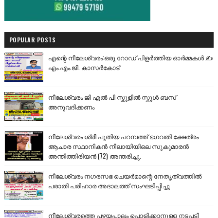
POPULAR POSTS
എന്റെ നീലേശ്വരം:ഒരു റോഡ് പിളർത്തിയ ഓർമ്മകൾ ✍️
എം.എം.ജി. കാസർകോട്
നീലേശ്വരം ജി എൽ പി സ്കൂളിൽ സ്കൂൾ ബസ്
അനുവദിക്കണം
നീലേശ്വരം ശ്രീ പുതിയ പറമ്പത്ത് ഭഗവതി ക്ഷേത്രം
ആചാര സ്ഥാനികൻ നീലായിയിലെ സുകുമാരൻ
അന്തിത്തിരിയൻ (72) അന്തരിച്ചു.
നീലേശ്വരം നഗരസഭ ചെയർമാന്റെ നേതൃത്വത്തിൽ
പരാതി പരിഹാര അദാലത്ത് സംഘടിപ്പിച്ചു
നീലേശ്വരത്തെ പഴയപാലം പൊളിക്കാനുള്ള നടപടി