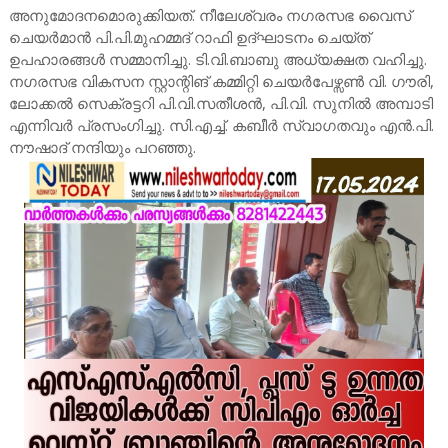
അനുമോദനമൊരുക്കിയത്. നീലേശ്വരം നഗരസഭ വൈസ്
ചെയർമാൻ പി.പി.മുഹമ്മദ് റാഫി ഉദ്ഘാടനം ചെയ്ത്
ഉപഹാരങ്ങൾ സമ്മാനിച്ചു. ടി.വി.ബാബു അധ്യക്ഷത വഹിച്ചു.
നഗരസഭ വികസന സ്റ്റാന്റിങ് കമ്മിറ്റി ചെയർപേഴ്സൺ വി. ഗൗരി,
ലോക്കൽ സെക്രട്ടറി പി.വി.സതീശൻ, പി.വി. സുനിൽ അമ്പാടി
എന്നിവർ പ്രസംഗിച്ചു. സി.എച്ച്. കബീർ സ്വാഗതവും എൻ.പി.
നൗഷാദ് നന്ദിയും പറഞ്ഞു.