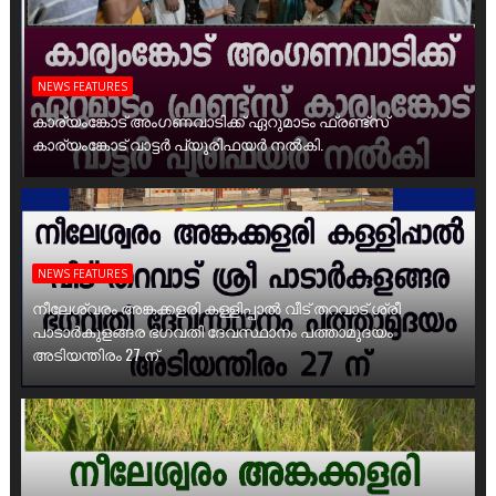
NEWS FEATURES
കാര്യംങ്കോട് അംഗണവാടിക്ക് ഏറുമാടം ഫ്രണ്ട്സ്
കാര്യംങ്കോട് വാട്ടർ പ്യൂരിഫയർ നൽകി.
NEWS FEATURES
നീലേശ്വരം അങ്കക്കളരി കള്ളിപ്പാൽ വീട് തറവാട് ശ്രീ
പാടാർകുളങ്ങര ഭഗവതി ദേവസ്ഥാനം പത്താമുദയം
അടിയന്തിരം 27 ന്