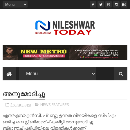
അനുമോദിച്ചു
2 years ago
NEWS FEATURES
എസ്എസ്എൽസി, പ്ലസ്ടു ഉന്നത വിജയികളെ സിപിഎം
ഓർച്ച വെസ്റ്റ് ബ്രാഞ്ച് കമ്മിറ്റി അനുമോദിച്ചു.
ബ്രാഞ്ച് പരിധിയിലെ വിജയികൾക്കാണ്