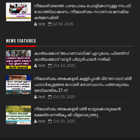
നീലേശ്വരത്തെ പഴയപാലം പൊളിക്കാനുള്ള നടപടി
വേഗത്തിലാക്കണം :നീലേശ്വരം നഗരസഭ ജനകീയ
കർമ്മസമിതി
test
Jul 30, 2026
NEWS FEATURES
കാര്യംങ്കോട് അംഗണവാടിക്ക് ഏറുമാടം ഫ്രണ്ട്സ്
കാര്യംങ്കോട് വാട്ടർ പ്യൂരിഫയർ നൽകി.
test
Oct 24, 2025
നീലേശ്വരം അങ്കക്കളരി കള്ളിപ്പാൽ വീട് തറവാട് ശ്രീ
പാടാർകുളങ്ങര ഭഗവതി ദേവസ്ഥാനം പത്താമുദയം
അടിയന്തിരം 27 ന്
test
Oct 23, 2025
നീലേശ്വരം അങ്കക്കളരി ശ്രീ വേട്ടക്കൊരുമകൻ
ക്ഷേത്ര നെൽകൃഷി വിളവെടുത്തു
test
Oct 23, 2025