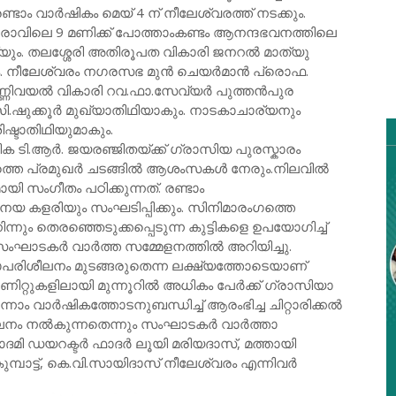
ം വാർഷികം മെയ് 4 ന് നീലേശ്വരത്ത് നടക്കും.
രാവിലെ 9 മണിക്ക് പോത്താംകണ്ടം ആനന്ദഭവനത്തിലെ
്യും. തലശ്ശേരി അതിരൂപത വികാരി ജനറൽ മാത്യു
കും. നീലേശ്വരം നഗരസഭ മുൻ ചെയർമാൻ പ്രൊഫ.
ണ്ണിവയൽ വികാരി റവ.ഫാ.സേവ്യർ പുത്തൻപുര
ഷുക്കൂർ മുഖ്യാതിഥിയാകും. നാടകാചാര്യനും
ിഷ്ടാതിഥിയുമാകും.
.ആർ. ജയരഞ്ജിതയ്ക്ക്‌ ഗ്രാസിയ പുരസ്കാരം
ംഗത്തെ പ്രമുഖർ ചടങ്ങിൽ ആശംസകൾ നേരും.നിലവിൽ
ി സംഗീതം പഠിക്കുന്നത്. രണ്ടാം
 കളരിയും സംഘടിപ്പിക്കും. സിനിമാരംഗത്തെ
ിന്നും തെരഞ്ഞെടുക്കപ്പെടുന്ന കുട്ടികളെ ഉപയോഗിച്ച്
്ന് സംഘാടകർ വാർത്ത സമ്മേളനത്തിൽ അറിയിച്ചു.
ാപരിശീലനം മുടങ്ങരുതെന്ന ലക്ഷ്യത്തോടെയാണ്
ൂണിറ്റുകളിലായി മുന്നൂറിൽ അധികം പേർക്ക് ഗ്രാസിയാ
ന്നാം വാർഷികത്തോടനുബന്ധിച്ച് ആരംഭിച്ച ചിറ്റാരിക്കൽ
ശീലനം നൽകുന്നതെന്നും സംഘാടകർ വാർത്താ
ാദമി ഡയറക്ടർ ഫാദർ ലൂയി മരിയദാസ്, മത്തായി
്പാട്ട്, കെ.വി.സായിദാസ് നീലേശ്വരം എന്നിവർ