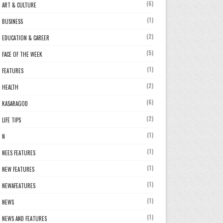
(6)
ART & CULTURE
(1)
BUSINESS
(2)
EDUCATION & CAREER
(5)
FACE OF THE WEEK
(1)
FEATURES
(2)
HEALTH
(6)
KASARAGOD
(2)
LIFE TIPS
(1)
N
(1)
NEES FEATURES
(1)
NEW FEATURES
(1)
NEWAFEATURES
(1)
NEWS
(1)
NEWS AND FEATURES