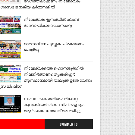
വേഗത്തിലാക്കണം :നീലേശ്വരം
ഗരസഭ ജനകീയ കർമ്മസമിതി
നീലേശ്വരം ഇന്നർവീൽ ക്ലബ്
ഭാരവാഹികൾ സ്ഥാനമേറ്റു
രാമസവിധേ പുസ്തകം പ്രകാശനം
ചെയ്തു
നീലേശ്വരത്തെ ഹൊസ്ദുർഗിൽ
നിലനിർത്തണം; തൃക്കരിപ്പൂർ
ആസ്ഥാനമായി താലൂക്ക് ഉടൻ വേണം:
ുസ് ലിം ലീഗ്
വാഹനാപകടത്തിൽ പരിക്കേറ്റ
കുറുഞ്ചേരിയിലെ സിപിഐ എം
ആദ്യകാല നേതാവ് അന്തരിച്ചു.
COMMENTS