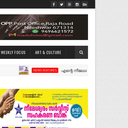
WEEKLY FOCUS
ART & CULTURE
എന്റെ നീലേശ്വരം:ഒരു റോഡ് പിളർത്തിയ ഓ
NEWS FEATURES