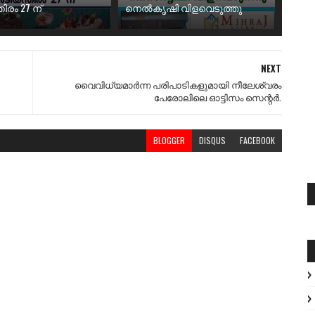
ിരം 27 ന്
നെൽകൃഷി വിളവെടുത്തു
NEXT
വൈവിധ്യമാർന്ന പരിപാടികളുമായി നീലേശ്വരം
പേരോലിലെ ഓട്ടിസം സെന്റർ.
BLOGGER
DISQUS
FACEBOOK