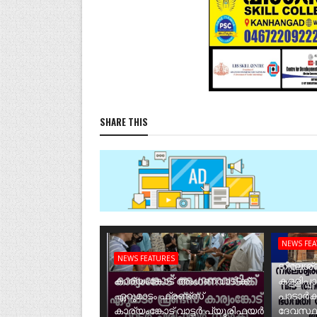
SHARE THIS
NEWS FE
NEWS FEATURES
നീലേശ്വ
കാര്യംങ്കോട് അംഗണവാടിക്ക്
കള്ളിപ്പ
ഏറുമാടം ഫ്രണ്ട്സ്
പാടാർക
കാര്യംങ്കോട് വാട്ടർ പ്യൂരിഫയർ
ദേവസ്ഥ