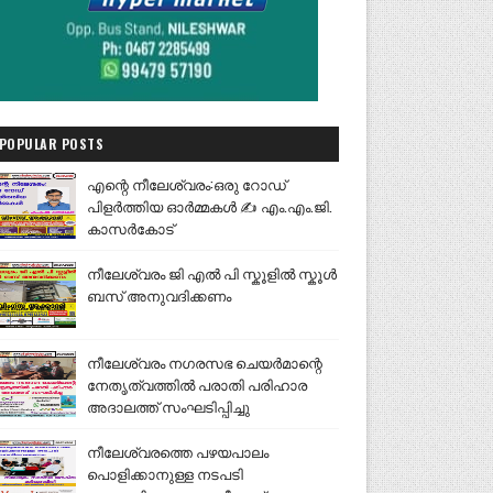
POPULAR POSTS
എന്റെ നീലേശ്വരം:ഒരു റോഡ്
പിളർത്തിയ ഓർമ്മകൾ ✍️ എം.എം.ജി.
കാസർകോട്
നീലേശ്വരം ജി എൽ പി സ്കൂളിൽ സ്കൂൾ
ബസ് അനുവദിക്കണം
നീലേശ്വരം നഗരസഭ ചെയർമാന്റെ
നേതൃത്വത്തിൽ പരാതി പരിഹാര
അദാലത്ത് സംഘടിപ്പിച്ചു
നീലേശ്വരത്തെ പഴയപാലം
പൊളിക്കാനുള്ള നടപടി