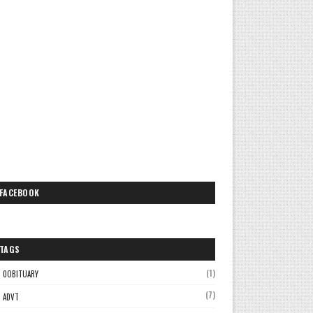
FACEBOOK
TAGS
(1)
0OBITUARY
(7)
ADVT