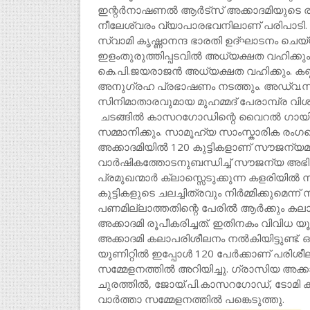
ഇന്റർനാഷണൽ ആർട്സ് അക്കാദമിയുടെ രണ്ടാ
നീലേശ്വരം വ്യാപാരഭവനിലാണ് പരിപാടി. 
സ്വാമി കൃഷ്ണാനന്ദ ഭാരതി ഉദ്ഘാടനം ചെയ
ഇളംതുരുത്തിപ്പടവിൽ അധ്യക്ഷത വഹിക്
കെ.പി.ജയരാജൻ അധ്യക്ഷത വഹിക്കും. ക
അനുഗ്രഹ പ്രഭാഷണം നടത്തും. അഡ്വ.സി.
സിനിമാതാരവുമായ മുഹമ്മദ് പേരാമ്പ്ര വിശ
ചടങ്ങിൽ കാസറഗോഡിന്റെ വൈറൽ ഗായിക ടി
സമ്മാനിക്കും. സാമൂഹ്യ സാംസ്കാരിക ര
അക്കാദമിയിൽ 120 കുട്ടികളാണ് സൗജന്യമായ
വാർഷികത്തോടനുബന്ധിച്ച് സൗജന്യ അഭിനയ
പ്രമുഖന്മാർ ക്ലാസ്സെടുക്കുന്ന കളരിയിൽ ന
കുട്ടികളുടെ ചലച്ചിത്രവും നിർമ്മിക്കുമെന
പണമില്ലാത്തതിന്റെ പേരിൽ ആർക്കും കല
അക്കാദമി രൂപീകരിച്ചത്. ഇതിനകം വിവിധ യ
അക്കാദമി കലാപരിശീലനം നൽകിയിട്ടുണ്ട്. ഒ
യൂണിറ്റിൽ ഇപ്പോൾ 120 പേർക്കാണ് പരി
സമ്മേളനത്തിൽ അറിയിച്ചു. ഗ്രാസിയ അക്ക
ചുരത്തിൽ, ജോയ്.പി.കാസറഗോഡ്, ടോമി കുമ
വാർത്താ സമ്മേളനത്തിൽ പങ്കെടുത്തു.