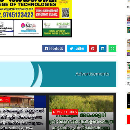
ന
Facebook
Twitter
മ
ATURES
രം അങ്കക്കളരി
NEWS FEATURES
ാൽ വീട് തറവാട് ശ്രീ
ുളങ്ങര ഭഗവതി
നീലേശ്വരം അങ്കക്കളരി ശ്രീ
ാനം പത്താമുദയം
വേട്ടക്കൊരുമകൻ ക്ഷേത്ര