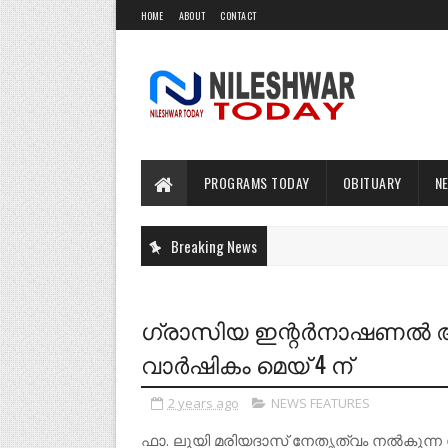
HOME
ABOUT
CONTACT
PROGRAMS TODAY
OBITUARY
N
Breaking News
ഗ്രാസിയ ഇന്റർനാഷണൽ ആർ
വാർഷികം മെയ് 4 ന്
2 years ago
NEWS FEATURES
ഫാ. ലൂയി മരിയദാസ് നേതൃത്വം നൽകുന്ന 