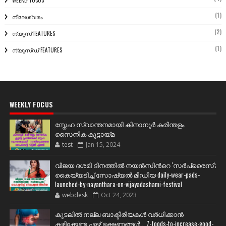
WEEKLY FOCUS
(1)
നീലേശ്വരം
(2)
ന്യൂസ് FEATURES
(1)
ന്യൂസ്ഡ് FEATURES
WEEKLY FOCUS
സ്നേഹ സ്വാന്തനമായി കിനാനൂർ കരിന്തളം
സൈനിക കൂട്ടായ്മ
test
Jan 15, 2024
വിജയ ദശമി ദിനത്തില്‍ നയന്‍സിന്‍റെ 'സര്‍പ്രൈസ്';
കൈയ്യടിച്ച് സോഷ്യല്‍ മീഡിയ daily-wear-pads-
launched-by-nayanthara-on-vijayadashami-festival
webdesk
Oct 24, 2023
കുടലിൽ നല്ല ബാക്ടീരിയകൾ വര്‍ധിക്കാന്‍
കഴിക്കേണ്ട ഏഴ് ഭക്ഷണങ്ങള്‍... 7-foods-to-increase-good-