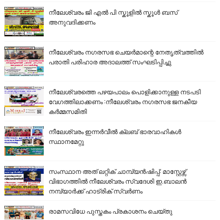
നീലേശ്വരം ജി എൽ പി സ്കൂളിൽ സ്കൂൾ ബസ്
അനുവദിക്കണം
നീലേശ്വരം നഗരസഭ ചെയർമാന്റെ നേതൃത്വത്തിൽ
പരാതി പരിഹാര അദാലത്ത് സംഘടിപ്പിച്ചു
നീലേശ്വരത്തെ പഴയപാലം പൊളിക്കാനുള്ള നടപടി
വേഗത്തിലാക്കണം :നീലേശ്വരം നഗരസഭ ജനകീയ
കർമ്മസമിതി
നീലേശ്വരം ഇന്നർവീൽ ക്ലബ് ഭാരവാഹികൾ
സ്ഥാനമേറ്റു
സംസ്ഥാന അത് ലറ്റിക് ചാമ്പ്യൻഷിപ്പ്: മാസ്റ്റേഴ്സ്
വിഭാഗത്തിൽ നീലേശ്വരം സ്വദേശി ഇ.ബാലൻ
നമ്പ്യാർക്ക് ഹാട്രിക് സ്വർണം
രാമസവിധേ പുസ്തകം പ്രകാശനം ചെയ്തു