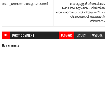
അനുമോദന സമ്മേളനം നടത്തി
വോട്ടെണ്ണൽ നീലേശ്വരം
പോലീസ് സ്റ്റേഷൻ പരിധിയിൽ
സമാധാനപരമായി വിജയാഹ്ലാദ
പ്രകടനങ്ങൾ നടത്താൻ
തീരുമാനം
POST
COMMENT
BLOGGER
DISQUS
FACEBOOK
No comments