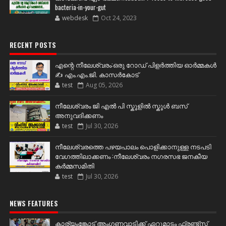
bacteria-in-your-gut
webdesk
Oct 24, 2023
RECENT POSTS
എന്റെ നീലേശ്വരം:ഒരു റോഡ് പിളർത്തിയ ഓർമ്മകൾ
✍️ എം.എം.ജി. കാസർകോട്
test
Aug 05, 2026
നീലേശ്വരം ജി എൽ പി സ്കൂളിൽ സ്കൂൾ ബസ്
അനുവദിക്കണം
test
Jul 30, 2026
നീലേശ്വരത്തെ പഴയപാലം പൊളിക്കാനുള്ള നടപടി
വേഗത്തിലാക്കണം :നീലേശ്വരം നഗരസഭ ജനകീയ
കർമ്മസമിതി
test
Jul 30, 2026
NEWS FEATURES
കാര്യംങ്കോട് അംഗണവാടിക്ക് ഏറുമാടം ഫ്രണ്ട്സ്