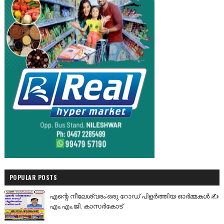
POPULAR POSTS
എന്റെ നീലേശ്വരം:ഒരു റോഡ് പിളർത്തിയ ഓർമ്മകൾ ✍️
എം.എം.ജി. കാസർകോട്