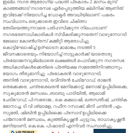
ഇല്ല. നഗര ആരോഗ്യ പദ്ധതി പ്രകാരം 2 മാസം മുമ്പ്
കാഞ്ഞങ്ങാട് നഗരസഭ ഏർപ്പെടുത്തിയ ക്ലിനിക് ആണിത്.
ഇവിടേക്ക് നിയോഗിച്ച ഡോക്ടർ അവധിയിലാണ്. പകരം
സംവിധാനം ഒരുക്കാതെ ഇവിടെ ചികിത്സ
തേടിയെത്തുന്നവരെ പരിഹസിക്കുന്ന നിലപാടാണ്
നഗരഭരണാധികാരികൾ സ്വീകരിക്കുന്നതെന് വാഴുന്നോറടി
മേഖലാ കോൺഗ്രസ് കമ്മിറ്റി ആരോപിച്ചു.
കൊട്ടിഘോഷിച്ച് ഉദ്ഘാടന മാമാങ്കം നടത്തി 5
ജീവനക്കാരെയും നിയോഗിച്ച് നാട്ടുകാർക്ക് യാതൊരു
പ്രയോജനവുമില്ലാതെ ലക്ഷങ്ങൾ പൊടിക്കുന്ന നഗരസഭ
അധികാരികൾക്കെതിരെ പ്രത്യക്ഷ സമരത്തിനിറങ്ങാനും
യോഗം തീരുമാനിച്ചു. പ്രഭാകരൻ വാഴുന്നോറടി,
അനിൽ വാഴുന്നോറടി, രവീന്ദ്രൻ ചേടിറോഡ്, രാജൻ
തെക്കേക്കര, ചന്ദ്രശേഖരൻ മേനിക്കോട്ട്, മനോജ്‌ ഉപ്പിലിക്കൈ,
സുകുമാരൻ മണ്ഡലം ,ബാബു പാടിയിൽ, ആലാമി
ചേടിറോഡ്, പി.സരോജ , കെ കമലാഷി, ലതസതീഷ്, ചന്ദ്രിക
മോനാച്ച, ടി വി ശ്യാമള, റഫീന റസാക്ക്, മിനി ചന്ദ്രൻ ,എം
സുമതി, ഷിബിൻ ഉപ്പിലിക്കൈ പ്രസാദ് ഉപ്പിലിക്കൈ
പദ്മനാഭൻ മണ്ഡലം, കുഞ്ഞികൃഷ്ണൻ ചുട്ടുവം, രാധാകൃഷ്ണൻ
മണിയാണി, കെ.കെ. പിഷാരടി എന്നിവർ സംസാരിച്ചു,