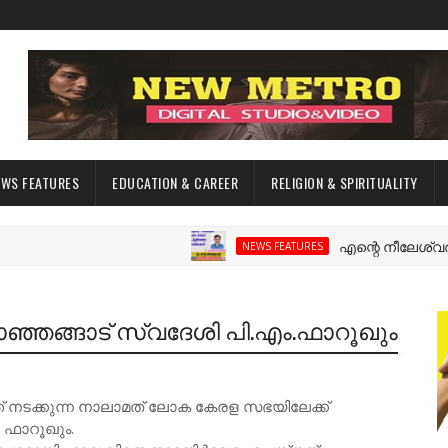
EWS FEATURES
EDUCATION & CAREER
RELIGION & SPIRITUALITY
എന്റെ നീലേശ്വരം:ഒരു 
NEWS FEATURES
്ഞങ്ങാട് സ്വദേശി പി.എം.ഫാറൂഖും
 നടക്കുന്ന നാലാമത് ലോക കേരള സഭയിലേക്ക്
 ഫാറൂഖും.