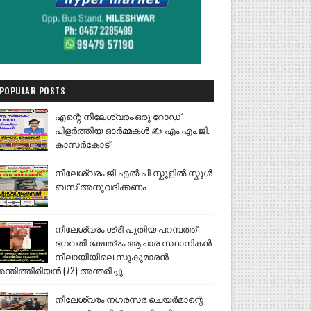
POPULAR POSTS
എന്റെ നീലേശ്വരം:ഒരു റോഡ്
പിളർത്തിയ ഓർമ്മകൾ ✍️ എം.എം.ജി.
കാസർകോട്
നീലേശ്വരം ജി എൽ പി സ്കൂളിൽ സ്കൂൾ
ബസ് അനുവദിക്കണം
നീലേശ്വരം ശ്രീ പുതിയ പറമ്പത്ത്
ഭഗവതി ക്ഷേത്രം ആചാര സ്ഥാനികൻ
നീലായിയിലെ സുകുമാരൻ
ന്തിത്തിരിയൻ (72) അന്തരിച്ചു.
നീലേശ്വരം നഗരസഭ ചെയർമാന്റെ