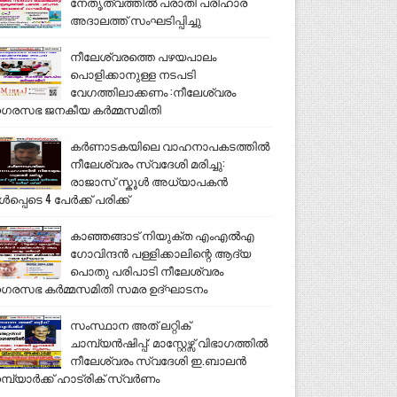
നേതൃത്വത്തിൽ പരാതി പരിഹാര
അദാലത്ത് സംഘടിപ്പിച്ചു
നീലേശ്വരത്തെ പഴയപാലം
പൊളിക്കാനുള്ള നടപടി
വേഗത്തിലാക്കണം :നീലേശ്വരം
ഗരസഭ ജനകീയ കർമ്മസമിതി
കർണാടകയിലെ വാഹനാപകടത്തിൽ
നീലേശ്വരം സ്വദേശി മരിച്ചു:
രാജാസ് സ്കൂൾ അധ്യാപകൻ
ൾപ്പെടെ 4 പേർക്ക് പരിക്ക്
കാഞ്ഞങ്ങാട് നിയുക്ത എംഎൽഎ
ഗോവിന്ദൻ പള്ളിക്കാലിന്റെ ആദ്യ
പൊതു പരിപാടി നീലേശ്വരം
ഗരസഭ കർമ്മസമിതി സമര ഉദ്ഘാടനം
സംസ്ഥാന അത് ലറ്റിക്
ചാമ്പ്യൻഷിപ്പ്: മാസ്റ്റേഴ്സ് വിഭാഗത്തിൽ
നീലേശ്വരം സ്വദേശി ഇ.ബാലൻ
മ്പ്യാർക്ക് ഹാട്രിക് സ്വർണം