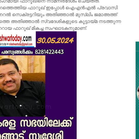
ഗമായി ഫാറൂഖിനെ നാമനിർദേശം ചെയ്തത്.
ത്തെത്തിയ ഫാറൂഖ് ഇപ്പോൾ ഐഎൻഎൽ പ്രവാസി
ൽ സെക്രട്ടറിയും അതിഞ്ഞാൽ മുസ്ലിം ജമാഅത്ത്
കത്തെ അതിഞ്ഞാൽ സ്വദേശികളുടെ കൂട്ടായ്മ നടത്തുന്ന
നറായ ഫാറൂഖ് മികച്ച സംഘാടകനുമാണ്.