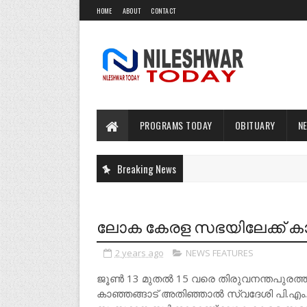
HOME
ABOUT
CONTACT
PROGRAMS TODAY
OBITUARY
N
Breaking News
ലോക കേരള സഭയിലേക്ക് കാഞ
2 years ago
NEWS FEATURES
ജൂൺ 13 മുതൽ 15 വരെ തിരുവനന്തപുരത്ത്
കാഞ്ഞങ്ങാട് അതിഞ്ഞാൽ സ്വദേശി പി.എം.