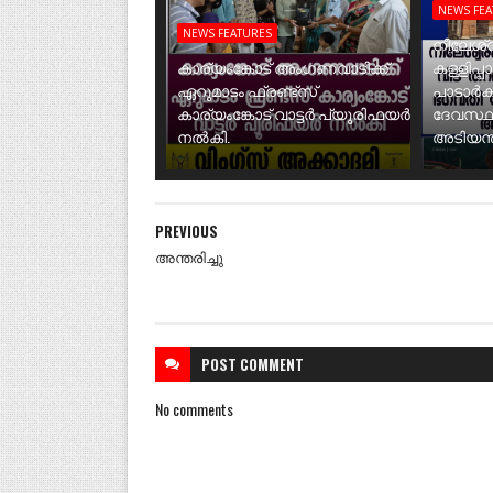
NEWS FE
NEWS FEATURES
നീലേശ്വ
കാര്യംങ്കോട് അംഗണവാടിക്ക്
കള്ളിപ്പ
ഏറുമാടം ഫ്രണ്ട്സ്
പാടാർക
കാര്യംങ്കോട് വാട്ടർ പ്യൂരിഫയർ
ദേവസ്ഥ
നൽകി.
അടിയന്ത
PREVIOUS
അന്തരിച്ചു
POST
COMMENT
No comments