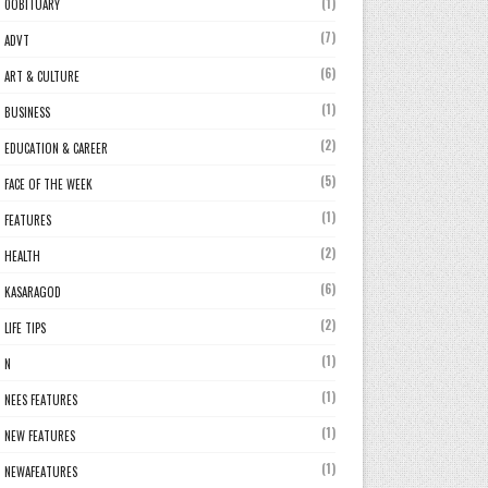
(1)
0OBITUARY
(7)
ADVT
(6)
ART & CULTURE
(1)
BUSINESS
(2)
EDUCATION & CAREER
(5)
FACE OF THE WEEK
(1)
FEATURES
(2)
HEALTH
(6)
KASARAGOD
(2)
LIFE TIPS
(1)
N
(1)
NEES FEATURES
(1)
NEW FEATURES
(1)
NEWAFEATURES