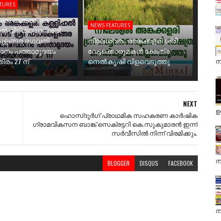
ATURES
രം അങ്കക്കളരി
NEWS FEATURES
ാൽ വീട് തറവാട് ശ്രീ
ുളങ്ങര ഭഗവതി
നീലേശ്വരം അങ്കക്കളരി ശ്രീ
ാനം പത്താമുദയം
വേട്ടക്കൊരുമകൻ ക്ഷേത്ര
ന
ിരം 27 ന്
നെൽകൃഷി വിളവെടുത്തു
NEXT
ഉ
ഹൊസ്ദുർഗ് പ്രാഥമിക സഹകരണ കാർഷിക
ഗ്രാമവികസന ബാങ്ക് സെക്രട്ടറി കെ.സുകുമാരൻ ഇന്ന്
സർവീസിൽ നിന്ന് വിരമിക്കും.
ന
BLOGGER
DISQUS
FACEBOOK
ന