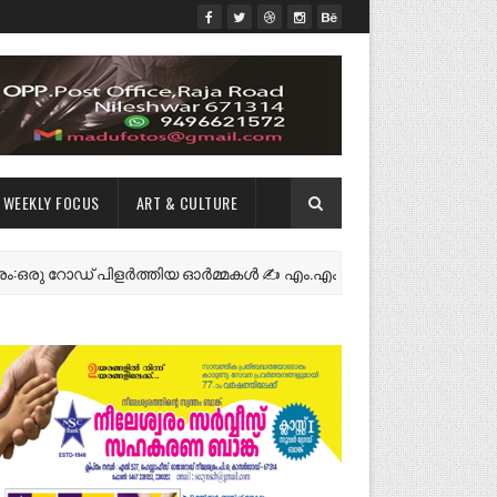
WEEKLY FOCUS
ART & CULTURE
റോഡ് പിളർത്തിയ ഓർമ്മകൾ ✍️ എം.എം.ജി. കാസർകോട്
NE