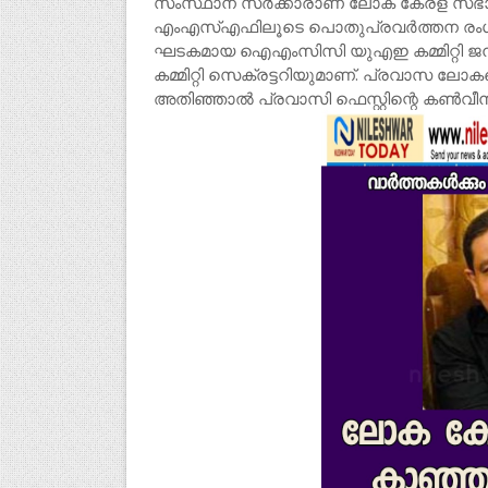
സംസ്ഥാന സർക്കാരാണ് ലോക കേരള സഭാം
എംഎസ്എഫിലൂടെ പൊതുപ്രവർത്തന രംഗ
ഘടകമായ ഐഎംസിസി യുഎഇ കമ്മിറ്റി ജനറ
കമ്മിറ്റി സെക്രട്ടറിയുമാണ്. പ്രവാസ ലോ
അതിഞ്ഞാൽ പ്രവാസി ഫെസ്റ്റിന്റെ കൺവീ