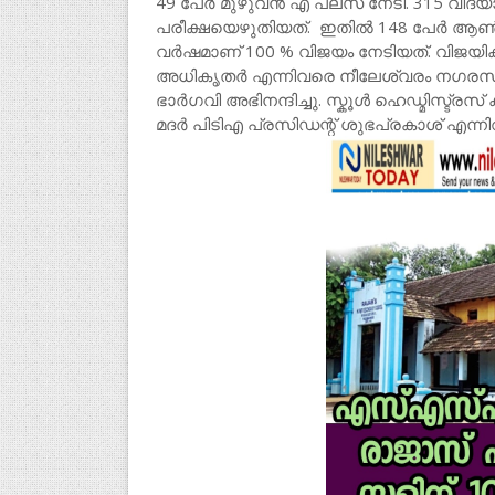
49 പേർ മുഴുവൻ എ പ്ലസ് നേടി. 315 വി
പരീക്ഷയെഴുതിയത്. ഇതിൽ 148 പേർ ആൺകു
വർഷമാണ് 100 % വിജയം നേടിയത്. വിജയി
അധികൃതർ എന്നിവരെ നീലേശ്വരം നഗരസഭ വിദ്
ഭാർഗവി അഭിനന്ദിച്ചു. സ്കൂൾ ഹെഡ്മിസ്ട്ര
മദർ പിടിഎ പ്രസിഡന്റ് ശുഭപ്രകാശ് എന്നിവ