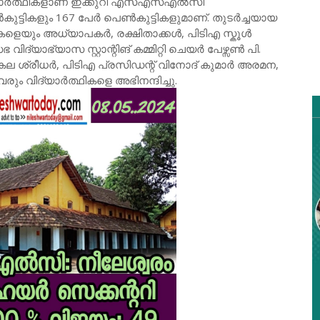
ദ്യാർത്ഥികളാണ് ഇക്കുറി എസ്എസ്എൽസി
ട്ടികളും 167 പേർ പെൺകുട്ടികളുമാണ്. തുടർച്ചയായ
കളെയും അധ്യാപകർ, രക്ഷിതാക്കൾ, പിടിഎ സ്കൂൾ
യാഭ്യാസ സ്റ്റാന്റിങ് കമ്മിറ്റി ചെയർ പേഴ്സൺ പി.
സ് കല ശ്രീധർ, പിടിഎ പ്രസിഡന്റ് വിനോദ് കുമാർ അരമന,
രും വിദ്യാർത്ഥികളെ അഭിനന്ദിച്ചു.