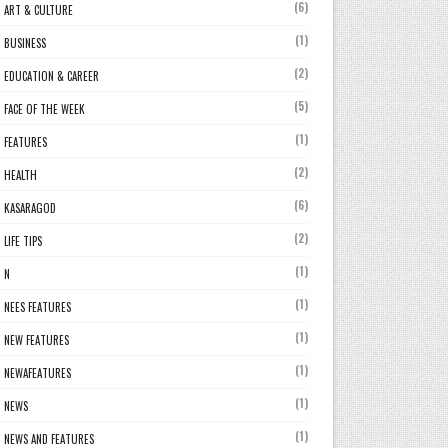
(6)
ART & CULTURE
(1)
BUSINESS
(2)
EDUCATION & CAREER
(5)
FACE OF THE WEEK
(1)
FEATURES
(2)
HEALTH
(6)
KASARAGOD
(2)
LIFE TIPS
(1)
N
(1)
NEES FEATURES
(1)
NEW FEATURES
(1)
NEWAFEATURES
(1)
NEWS
(1)
NEWS AND FEATURES