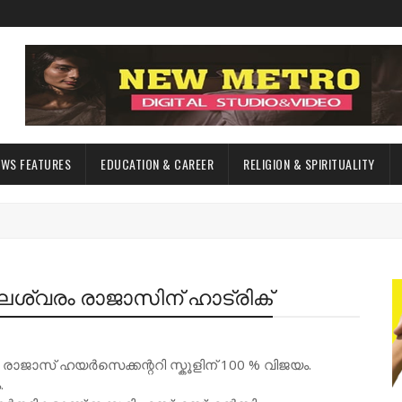
EWS FEATURES
EDUCATION & CAREER
RELIGION & SPIRITUALITY
്വരം രാജാസിന് ഹാട്രിക്
ാസ് ഹയർസെക്കന്ററി സ്കൂളിന് 100 % വിജയം.
.