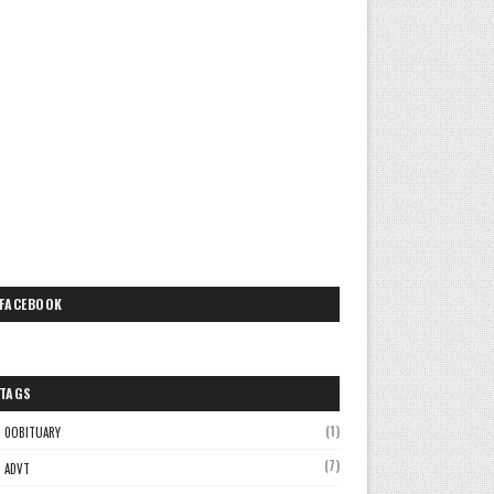
FACEBOOK
TAGS
(1)
0OBITUARY
(7)
ADVT