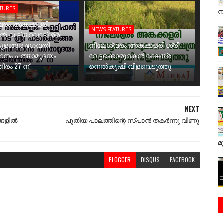
ATURES
ന
രം അങ്കക്കളരി
NEWS FEATURES
ാൽ വീട് തറവാട് ശ്രീ
ുളങ്ങര ഭഗവതി
നീലേശ്വരം അങ്കക്കളരി ശ്രീ
ാനം പത്താമുദയം
വേട്ടക്കൊരുമകൻ ക്ഷേത്ര
ിരം 27 ന്
നെൽകൃഷി വിളവെടുത്തു
NEXT
്ങളിൽ
പുതിയ പാലത്തിന്റെ സ്പാൻ തകർന്നു വീണു
മ
BLOGGER
DISQUS
FACEBOOK