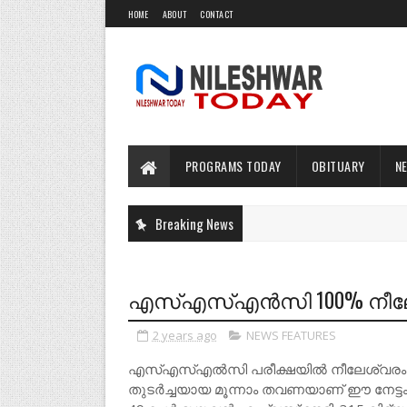
HOME
ABOUT
CONTACT
PROGRAMS TODAY
OBITUARY
N
Breaking News
എസ്എസ്എൻസി 100% നീലേശ
2 years ago
NEWS FEATURES
എസ്എസ്എൽസി പരീക്ഷയിൽ നീലേശ്വരം രാജ
തുടർച്ചയായ മൂന്നാം തവണയാണ് ഈ നേട്ടം