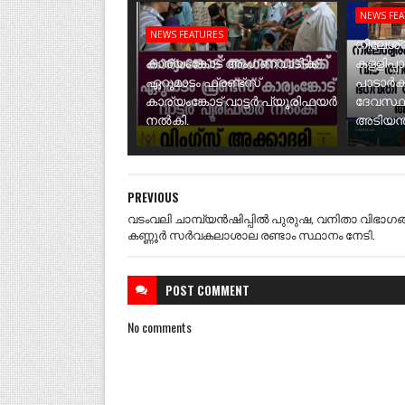
NEWS FE
NEWS FEATURES
നീലേശ്വ
കാര്യംങ്കോട് അംഗണവാടിക്ക്
കള്ളിപ്പ
ഏറുമാടം ഫ്രണ്ട്സ്
പാടാർക
കാര്യംങ്കോട് വാട്ടർ പ്യൂരിഫയർ
ദേവസ്ഥ
നൽകി.
അടിയന്ത
PREVIOUS
വടംവലി ചാമ്പ്യൻഷിപ്പിൽ പുരുഷ, വനിതാ വിഭാഗങ
കണ്ണൂർ സർവകലാശാല രണ്ടാം സ്ഥാനം നേടി.
POST
COMMENT
No comments