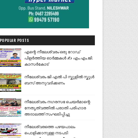
POPULAR POSTS
എന്റെ നീലേശ്വരം:ഒരു റോഡ്
പിളർത്തിയ ഓർമ്മകൾ ✍️ എം.എം.ജി.
കാസർകോട്
നീലേശ്വരം ജി എൽ പി സ്കൂളിൽ സ്കൂൾ
ബസ് അനുവദിക്കണം
നീലേശ്വരം നഗരസഭ ചെയർമാന്റെ
നേതൃത്വത്തിൽ പരാതി പരിഹാര
അദാലത്ത് സംഘടിപ്പിച്ചു
നീലേശ്വരത്തെ പഴയപാലം
പൊളിക്കാനുള്ള നടപടി