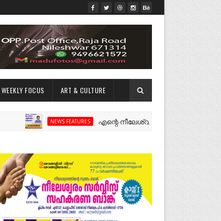
WEEKLY FOCUS
ART & CULTURE
എന്റെ നീലേശ്വരം:ഒരു റോഡ് പിളർത്തിയ ഓർ
NEWS FEATURES