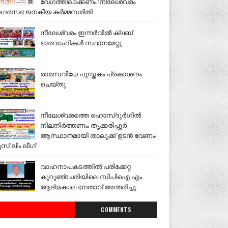
വേഗത്തിലാക്കണം :നീലേശ്വരം
ഗരസഭ ജനകീയ കർമ്മസമിതി
നീലേശ്വരം ഇന്നർവീൽ ക്ലബ്
ഭാരവാഹികൾ സ്ഥാനമേറ്റു
രാമസവിധേ പുസ്തകം പ്രകാശനം
ചെയ്തു
നീലേശ്വരത്തെ ഹൊസ്ദുർഗിൽ
നിലനിർത്തണം; തൃക്കരിപ്പൂർ
ആസ്ഥാനമായി താലൂക്ക് ഉടൻ വേണം:
ുസ് ലിം ലീഗ്
വാഹനാപകടത്തിൽ പരിക്കേറ്റ
കുറുഞ്ചേരിയിലെ സിപിഐ എം
ആദ്യകാല നേതാവ് അന്തരിച്ചു.
COMMENTS