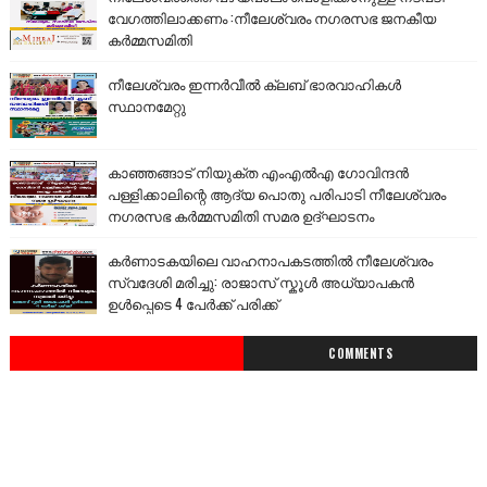
വേഗത്തിലാക്കണം :നീലേശ്വരം നഗരസഭ ജനകീയ
കർമ്മസമിതി
നീലേശ്വരം ഇന്നർവീൽ ക്ലബ് ഭാരവാഹികൾ
സ്ഥാനമേറ്റു
കാഞ്ഞങ്ങാട് നിയുക്ത എംഎൽഎ ഗോവിന്ദൻ
പള്ളിക്കാലിന്റെ ആദ്യ പൊതു പരിപാടി നീലേശ്വരം
നഗരസഭ കർമ്മസമിതി സമര ഉദ്ഘാടനം
കർണാടകയിലെ വാഹനാപകടത്തിൽ നീലേശ്വരം
സ്വദേശി മരിച്ചു: രാജാസ് സ്കൂൾ അധ്യാപകൻ
ഉൾപ്പെടെ 4 പേർക്ക് പരിക്ക്
COMMENTS