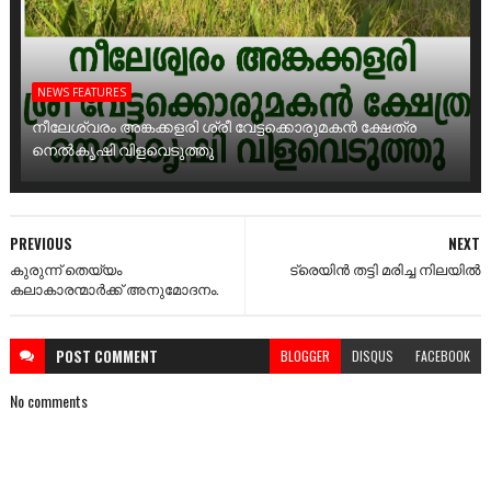
NEWS FEATURES
നീലേശ്വരം അങ്കക്കളരി ശ്രീ വേട്ടക്കൊരുമകൻ ക്ഷേത്ര
നെൽകൃഷി വിളവെടുത്തു
PREVIOUS
NEXT
കുരുന്ന് തെയ്യം
ട്രെയിൻ തട്ടി മരിച്ച നിലയിൽ
കലാകാരന്മാർക്ക് അനുമോദനം.
POST
COMMENT
BLOGGER
DISQUS
FACEBOOK
No comments