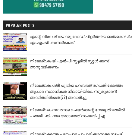
POPULAR POSTS
എന്റെ നീലേശ്വരം:ഒരു റോഡ് പിളർത്തിയ ഓർമ്മകൾ ✍️
എം.എം.ജി. കാസർകോട്
നീലേശ്വരം ജി എൽ പി സ്കൂളിൽ സ്കൂൾ ബസ്
അനുവദിക്കണം
നീലേശ്വരം ശ്രീ പുതിയ പറമ്പത്ത് ഭഗവതി ക്ഷേത്രം
ആചാര സ്ഥാനികൻ നീലായിയിലെ സുകുമാരൻ
അന്തിത്തിരിയൻ (72) അന്തരിച്ചു.
നീലേശ്വരം നഗരസഭ ചെയർമാന്റെ നേതൃത്വത്തിൽ
പരാതി പരിഹാര അദാലത്ത് സംഘടിപ്പിച്ചു
നീലേശ്വരത്തെ പഴയപാലം പൊളിക്കാനുള്ള നടപടി