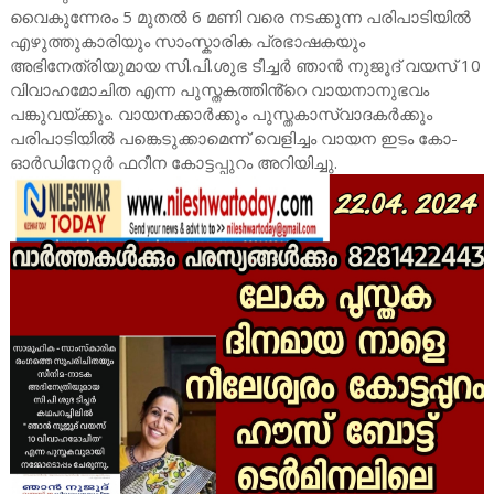
വൈകുന്നേരം 5 മുതൽ 6 മണി വരെ നടക്കുന്ന പരിപാടിയിൽ
എഴുത്തുകാരിയും സാംസ്കാരിക പ്രഭാഷകയും
അഭിനേത്രിയുമായ സി.പി.ശുഭ ടീച്ചർ ഞാൻ നുജൂദ് വയസ് 10
വിവാഹമോചിത എന്ന പുസ്തകത്തിൻ്റെ വായനാനുഭവം
പങ്കുവയ്ക്കും. വായനക്കാർക്കും പുസ്തകാസ്വാദകർക്കും
പരിപാടിയിൽ പങ്കെടുക്കാമെന്ന് വെളിച്ചം വായന ഇടം കോ-
ഓർഡിനേറ്റർ ഫറീന കോട്ടപ്പുറം അറിയിച്ചു.