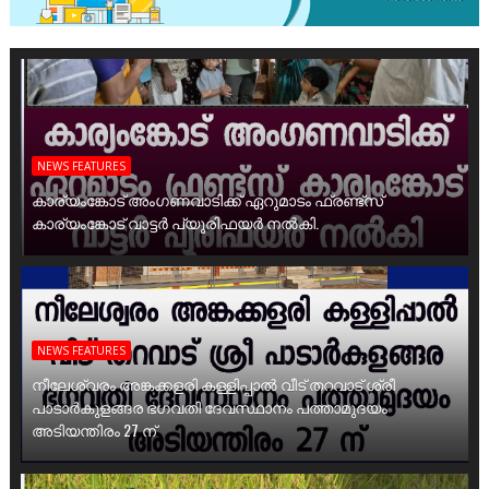
NEWS FEATURES
കാര്യംങ്കോട് അംഗണവാടിക്ക് ഏറുമാടം ഫ്രണ്ട്സ്
കാര്യംങ്കോട് വാട്ടർ പ്യൂരിഫയർ നൽകി.
NEWS FEATURES
നീലേശ്വരം അങ്കക്കളരി കള്ളിപ്പാൽ വീട് തറവാട് ശ്രീ
പാടാർകുളങ്ങര ഭഗവതി ദേവസ്ഥാനം പത്താമുദയം
അടിയന്തിരം 27 ന്