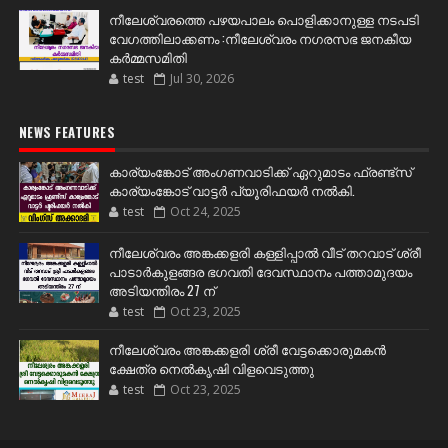
നീലേശ്വരത്തെ പഴയപാലം പൊളിക്കാനുള്ള നടപടി
വേഗത്തിലാക്കണം :നീലേശ്വരം നഗരസഭ ജനകീയ
കർമ്മസമിതി
test
Jul 30, 2026
NEWS FEATURES
കാര്യംങ്കോട് അംഗണവാടിക്ക് ഏറുമാടം ഫ്രണ്ട്സ്
കാര്യംങ്കോട് വാട്ടർ പ്യൂരിഫയർ നൽകി.
test
Oct 24, 2025
നീലേശ്വരം അങ്കക്കളരി കള്ളിപ്പാൽ വീട് തറവാട് ശ്രീ
പാടാർകുളങ്ങര ഭഗവതി ദേവസ്ഥാനം പത്താമുദയം
അടിയന്തിരം 27 ന്
test
Oct 23, 2025
നീലേശ്വരം അങ്കക്കളരി ശ്രീ വേട്ടക്കൊരുമകൻ
ക്ഷേത്ര നെൽകൃഷി വിളവെടുത്തു
test
Oct 23, 2025