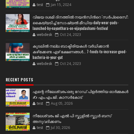
test
Jan 15, 2024
വിജയ ദശമി ദിനത്തില്‍ നയന്‍സിന്‍റെ 'സര്‍പ്രൈസ്';
കൈയ്യടിച്ച് സോഷ്യല്‍ മീഡിയ daily-wear-pads-
launched-by-nayanthara-on-vijayadashami-festival
webdesk
Oct 24, 2023
കുടലിൽ നല്ല ബാക്ടീരിയകൾ വര്‍ധിക്കാന്‍
കഴിക്കേണ്ട ഏഴ് ഭക്ഷണങ്ങള്‍... 7-foods-to-increase-good-
bacteria-in-your-gut
webdesk
Oct 24, 2023
RECENT POSTS
എന്റെ നീലേശ്വരം:ഒരു റോഡ് പിളർത്തിയ ഓർമ്മകൾ
✍️ എം.എം.ജി. കാസർകോട്
test
Aug 05, 2026
നീലേശ്വരം ജി എൽ പി സ്കൂളിൽ സ്കൂൾ ബസ്
അനുവദിക്കണം
test
Jul 30, 2026