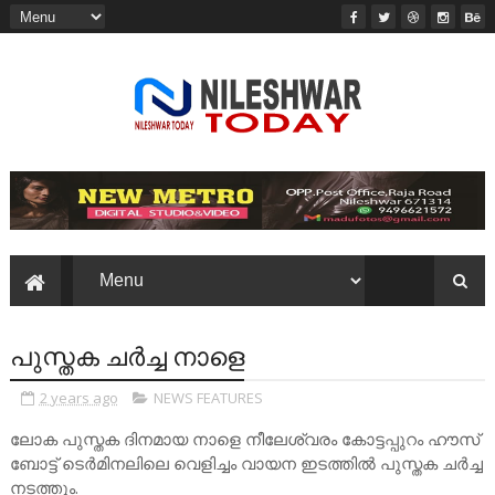
പുസ്തക ചർച്ച നാളെ
2 years ago
NEWS FEATURES
ലോക പുസ്തക ദിനമായ നാളെ നീലേശ്വരം കോട്ടപ്പുറം ഹൗസ്
ബോട്ട് ടെർമിനലിലെ വെളിച്ചം വായന ഇടത്തിൽ പുസ്തക ചർച്ച
നടത്തും.