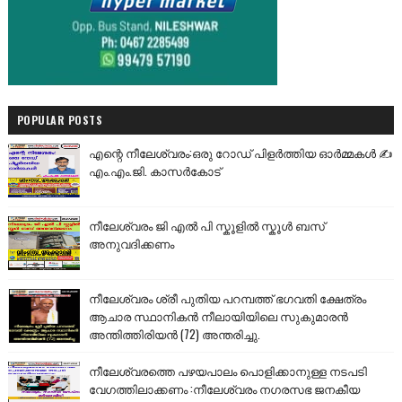
POPULAR POSTS
എന്റെ നീലേശ്വരം:ഒരു റോഡ് പിളർത്തിയ ഓർമ്മകൾ ✍️
എം.എം.ജി. കാസർകോട്
നീലേശ്വരം ജി എൽ പി സ്കൂളിൽ സ്കൂൾ ബസ്
അനുവദിക്കണം
നീലേശ്വരം ശ്രീ പുതിയ പറമ്പത്ത് ഭഗവതി ക്ഷേത്രം
ആചാര സ്ഥാനികൻ നീലായിയിലെ സുകുമാരൻ
അന്തിത്തിരിയൻ (72) അന്തരിച്ചു.
നീലേശ്വരത്തെ പഴയപാലം പൊളിക്കാനുള്ള നടപടി
വേഗത്തിലാക്കണം :നീലേശ്വരം നഗരസഭ ജനകീയ