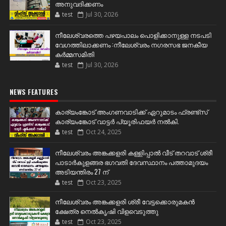
അനുവദിക്കണം
test
Jul 30, 2026
നീലേശ്വരത്തെ പഴയപാലം പൊളിക്കാനുള്ള നടപടി
വേഗത്തിലാക്കണം :നീലേശ്വരം നഗരസഭ ജനകീയ
കർമ്മസമിതി
test
Jul 30, 2026
NEWS FEATURES
കാര്യംങ്കോട് അംഗണവാടിക്ക് ഏറുമാടം ഫ്രണ്ട്സ്
കാര്യംങ്കോട് വാട്ടർ പ്യൂരിഫയർ നൽകി.
test
Oct 24, 2025
നീലേശ്വരം അങ്കക്കളരി കള്ളിപ്പാൽ വീട് തറവാട് ശ്രീ
പാടാർകുളങ്ങര ഭഗവതി ദേവസ്ഥാനം പത്താമുദയം
അടിയന്തിരം 27 ന്
test
Oct 23, 2025
നീലേശ്വരം അങ്കക്കളരി ശ്രീ വേട്ടക്കൊരുമകൻ
ക്ഷേത്ര നെൽകൃഷി വിളവെടുത്തു
test
Oct 23, 2025