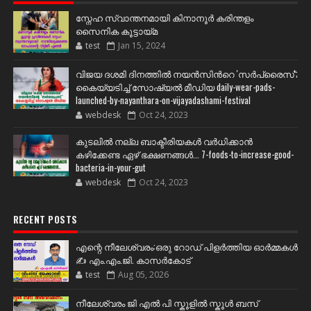
സ്നേഹ സ്വാന്തനമായി കിനാനൂർ കരിന്തളം
സൈനിക കൂട്ടായ്മ
test
Jan 15, 2024
വിജയ ദശമി ദിനത്തില്‍ നയന്‍സിന്‍റെ 'സര്‍പ്രൈസ്';
കൈയ്യടിച്ച് സോഷ്യല്‍ മീഡിയ daily-wear-pads-
launched-by-nayanthara-on-vijayadashami-festival
webdesk
Oct 24, 2023
കുടലിൽ നല്ല ബാക്ടീരിയകൾ വര്‍ധിക്കാന്‍
കഴിക്കേണ്ട ഏഴ് ഭക്ഷണങ്ങള്‍... 7-foods-to-increase-good-
bacteria-in-your-gut
webdesk
Oct 24, 2023
RECENT POSTS
എന്റെ നീലേശ്വരം:ഒരു റോഡ് പിളർത്തിയ ഓർമ്മകൾ
✍️ എം.എം.ജി. കാസർകോട്
test
Aug 05, 2026
നീലേശ്വരം ജി എൽ പി സ്കൂളിൽ സ്കൂൾ ബസ്