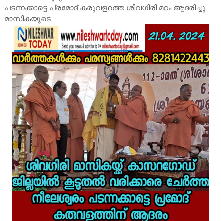
പടന്നക്കാട്ടെ പ്രമോദ് കരുവളത്തെ ശിവഗിരി മഠം ആദരിച്ചു.
മാസികയുടെ