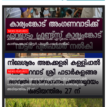
NEWS FEATURES
കാര്യംങ്കോട് അംഗണവാടിക്ക് ഏറുമാടം ഫ്രണ്ട്സ്
കാര്യംങ്കോട് വാട്ടർ പ്യൂരിഫയർ നൽകി.
NEWS FEATURES
നീലേശ്വരം അങ്കക്കളരി കള്ളിപ്പാൽ വീട് തറവാട് ശ്രീ
പാടാർകുളങ്ങര ഭഗവതി ദേവസ്ഥാനം പത്താമുദയം
അടിയന്തിരം 27 ന്