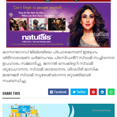
കാസറഗോഡ് ജില്ലയിലെ പ്രചാരകനാണ് ഇദ്ദേഹം.
ശ്രീനാരായണ ധർമസംഘം പ്രസിഡൻ്റ് സ്വാമി സച്ചിദാനന്ദ
ഉപഹാരം സമ്മാനിച്ചു. ജനറൽ സെക്രട്ടറി സ്വാമി
ശുഭാംഗാനന്ദ, സ്വാമി ശാരദാനന്ദ, ശിവഗിരി മാസിക
മാനേജർ സ്വാമി സുരേശ്വരാനന്ദ തുടങ്ങിയവർ
സംബന്ധിച്ചു.
Facebook
Twitter
SHARE THIS