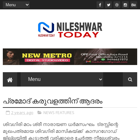
പ്രമോദ് കരുവളത്തിന് ആദരം
2 years ago
NEWS FEATURES
ശിവഗിരി മഠം ശ്രീ നാരായണ ധർമസംഘം ട്രസ്റ്റിന്റെ
മുഖപത്രമായ ശിവഗിരി മാസികയ്ക്ക് കാസറഗോഡ്
ജില്ലയിൽ കൂടുതൽ വരിക്കാരെ ചേർത്ത നീലേശ്വരം