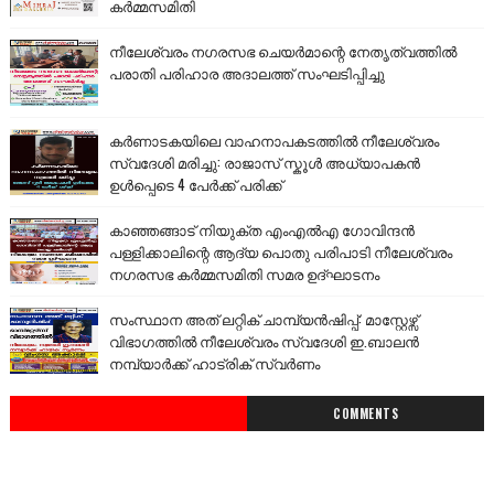
കർമ്മസമിതി
നീലേശ്വരം നഗരസഭ ചെയർമാന്റെ നേതൃത്വത്തിൽ
പരാതി പരിഹാര അദാലത്ത് സംഘടിപ്പിച്ചു
കർണാടകയിലെ വാഹനാപകടത്തിൽ നീലേശ്വരം
സ്വദേശി മരിച്ചു: രാജാസ് സ്കൂൾ അധ്യാപകൻ
ഉൾപ്പെടെ 4 പേർക്ക് പരിക്ക്
കാഞ്ഞങ്ങാട് നിയുക്ത എംഎൽഎ ഗോവിന്ദൻ
പള്ളിക്കാലിന്റെ ആദ്യ പൊതു പരിപാടി നീലേശ്വരം
നഗരസഭ കർമ്മസമിതി സമര ഉദ്ഘാടനം
സംസ്ഥാന അത് ലറ്റിക് ചാമ്പ്യൻഷിപ്പ്: മാസ്റ്റേഴ്സ്
വിഭാഗത്തിൽ നീലേശ്വരം സ്വദേശി ഇ.ബാലൻ
നമ്പ്യാർക്ക് ഹാട്രിക് സ്വർണം
COMMENTS