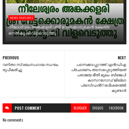
NEWS FEATURES
നീലേശ്വരം അങ്കക്കളരി ശ്രീ വേട്ടക്കൊരുമകൻ ക്ഷേത്ര
നെൽകൃഷി വിളവെടുത്തു
PREVIOUS
NEXT
വനിതാ സ്വയംസഹായ സംഘം
പടന്നക്കടപ്പുറത്ത് എൻഡിഎ
രൂപീകരിച്ചു
പ്രചാരണം തടസപ്പെടുത്തിയത്
പരാജയ ഭീതി മൂലം: ബിജെപി
കാസറഗോഡ് ജില്ലാ
പ്രസിഡൻ്റ് രവീശതന്ത്രി
കുണ്ടാർ
POST
COMMENT
BLOGGER
DISQUS
FACEBOOK
No comments