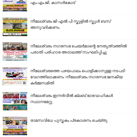
എം.എം.ജി. കാസർകോട്
നീലേശ്വരം ജി എൽ പി സ്കൂളിൽ സ്കൂൾ ബസ്
അനുവദിക്കണം
നീലേശ്വരം നഗരസഭ ചെയർമാന്റെ നേതൃത്വത്തിൽ
പരാതി പരിഹാര അദാലത്ത് സംഘടിപ്പിച്ചു
നീലേശ്വരത്തെ പഴയപാലം പൊളിക്കാനുള്ള നടപടി
വേഗത്തിലാക്കണം :നീലേശ്വരം നഗരസഭ ജനകീയ
കർമ്മസമിതി
നീലേശ്വരം ഇന്നർവീൽ ക്ലബ് ഭാരവാഹികൾ
സ്ഥാനമേറ്റു
രാമസവിധേ പുസ്തകം പ്രകാശനം ചെയ്തു