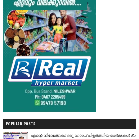
POPULAR POSTS
എന്റെ നീലേശ്വരം:ഒരു റോഡ് പിളർത്തിയ ഓർമ്മകൾ ✍️