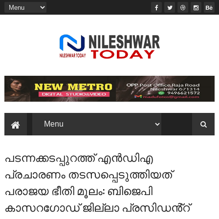
പടന്നക്കടപ്പുറത്ത് എൻഡിഎ
പ്രചാരണം തടസപ്പെടുത്തിയത്
പരാജയ ഭീതി മൂലം: ബിജെപി
കാസറഗോഡ് ജില്ലാ പ്രസിഡൻ്റ്