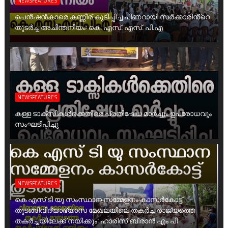
NEWSFEATURES
പെൻഷൻകാരെ കണ്ണീര് കുടിപ്പിച്ച പിണറായി സർക്കാരിൻ്റെ
തുടർച്ച അചിന്തനീയം: കെ. എസ്. എസ്. പി.എ
NEWSFEATURES
കള്ള ടാക്സികൾക്കെതിരെ പ്രതിഷേധ മാർച്ചും ഉപരോധവും
സംഘടിപ്പിച്ചു
NEWSFEATURES
കെ എസ് ടി യു സംസ്ഥാന സമ്മേളനം കാസർകോട്ട്
തുടങ്ങിവിദ്യാഭ്യാസ മേഖലയിലെ തകർച്ച രാജ്യത്തെ
തകർച്ചയിലേക്ക് നയിക്കും: ഹാരിസ് ബീരാൻ എം പി