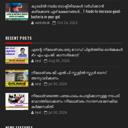
കുടലിൽ നല്ല ബാക്ടീരിയകൾ വര്‍ധിക്കാന്‍
കഴിക്കേണ്ട ഏഴ് ഭക്ഷണങ്ങള്‍... 7-foods-to-increase-good-
bacteria-in-your-gut
webdesk
Oct 24, 2023
RECENT POSTS
എന്റെ നീലേശ്വരം:ഒരു റോഡ് പിളർത്തിയ ഓർമ്മകൾ
✍️ എം.എം.ജി. കാസർകോട്
test
Aug 05, 2026
നീലേശ്വരം ജി എൽ പി സ്കൂളിൽ സ്കൂൾ ബസ്
അനുവദിക്കണം
test
Jul 30, 2026
നീലേശ്വരത്തെ പഴയപാലം പൊളിക്കാനുള്ള നടപടി
വേഗത്തിലാക്കണം :നീലേശ്വരം നഗരസഭ ജനകീയ
കർമ്മസമിതി
test
Jul 30, 2026
NEWS FEATURES