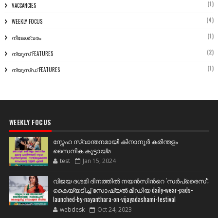
(1)
VACCANCIES
(4)
WEEKLY FOCUS
(1)
നീലേശ്വരം
(2)
ന്യൂസ് FEATURES
(1)
ന്യൂസ്ഡ് FEATURES
WEEKLY FOCUS
സ്നേഹ സ്വാന്തനമായി കിനാനൂർ കരിന്തളം
സൈനിക കൂട്ടായ്മ
test
Jan 15, 2024
വിജയ ദശമി ദിനത്തില്‍ നയന്‍സിന്‍റെ 'സര്‍പ്രൈസ്';
കൈയ്യടിച്ച് സോഷ്യല്‍ മീഡിയ daily-wear-pads-
launched-by-nayanthara-on-vijayadashami-festival
webdesk
Oct 24, 2023