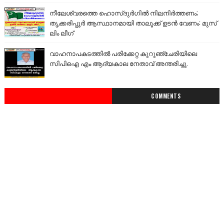
നീലേശ്വരത്തെ ഹൊസ്ദുർഗിൽ നിലനിർത്തണം;
തൃക്കരിപ്പൂർ ആസ്ഥാനമായി താലൂക്ക് ഉടൻ വേണം: മുസ്
ലിം ലീഗ്
വാഹനാപകടത്തിൽ പരിക്കേറ്റ കുറുഞ്ചേരിയിലെ
സിപിഐ എം ആദ്യകാല നേതാവ് അന്തരിച്ചു.
COMMENTS