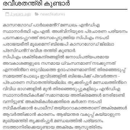
രവീശതന്ത്രി കുണ്ടാർ
2 years ago
newsfeatures
കാസറഗോഡ് പാർലമെൻ്റ് മണ്ഡലം എൻഡിഎ
സ്ഥാനാർത്ഥി എം.എൽ. അശ്വിനിയുടെ പ്രചാരണ പര്യടനം
പടന്നക്കടപ്പുറത്ത് തടസപ്പെടുത്തിയ സിപിഎം നടപടി
പരാജയഭീതി മൂലമെന്ന് ബിജെപി കാസറഗോഡ് ജില്ലാ
പ്രസിഡൻ്റ് രവീശ തന്ത്രി കുണ്ടാർ.
സിപിഎം ശക്തികേന്ദ്രങ്ങളിൽ ജനാധിപത്യപരമായ
അവകാശങ്ങളുടെ നഗ്നമായ ധ്വംസനമാണ് നടക്കുന്നത്
എന്നതിൻ്റെ ഒടുവിലത്തെ ഉദാഹരണമാണിത്. തിരഞ്ഞെടുപ്പ്
സമയത്ത് പോലും ഇവിടങ്ങളിൽ ബിജെപിക്ക് പ്രവർത്തന -
പ്രചാരണ സ്വാതന്ത്ര്യമില്ല. തൃക്കരിപ്പൂർ മണ്ഡലത്തിൻ്റെ
വിവിധ ഭാഗങ്ങളിൽ മുൻ തിരഞ്ഞെടുപ്പുകളിലും എൻഡിഎ
സ്ഥാനാർത്ഥികൾക്ക് സമാനമായ അതിക്രമങ്ങൾ നേരിടേണ്ടി
വന്നിട്ടുണ്ട്. അക്രമികൾക്കെതിരെ കർശന നടപടി
സ്വീകരിക്കാൻ പോലീസ് തയ്യാറാകാത്തതാണ് അക്രമങ്ങൾ
ആവർത്തിക്കാൻ കാരണം. ആഭ്യന്തര വകുപ്പ് കയ്യാളുന്ന
മുഖ്യമന്ത്രി തൃക്കരിപ്പൂർ മണ്ഡലത്തിൽ പര്യടനം
നടത്താനിരിക്കെയുണ്ടായ അക്രമം ആസൂത്രിതം