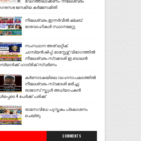
വേഗത്തിലാക്കണം :നീലേശ്വരം
ഗരസഭ ജനകീയ കർമ്മസമിതി
നീലേശ്വരം ഇന്നർവീൽ ക്ലബ്
ഭാരവാഹികൾ സ്ഥാനമേറ്റു
സംസ്ഥാന അത് ലറ്റിക്
ചാമ്പ്യൻഷിപ്പ്: മാസ്റ്റേഴ്സ് വിഭാഗത്തിൽ
നീലേശ്വരം സ്വദേശി ഇ.ബാലൻ
മ്പ്യാർക്ക് ഹാട്രിക് സ്വർണം
കർണാടകയിലെ വാഹനാപകടത്തിൽ
നീലേശ്വരം സ്വദേശി മരിച്ചു:
രാജാസ് സ്കൂൾ അധ്യാപകൻ
ൾപ്പെടെ 4 പേർക്ക് പരിക്ക്
രാമസവിധേ പുസ്തകം പ്രകാശനം
ചെയ്തു
COMMENTS