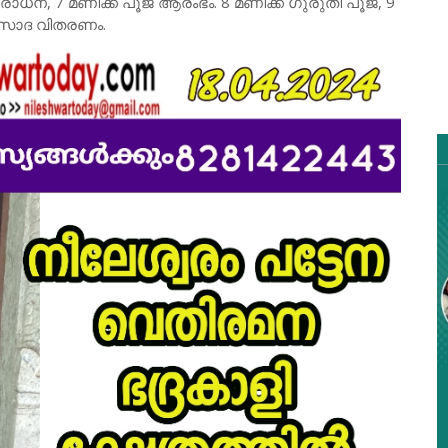
ാരാധന, 7 മണിക്ക് പൂജ ആരംഭം. 8 മണിക്ക് ഗുരുതി പൂജ, 9
്രസാദ വിതരണം.