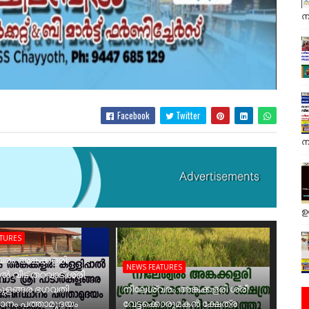
ന
Facebook
Twitter
ന
ഉ
ATURES
രം അങ്കക്കളരി
NEWS FEATURES
ാൽ വീട് തറവാട് ശ്രീ
ുളങ്ങര ഭഗവതി
നീലേശ്വരം അങ്കക്കളരി ശ്രീ
ാനം പത്താമുദയം
വേട്ടക്കൊരുമകൻ ക്ഷേത്ര