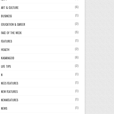
(6)
ART & CULTURE
(1)
BUSINESS
(2)
EDUCATION & CAREER
(5)
FACE OF THE WEEK
(1)
FEATURES
(2)
HEALTH
(6)
KASARAGOD
(2)
LIFE TIPS
(1)
N
(1)
NEES FEATURES
(1)
NEW FEATURES
(1)
NEWAFEATURES
(1)
NEWS