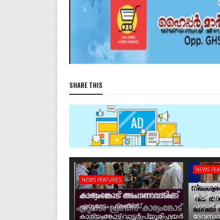
SHARE THIS
NEWS FE
NEWS FEATURES
നീലേശ്വ
കാര്യംങ്കോട് അംഗണവാടിക്ക്
കള്ളിപ്പ
ഏറുമാടം ഫ്രണ്ട്സ്
പാടാർക
കാര്യംങ്കോട് വാട്ടർ പ്യൂരിഫയർ
ദേവസ്ഥ