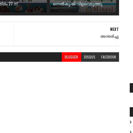
ിരം 27 ന്
നെൽകൃഷി വിളവെടുത്തു
NEXT
അന്തരിച്ചു
BLOGGER
DISQUS
FACEBOOK