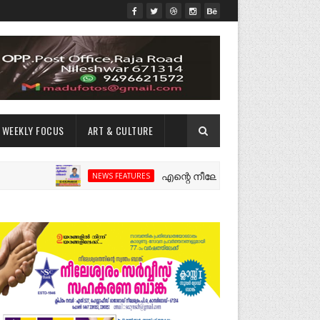
WEEKLY FOCUS
ART & CULTURE
എന്റെ നീലേശ്വരം:ഒരു റോഡ് പിളർത്തിയ 
NEWS FEATURES