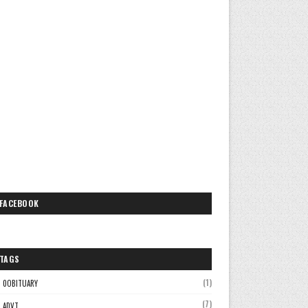
FACEBOOK
TAGS
(1)
0OBITUARY
(7)
ADVT