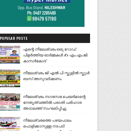
POPULAR POSTS
എന്റെ നീലേശ്വരം:ഒരു റോഡ്
പിളർത്തിയ ഓർമ്മകൾ ✍️ എം.എം.ജി.
കാസർകോട്
നീലേശ്വരം ജി എൽ പി സ്കൂളിൽ സ്കൂൾ
ബസ് അനുവദിക്കണം
നീലേശ്വരം നഗരസഭ ചെയർമാന്റെ
നേതൃത്വത്തിൽ പരാതി പരിഹാര
അദാലത്ത് സംഘടിപ്പിച്ചു
നീലേശ്വരത്തെ പഴയപാലം
പൊളിക്കാനുള്ള നടപടി