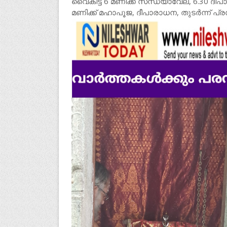
വൈകിട്ട് 6 മണിക്ക് സന്ധ്യാവേല, 6.30 ദീപ
മണിക്ക് മഹാപൂജ, ദീപാരാധന, തുടർന്ന് പ