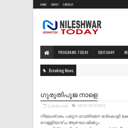
HOME
ABOUT
CONTACT
PROGRAMS TODAY
OBITUARY
N
Breaking News
ഗുരുതിപൂജ നാളെ
2 years ago
NEWS FEATURES
നീലേശ്വരം പട്ടേന വെതിരമന ഭദ്രകാളി ക
വെള്ളിയാഴ്ച ആഘോഷിക്കും.