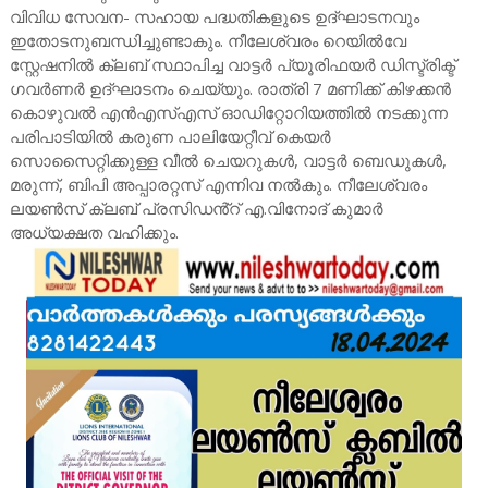
വിവിധ സേവന- സഹായ പദ്ധതികളുടെ ഉദ്ഘാടനവും
ഇതോടനുബന്ധിച്ചുണ്ടാകും. നീലേശ്വരം റെയിൽവേ
സ്റ്റേഷനിൽ ക്ലബ് സ്ഥാപിച്ച വാട്ടർ പ്യൂരിഫയർ ഡിസ്ട്രിക്ട്
ഗവർണർ ഉദ്ഘാടനം ചെയ്യും. രാത്രി 7 മണിക്ക് കിഴക്കൻ
കൊഴുവൽ എൻഎസ്എസ് ഓഡിറ്റോറിയത്തിൽ നടക്കുന്ന
പരിപാടിയിൽ കരുണ പാലിയേറ്റീവ് കെയർ
സൊസൈറ്റിക്കുള്ള വീൽ ചെയറുകൾ, വാട്ടർ ബെഡുകൾ,
മരുന്ന്, ബിപി അപ്പാരറ്റസ് എന്നിവ നൽകും. നീലേശ്വരം
ലയൺസ് ക്ലബ് പ്രസിഡൻ്റ് എ.വിനോദ് കുമാർ
അധ്യക്ഷത വഹിക്കും.