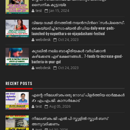
സൈനിക കൂട്ടായ്മ
test
Jan 15, 2024
വിജയ ദശമി ദിനത്തില്‍ നയന്‍സിന്‍റെ 'സര്‍പ്രൈസ്';
കൈയ്യടിച്ച് സോഷ്യല്‍ മീഡിയ daily-wear-pads-
launched-by-nayanthara-on-vijayadashami-festival
webdesk
Oct 24, 2023
കുടലിൽ നല്ല ബാക്ടീരിയകൾ വര്‍ധിക്കാന്‍
കഴിക്കേണ്ട ഏഴ് ഭക്ഷണങ്ങള്‍... 7-foods-to-increase-good-
bacteria-in-your-gut
webdesk
Oct 24, 2023
RECENT POSTS
എന്റെ നീലേശ്വരം:ഒരു റോഡ് പിളർത്തിയ ഓർമ്മകൾ
✍️ എം.എം.ജി. കാസർകോട്
test
Aug 05, 2026
നീലേശ്വരം ജി എൽ പി സ്കൂളിൽ സ്കൂൾ ബസ്
അനുവദിക്കണം
test
Jul 30, 2026