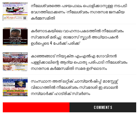
നീലേശ്വരത്തെ പഴയപാലം പൊളിക്കാനുള്ള നടപടി
വേഗത്തിലാക്കണം :നീലേശ്വരം നഗരസഭ ജനകീയ
കർമ്മസമിതി
കർണാടകയിലെ വാഹനാപകടത്തിൽ നീലേശ്വരം
സ്വദേശി മരിച്ചു: രാജാസ് സ്കൂൾ അധ്യാപകൻ
ഉൾപ്പെടെ 4 പേർക്ക് പരിക്ക്
കാഞ്ഞങ്ങാട് നിയുക്ത എംഎൽഎ ഗോവിന്ദൻ
പള്ളിക്കാലിന്റെ ആദ്യ പൊതു പരിപാടി നീലേശ്വരം
നഗരസഭ കർമ്മസമിതി സമര ഉദ്ഘാടനം
സംസ്ഥാന അത് ലറ്റിക് ചാമ്പ്യൻഷിപ്പ്: മാസ്റ്റേഴ്സ്
വിഭാഗത്തിൽ നീലേശ്വരം സ്വദേശി ഇ.ബാലൻ
നമ്പ്യാർക്ക് ഹാട്രിക് സ്വർണം
COMMENTS