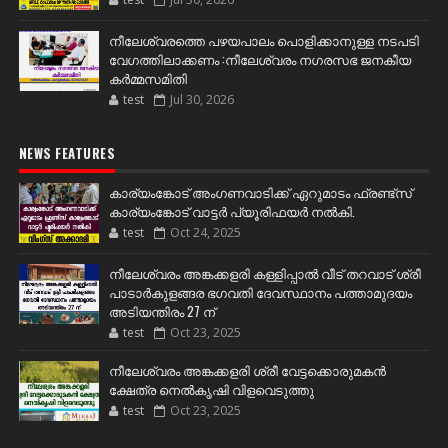
നീലേശ്വരത്തെ പഴയപാലം പൊളിക്കാനുള്ള നടപടി
വേഗത്തിലാക്കണം :നീലേശ്വരം നഗരസഭ ജനകീയ
കർമ്മസമിതി
test
Jul 30, 2026
NEWS FEATURES
കാര്യംങ്കോട് അംഗണവാടിക്ക് ഏറുമാടം ഫ്രണ്ട്സ്
കാര്യംങ്കോട് വാട്ടർ പ്യൂരിഫയർ നൽകി.
test
Oct 24, 2025
നീലേശ്വരം അങ്കക്കളരി കള്ളിപ്പാൽ വീട് തറവാട് ശ്രീ
പാടാർകുളങ്ങര ഭഗവതി ദേവസ്ഥാനം പത്താമുദയം
അടിയന്തിരം 27 ന്
test
Oct 23, 2025
നീലേശ്വരം അങ്കക്കളരി ശ്രീ വേട്ടക്കൊരുമകൻ
ക്ഷേത്ര നെൽകൃഷി വിളവെടുത്തു
test
Oct 23, 2025