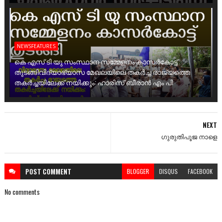
NEWSFEATURES
കെ എസ് ടി യു സംസ്ഥാന സമ്മേളനം കാസർകോട്ട്
തുടങ്ങിവിദ്യാഭ്യാസ മേഖലയിലെ തകർച്ച രാജ്യത്തെ
തകർച്ചയിലേക്ക് നയിക്കും: ഹാരിസ് ബീരാൻ എം പി
NEXT
ഗുരുതിപൂജ നാളെ
POST
COMMENT
BLOGGER
DISQUS
FACEBOOK
No comments