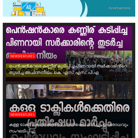
NEWSFEATURES
പെൻഷൻകാരെ കണ്ണീര് കുടിപ്പിച്ച പിണറായി സർക്കാരിൻ്റെ
തുടർച്ച അചിന്തനീയം: കെ. എസ്. എസ്. പി.എ
NEWSFEATURES
കള്ള ടാക്സികൾക്കെതിരെ പ്രതിഷേധ മാർച്ചും ഉപരോധവും
സംഘടിപ്പിച്ചു