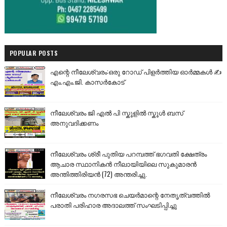
POPULAR POSTS
എന്റെ നീലേശ്വരം:ഒരു റോഡ് പിളർത്തിയ ഓർമ്മകൾ ✍️
എം.എം.ജി. കാസർകോട്
നീലേശ്വരം ജി എൽ പി സ്കൂളിൽ സ്കൂൾ ബസ്
അനുവദിക്കണം
നീലേശ്വരം ശ്രീ പുതിയ പറമ്പത്ത് ഭഗവതി ക്ഷേത്രം
ആചാര സ്ഥാനികൻ നീലായിയിലെ സുകുമാരൻ
അന്തിത്തിരിയൻ (72) അന്തരിച്ചു.
നീലേശ്വരം നഗരസഭ ചെയർമാന്റെ നേതൃത്വത്തിൽ
പരാതി പരിഹാര അദാലത്ത് സംഘടിപ്പിച്ചു