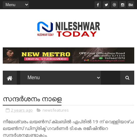
സന്ദർശനം നാളെ
2 years ago
newsfeatures
നീലേശ്വരം ലയൺസ് ക്ലബിൽ ഏപ്രിൽ 19 ന് വെള്ളിയാഴ്ച
ലയൺസ് ഡിസ്ട്രിക്ട് ഗവർണർ ടി.കെ രജീഷിൻ്റെ
സന്ദർശനമുണ്ടാകും.