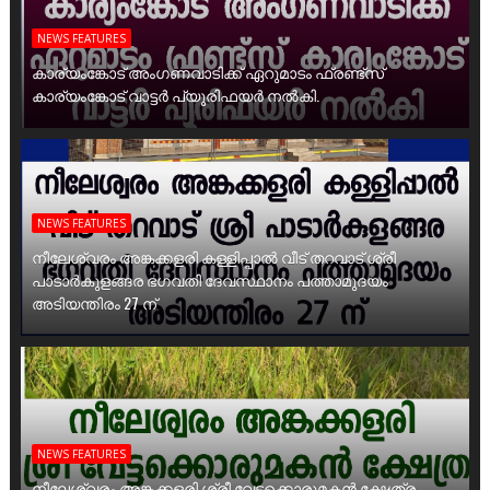
NEWS FEATURES
കാര്യംങ്കോട് അംഗണവാടിക്ക് ഏറുമാടം ഫ്രണ്ട്സ്
കാര്യംങ്കോട് വാട്ടർ പ്യൂരിഫയർ നൽകി.
NEWS FEATURES
നീലേശ്വരം അങ്കക്കളരി കള്ളിപ്പാൽ വീട് തറവാട് ശ്രീ
പാടാർകുളങ്ങര ഭഗവതി ദേവസ്ഥാനം പത്താമുദയം
അടിയന്തിരം 27 ന്
NEWS FEATURES
നീലേശ്വരം അങ്കക്കളരി ശ്രീ വേട്ടക്കൊരുമകൻ ക്ഷേത്ര