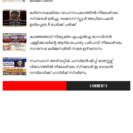
കർണാടകയിലെ വാഹനാപകടത്തിൽ നീലേശ്വരം
സ്വദേശി മരിച്ചു: രാജാസ് സ്കൂൾ അധ്യാപകൻ
ഉൾപ്പെടെ 4 പേർക്ക് പരിക്ക്
കാഞ്ഞങ്ങാട് നിയുക്ത എംഎൽഎ ഗോവിന്ദൻ
പള്ളിക്കാലിന്റെ ആദ്യ പൊതു പരിപാടി നീലേശ്വരം
നഗരസഭ കർമ്മസമിതി സമര ഉദ്ഘാടനം
സംസ്ഥാന അത് ലറ്റിക് ചാമ്പ്യൻഷിപ്പ്: മാസ്റ്റേഴ്സ്
വിഭാഗത്തിൽ നീലേശ്വരം സ്വദേശി ഇ.ബാലൻ
നമ്പ്യാർക്ക് ഹാട്രിക് സ്വർണം
COMMENTS