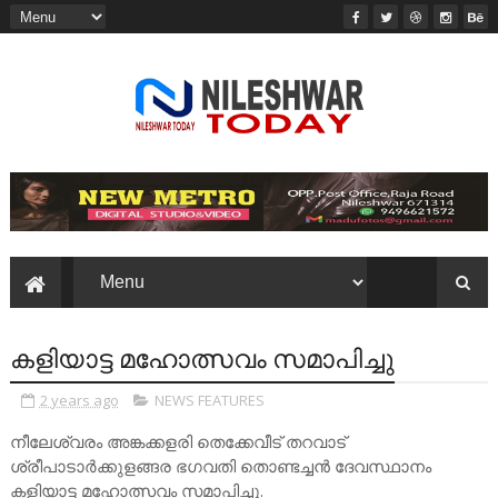
കളിയാട്ട മഹോത്സവം സമാപിച്ചു
2 years ago
NEWS FEATURES
നീലേശ്വരം അങ്കക്കളരി തെക്കേവീട് തറവാട്
ശ്രീപാടാർക്കുളങ്ങര ഭഗവതി തൊണ്ടച്ചൻ ദേവസ്ഥാനം
കളിയാട്ട മഹോത്സവം സമാപിച്ചു.