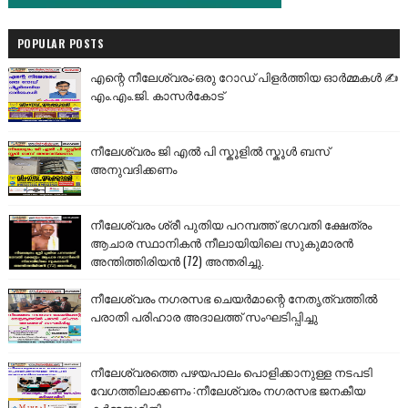
POPULAR POSTS
എന്റെ നീലേശ്വരം:ഒരു റോഡ് പിളർത്തിയ ഓർമ്മകൾ ✍️
എം.എം.ജി. കാസർകോട്
നീലേശ്വരം ജി എൽ പി സ്കൂളിൽ സ്കൂൾ ബസ്
അനുവദിക്കണം
നീലേശ്വരം ശ്രീ പുതിയ പറമ്പത്ത് ഭഗവതി ക്ഷേത്രം
ആചാര സ്ഥാനികൻ നീലായിയിലെ സുകുമാരൻ
അന്തിത്തിരിയൻ (72) അന്തരിച്ചു.
നീലേശ്വരം നഗരസഭ ചെയർമാന്റെ നേതൃത്വത്തിൽ
പരാതി പരിഹാര അദാലത്ത് സംഘടിപ്പിച്ചു
നീലേശ്വരത്തെ പഴയപാലം പൊളിക്കാനുള്ള നടപടി
വേഗത്തിലാക്കണം :നീലേശ്വരം നഗരസഭ ജനകീയ
കർമ്മസമിതി