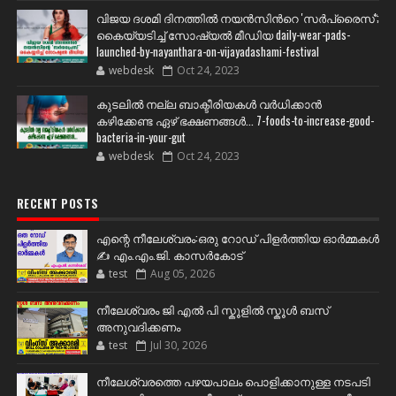
വിജയ ദശമി ദിനത്തില്‍ നയന്‍സിന്‍റെ 'സര്‍പ്രൈസ്';
കൈയ്യടിച്ച് സോഷ്യല്‍ മീഡിയ daily-wear-pads-
launched-by-nayanthara-on-vijayadashami-festival
webdesk
Oct 24, 2023
കുടലിൽ നല്ല ബാക്ടീരിയകൾ വര്‍ധിക്കാന്‍
കഴിക്കേണ്ട ഏഴ് ഭക്ഷണങ്ങള്‍... 7-foods-to-increase-good-
bacteria-in-your-gut
webdesk
Oct 24, 2023
RECENT POSTS
എന്റെ നീലേശ്വരം:ഒരു റോഡ് പിളർത്തിയ ഓർമ്മകൾ
✍️ എം.എം.ജി. കാസർകോട്
test
Aug 05, 2026
നീലേശ്വരം ജി എൽ പി സ്കൂളിൽ സ്കൂൾ ബസ്
അനുവദിക്കണം
test
Jul 30, 2026
നീലേശ്വരത്തെ പഴയപാലം പൊളിക്കാനുള്ള നടപടി