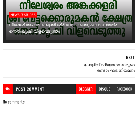
NEWS FEATURES
നീലേശ്വരം അങ്കക്കളരി ശ്രീ വേട്ടക്കൊരുമകൻ ക്ഷേത്ര
നെൽകൃഷി വിളവെടുത്തു
NEXT
പോളിങ് ഉദ്യോഗസ്ഥരുടെ
രണ്ടാം ഘട നിയമനം
POST
COMMENT
BLOGGER
DISQUS
FACEBOOK
No comments