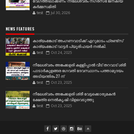
വേഗത്തിലാക്കണം :നീലേശ്വരം നഗരസഭ ജനകീയ
കർമ്മസമിതി
test
Jul 30, 2026
NEWS FEATURES
കാര്യംങ്കോട് അംഗണവാടിക്ക് ഏറുമാടം ഫ്രണ്ട്സ്
കാര്യംങ്കോട് വാട്ടർ പ്യൂരിഫയർ നൽകി.
test
Oct 24, 2025
നീലേശ്വരം അങ്കക്കളരി കള്ളിപ്പാൽ വീട് തറവാട് ശ്രീ
പാടാർകുളങ്ങര ഭഗവതി ദേവസ്ഥാനം പത്താമുദയം
അടിയന്തിരം 27 ന്
test
Oct 23, 2025
നീലേശ്വരം അങ്കക്കളരി ശ്രീ വേട്ടക്കൊരുമകൻ
ക്ഷേത്ര നെൽകൃഷി വിളവെടുത്തു
test
Oct 23, 2025