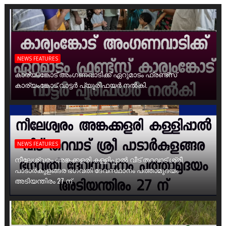
NEWS FEATURES
കാര്യംങ്കോട് അംഗണവാടിക്ക് ഏറുമാടം ഫ്രണ്ട്സ്
കാര്യംങ്കോട് വാട്ടർ പ്യൂരിഫയർ നൽകി.
NEWS FEATURES
നീലേശ്വരം അങ്കക്കളരി കള്ളിപ്പാൽ വീട് തറവാട് ശ്രീ
പാടാർകുളങ്ങര ഭഗവതി ദേവസ്ഥാനം പത്താമുദയം
അടിയന്തിരം 27 ന്