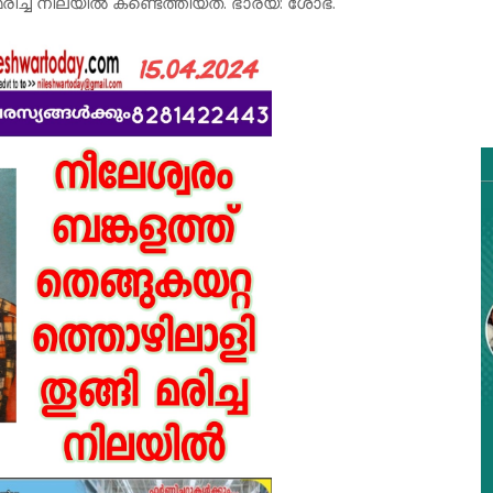
ി മരിച്ച നിലയിൽ കണ്ടെത്തിയത്. ഭാര്യ: ശോഭ.