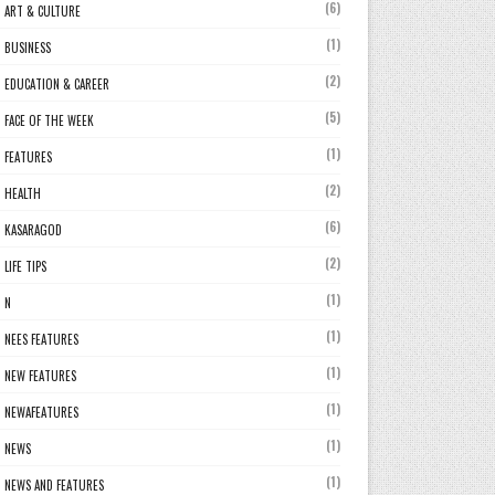
(6)
ART & CULTURE
(1)
BUSINESS
(2)
EDUCATION & CAREER
(5)
FACE OF THE WEEK
(1)
FEATURES
(2)
HEALTH
(6)
KASARAGOD
(2)
LIFE TIPS
(1)
N
(1)
NEES FEATURES
(1)
NEW FEATURES
(1)
NEWAFEATURES
(1)
NEWS
(1)
NEWS AND FEATURES