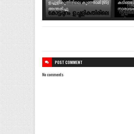
ഉച്ചൂളികുതിരിലെ കുഞ്ഞാമി (65)
കടിഞ്ഞ
അന്തരിച്ചു.
നാരായണി
POST
COMMENT
No comments