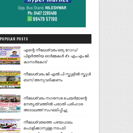
POPULAR POSTS
എന്റെ നീലേശ്വരം:ഒരു റോഡ്
പിളർത്തിയ ഓർമ്മകൾ ✍️ എം.എം.ജി.
കാസർകോട്
നീലേശ്വരം ജി എൽ പി സ്കൂളിൽ സ്കൂൾ
ബസ് അനുവദിക്കണം
നീലേശ്വരം നഗരസഭ ചെയർമാന്റെ
നേതൃത്വത്തിൽ പരാതി പരിഹാര
അദാലത്ത് സംഘടിപ്പിച്ചു
നീലേശ്വരത്തെ പഴയപാലം
പൊളിക്കാനുള്ള നടപടി