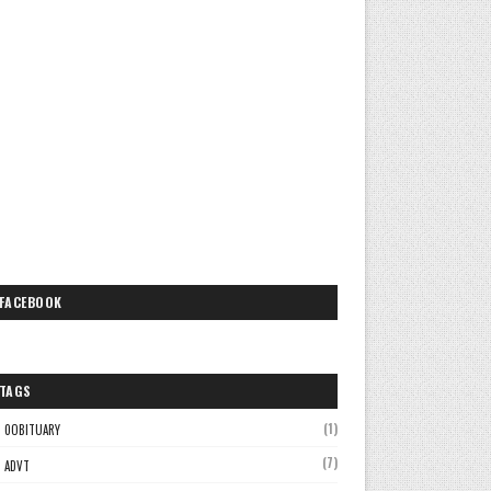
FACEBOOK
TAGS
(1)
0OBITUARY
(7)
ADVT