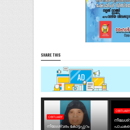
SHARE THIS
OBITUARY
OBITUARY
നീലേശ്വ
നീലേശ്വരം കോട്ടപ്പുറം
പാചകത്