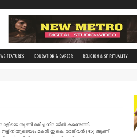
EWS FEATURES
EDUCATION & CAREER
RELIGION & SPIRITUALITY
ാളിയെ തൂങ്ങി മരിച്ച നിലയിൽ കണ്ടെത്തി.
ം നളിനിയുടെയും മകൻ ഇ.കെ. രാജീവൻ (45) ആണ്