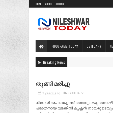
HOME
ABOUT
CONTACT
PROGRAMS TODAY
OBITUARY
N
Breaking News
തൂങ്ങി മരിച്ചു
2 years ago
OBITUARY
നീലേശ്വരം ബങ്കളത്ത് തെങ്ങുകയറ്റത്തൊഴില
പരേതനായ വടക്കിനി കൃഷ്ണൻ നായരുടെയു