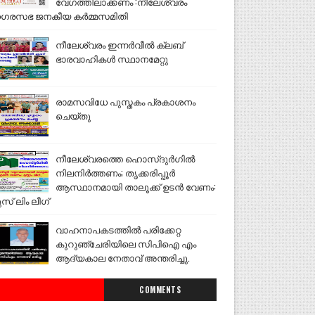
വേഗത്തിലാക്കണം :നീലേശ്വരം
ഗരസഭ ജനകീയ കർമ്മസമിതി
നീലേശ്വരം ഇന്നർവീൽ ക്ലബ്
ഭാരവാഹികൾ സ്ഥാനമേറ്റു
രാമസവിധേ പുസ്തകം പ്രകാശനം
ചെയ്തു
നീലേശ്വരത്തെ ഹൊസ്ദുർഗിൽ
നിലനിർത്തണം; തൃക്കരിപ്പൂർ
ആസ്ഥാനമായി താലൂക്ക് ഉടൻ വേണം:
ുസ് ലിം ലീഗ്
വാഹനാപകടത്തിൽ പരിക്കേറ്റ
കുറുഞ്ചേരിയിലെ സിപിഐ എം
ആദ്യകാല നേതാവ് അന്തരിച്ചു.
COMMENTS