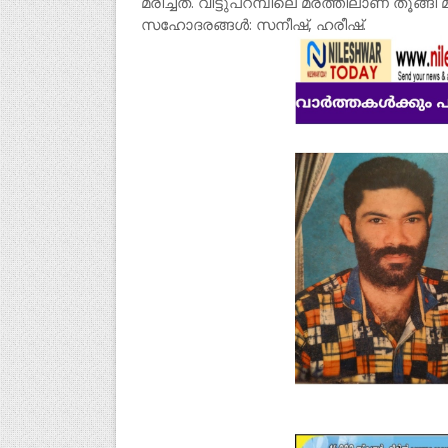
മരിച്ചത്. വീട്ടുപറമ്പിലെ മരത്തിലാണ് തൂങ്ങ
സഹോദരങ്ങൾ: സനീഷ്, ഹരീഷ്.