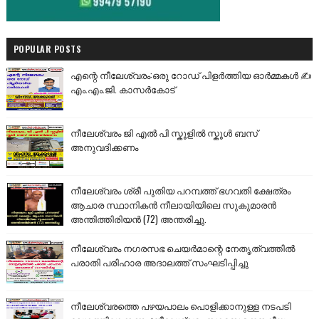
POPULAR POSTS
എന്റെ നീലേശ്വരം:ഒരു റോഡ് പിളർത്തിയ ഓർമ്മകൾ ✍️
എം.എം.ജി. കാസർകോട്
നീലേശ്വരം ജി എൽ പി സ്കൂളിൽ സ്കൂൾ ബസ്
അനുവദിക്കണം
നീലേശ്വരം ശ്രീ പുതിയ പറമ്പത്ത് ഭഗവതി ക്ഷേത്രം
ആചാര സ്ഥാനികൻ നീലായിയിലെ സുകുമാരൻ
അന്തിത്തിരിയൻ (72) അന്തരിച്ചു.
നീലേശ്വരം നഗരസഭ ചെയർമാന്റെ നേതൃത്വത്തിൽ
പരാതി പരിഹാര അദാലത്ത് സംഘടിപ്പിച്ചു
നീലേശ്വരത്തെ പഴയപാലം പൊളിക്കാനുള്ള നടപടി