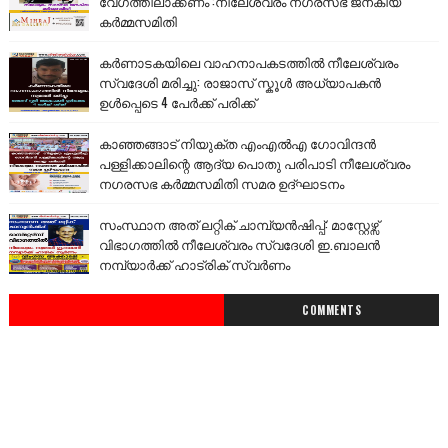
വേഗത്തിലാക്കണം :നീലേശ്വരം നഗരസഭ ജനകീയ
കർമ്മസമിതി
കർണാടകയിലെ വാഹനാപകടത്തിൽ നീലേശ്വരം
സ്വദേശി മരിച്ചു: രാജാസ് സ്കൂൾ അധ്യാപകൻ
ഉൾപ്പെടെ 4 പേർക്ക് പരിക്ക്
കാഞ്ഞങ്ങാട് നിയുക്ത എംഎൽഎ ഗോവിന്ദൻ
പള്ളിക്കാലിന്റെ ആദ്യ പൊതു പരിപാടി നീലേശ്വരം
നഗരസഭ കർമ്മസമിതി സമര ഉദ്ഘാടനം
സംസ്ഥാന അത് ലറ്റിക് ചാമ്പ്യൻഷിപ്പ്: മാസ്റ്റേഴ്സ്
വിഭാഗത്തിൽ നീലേശ്വരം സ്വദേശി ഇ.ബാലൻ
നമ്പ്യാർക്ക് ഹാട്രിക് സ്വർണം
COMMENTS