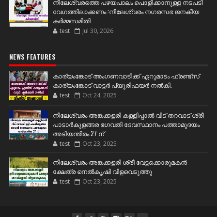
നീലേശ്വരത്തെ പഴയപാലം പൊളിക്കാനുള്ള നടപടി
വേഗത്തിലാക്കണം :നീലേശ്വരം നഗരസഭ ജനകീയ
കർമ്മസമിതി
test
Jul 30, 2026
NEWS FEATURES
കാര്യംങ്കോട് അംഗണവാടിക്ക് ഏറുമാടം ഫ്രണ്ട്സ്
കാര്യംങ്കോട് വാട്ടർ പ്യൂരിഫയർ നൽകി.
test
Oct 24, 2025
നീലേശ്വരം അങ്കക്കളരി കള്ളിപ്പാൽ വീട് തറവാട് ശ്രീ
പാടാർകുളങ്ങര ഭഗവതി ദേവസ്ഥാനം പത്താമുദയം
അടിയന്തിരം 27 ന്
test
Oct 23, 2025
നീലേശ്വരം അങ്കക്കളരി ശ്രീ വേട്ടക്കൊരുമകൻ
ക്ഷേത്ര നെൽകൃഷി വിളവെടുത്തു
test
Oct 23, 2025