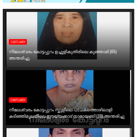
OBITUARY
നീലേശ്വരം കോട്ടപ്പുറം ഉച്ചൂളികുതിരിലെ കുഞ്ഞാമി (65)
അന്തരിച്ചു.
OBITUARY
നീലേശ്വരം കോട്ടപ്പുറം സ്കൂളിലെ പാചകത്തൊഴിലാളി
കടിഞ്ഞിമൂലയിലെ ഈയ്യക്കാട് നാരായണി (70) അന്തരിച്ചു