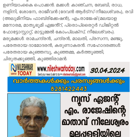
ഉണിയാംകൈ പൊക്കൻ. മക്കൾ: കാഞ്ചന, ബേബി, രാധ,
നളിനി, ശോഭന, രാജീവൻ (ദേവൻ ആർട്സ് നീലേശ്വരം), രവി
(അലുമിനിയം ഫാബ്രിക്കേഷൻ), എം.രാജേഷ് (മലയാള
മനോരമ, മാതൃഭൂമി ഏജൻ്റ്, പ്രൊപ്രൈറ്റർ ഡിജിറ്റൽ
ഫോട്ടോസ്റ്റാറ്റ്, മാട്ടുമ്മൽ കോംപ്ലക്സ്, നീലേശ്വരം).
മരുമക്കൾ: രാമചന്ദ്രൻ, ചന്ദ്രൻ, മാലതി, പ്രസന്ന, മഞ്ജു,
പരേതരായ ദാമോദരൻ, കരുണാകരൻ. സഹോദരങ്ങൾ:
പരേതരായ കുഞ്ഞമ്പു, കുഞ്ഞമ്മ, കർത്തൂഞ്ഞി,
ചിരുതക്കുഞ്ഞി, കുഞ്ഞിരാമൻ.