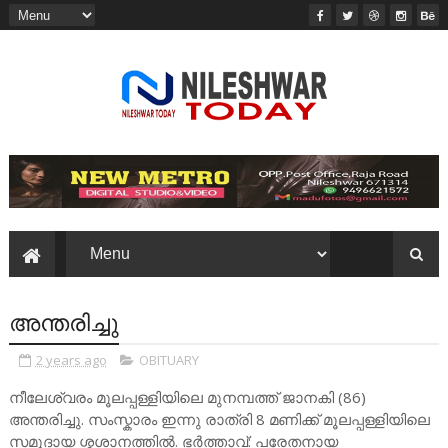
അന്തരിച്ചു
2 years ago
OBITUARY
നീലേശ്വരം മൂലപ്പള്ളിയിലെ മുനമ്പത്ത് ജാനകി (86)
അന്തരിച്ചു. സംസ്കാരം ഇന്നു രാത്രി 8 മണിക്ക് മൂലപ്പള്ളിയിലെ
സമുദായ ശ്മശാനത്തിൽ. ഭർത്താവ്: പരേതനായ