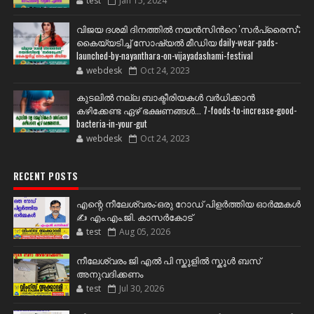
test
Jan 15, 2024
വിജയ ദശമി ദിനത്തില്‍ നയന്‍സിന്‍റെ 'സര്‍പ്രൈസ്';
കൈയ്യടിച്ച് സോഷ്യല്‍ മീഡിയ daily-wear-pads-
launched-by-nayanthara-on-vijayadashami-festival
webdesk
Oct 24, 2023
കുടലിൽ നല്ല ബാക്ടീരിയകൾ വര്‍ധിക്കാന്‍
കഴിക്കേണ്ട ഏഴ് ഭക്ഷണങ്ങള്‍... 7-foods-to-increase-good-
bacteria-in-your-gut
webdesk
Oct 24, 2023
RECENT POSTS
എന്റെ നീലേശ്വരം:ഒരു റോഡ് പിളർത്തിയ ഓർമ്മകൾ
✍️ എം.എം.ജി. കാസർകോട്
test
Aug 05, 2026
നീലേശ്വരം ജി എൽ പി സ്കൂളിൽ സ്കൂൾ ബസ്
അനുവദിക്കണം
test
Jul 30, 2026