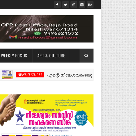
WEEKLY FOCUS
ART & CULTURE
എന്റെ നീലേശ്വരം:ഒരു റോഡ് പിളർത്തിയ ഓർമ്മകൾ
NEWS FEATURES