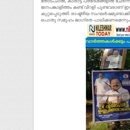
തോടംചാൽ, കാരാട്ട് പ്രദേശങ്ങളിൽ ചേർന്
ജനപങ്കാളിത്തം കണ്ട് വിറളി പൂണ്ടവരാണ് ഇതിന
കുറ്റപ്പെടുത്തി. രാഷ്ട്രീയ സംഘർഷമുണ്ടാ
പൊതു സമൂഹം ജാഗ്രത പാലിക്കണമെന്നും ബൂ