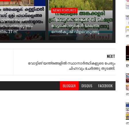
രം അങ്കക്കളരി
NEWS FEATURES
ാൽ വീട് തറവാട് ശ്രീ
ുളങ്ങര ഭഗവതി
നീലേശ്വരം അങ്കക്കളരി ശ്രീ
ാനം പത്താമുദയം
വേട്ടക്കൊരുമകൻ ക്ഷേത്ര
ിരം 27 ന്
നെൽകൃഷി വിളവെടുത്തു
ന
NEXT
വോട്ടിങ് യന്ത്രങ്ങളിൽ സ്ഥാനാർത്ഥികളുടെ പേരും
ഉ
ചിഹ്നവും ചേർത്തു തുടങ്ങി.
BLOGGER
DISQUS
FACEBOOK
ന
ന