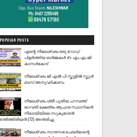
POPULAR POSTS
എന്റെ നീലേശ്വരം:ഒരു റോഡ്
പിളർത്തിയ ഓർമ്മകൾ ✍️ എം.എം.ജി.
കാസർകോട്
നീലേശ്വരം ജി എൽ പി സ്കൂളിൽ സ്കൂൾ
ബസ് അനുവദിക്കണം
നീലേശ്വരം ശ്രീ പുതിയ പറമ്പത്ത്
ഭഗവതി ക്ഷേത്രം ആചാര സ്ഥാനികൻ
നീലായിയിലെ സുകുമാരൻ
ന്തിത്തിരിയൻ (72) അന്തരിച്ചു.
നീലേശ്വരം നഗരസഭ ചെയർമാന്റെ