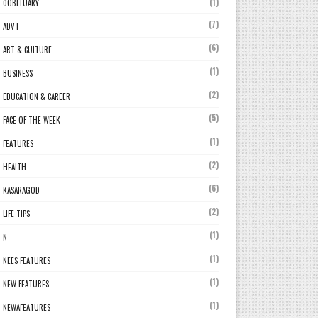
(1)
0OBITUARY
(7)
ADVT
(6)
ART & CULTURE
(1)
BUSINESS
(2)
EDUCATION & CAREER
(5)
FACE OF THE WEEK
(1)
FEATURES
(2)
HEALTH
(6)
KASARAGOD
(2)
LIFE TIPS
(1)
N
(1)
NEES FEATURES
(1)
NEW FEATURES
(1)
NEWAFEATURES