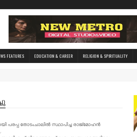
EWS FEATURES
EDUCATION & CAREER
RELIGION & SPIRITUALITY
ചു
ായി പരപ്പ തോടംചാലിൽ സ്ഥാപിച്ച രാജ്മോഹൻ
.