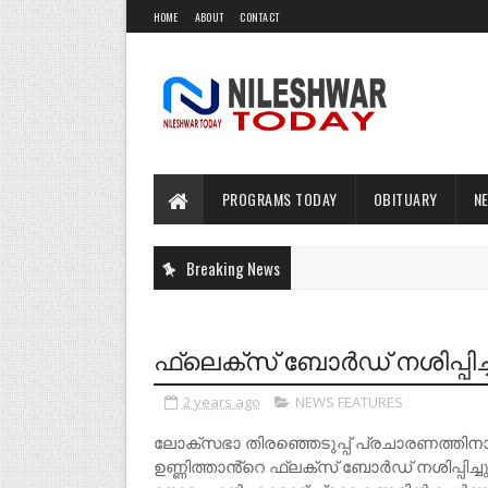
HOME
ABOUT
CONTACT
PROGRAMS TODAY
OBITUARY
N
Breaking News
ഫ്ലെക്സ് ബോർഡ്‌ നശിപ്പിച്
2 years ago
NEWS FEATURES
ലോക്‌സഭാ തിരഞ്ഞെടുപ്പ് പ്രചാരണത്തിന
ഉണ്ണിത്താൻ്റെ ഫ്ലക്സ് ബോർഡ് നശിപ്പിച്ചു