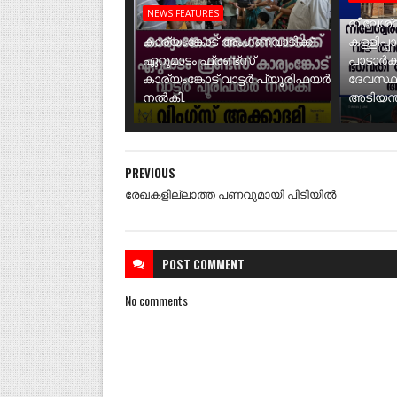
NEWS FEATURES
നീലേശ്വ
കാര്യംങ്കോട് അംഗണവാടിക്ക്
കള്ളിപ്പ
ഏറുമാടം ഫ്രണ്ട്സ്
പാടാർക
കാര്യംങ്കോട് വാട്ടർ പ്യൂരിഫയർ
ദേവസ്ഥ
നൽകി.
അടിയന്ത
PREVIOUS
രേഖകളില്ലാത്ത പണവുമായി പിടിയിൽ
POST
COMMENT
No comments