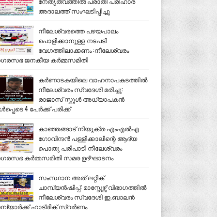
നേതൃത്വത്തിൽ പരാതി പരിഹാര
അദാലത്ത് സംഘടിപ്പിച്ചു
നീലേശ്വരത്തെ പഴയപാലം
പൊളിക്കാനുള്ള നടപടി
വേഗത്തിലാക്കണം :നീലേശ്വരം
ഗരസഭ ജനകീയ കർമ്മസമിതി
കർണാടകയിലെ വാഹനാപകടത്തിൽ
നീലേശ്വരം സ്വദേശി മരിച്ചു:
രാജാസ് സ്കൂൾ അധ്യാപകൻ
ൾപ്പെടെ 4 പേർക്ക് പരിക്ക്
കാഞ്ഞങ്ങാട് നിയുക്ത എംഎൽഎ
ഗോവിന്ദൻ പള്ളിക്കാലിന്റെ ആദ്യ
പൊതു പരിപാടി നീലേശ്വരം
ഗരസഭ കർമ്മസമിതി സമര ഉദ്ഘാടനം
സംസ്ഥാന അത് ലറ്റിക്
ചാമ്പ്യൻഷിപ്പ്: മാസ്റ്റേഴ്സ് വിഭാഗത്തിൽ
നീലേശ്വരം സ്വദേശി ഇ.ബാലൻ
മ്പ്യാർക്ക് ഹാട്രിക് സ്വർണം