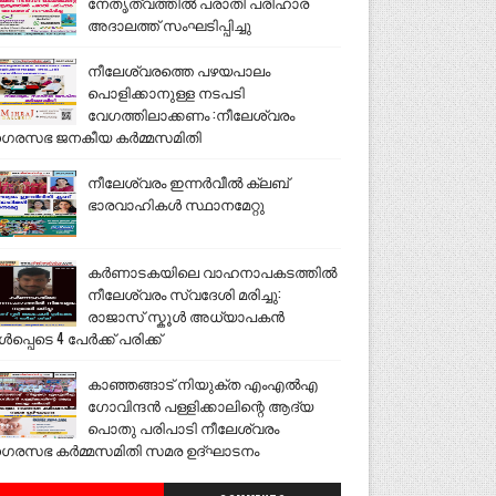
നേതൃത്വത്തിൽ പരാതി പരിഹാര
അദാലത്ത് സംഘടിപ്പിച്ചു
നീലേശ്വരത്തെ പഴയപാലം
പൊളിക്കാനുള്ള നടപടി
വേഗത്തിലാക്കണം :നീലേശ്വരം
ഗരസഭ ജനകീയ കർമ്മസമിതി
നീലേശ്വരം ഇന്നർവീൽ ക്ലബ്
ഭാരവാഹികൾ സ്ഥാനമേറ്റു
കർണാടകയിലെ വാഹനാപകടത്തിൽ
നീലേശ്വരം സ്വദേശി മരിച്ചു:
രാജാസ് സ്കൂൾ അധ്യാപകൻ
ൾപ്പെടെ 4 പേർക്ക് പരിക്ക്
കാഞ്ഞങ്ങാട് നിയുക്ത എംഎൽഎ
ഗോവിന്ദൻ പള്ളിക്കാലിന്റെ ആദ്യ
പൊതു പരിപാടി നീലേശ്വരം
ഗരസഭ കർമ്മസമിതി സമര ഉദ്ഘാടനം