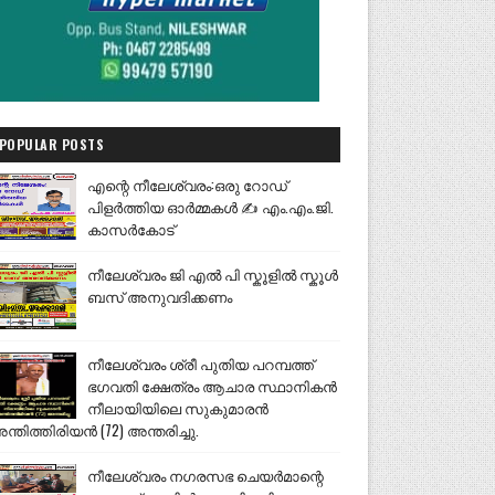
POPULAR POSTS
എന്റെ നീലേശ്വരം:ഒരു റോഡ്
പിളർത്തിയ ഓർമ്മകൾ ✍️ എം.എം.ജി.
കാസർകോട്
നീലേശ്വരം ജി എൽ പി സ്കൂളിൽ സ്കൂൾ
ബസ് അനുവദിക്കണം
നീലേശ്വരം ശ്രീ പുതിയ പറമ്പത്ത്
ഭഗവതി ക്ഷേത്രം ആചാര സ്ഥാനികൻ
നീലായിയിലെ സുകുമാരൻ
ന്തിത്തിരിയൻ (72) അന്തരിച്ചു.
നീലേശ്വരം നഗരസഭ ചെയർമാന്റെ