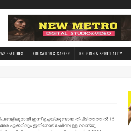
EWS FEATURES
EDUCATION & CAREER
RELIGION & SPIRITUALITY
്ങളിലുമായി ഇന്ന് ഉച്ചയ്ക്കുണ്ടായ തീപിടിത്തത്തിൽ 15
 അര ഏക്കറിലും ഇതിനോട് ചേർന്നുള്ള റവന്യൂ