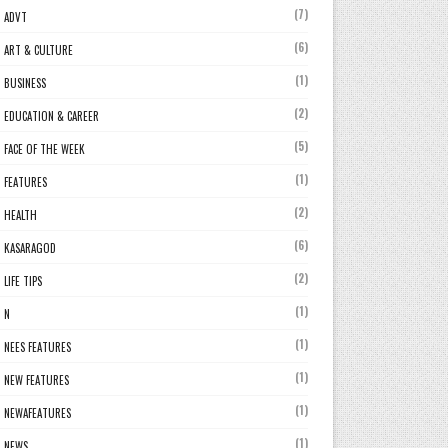
(7)
ADVT
(6)
ART & CULTURE
(1)
BUSINESS
(2)
EDUCATION & CAREER
(5)
FACE OF THE WEEK
(1)
FEATURES
(2)
HEALTH
(6)
KASARAGOD
(2)
LIFE TIPS
(1)
N
(1)
NEES FEATURES
(1)
NEW FEATURES
(1)
NEWAFEATURES
(1)
NEWS