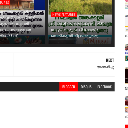
ATURES
രം അങ്കക്കളരി
NEWS FEATURES
ാൽ വീട് തറവാട് ശ്രീ
ുളങ്ങര ഭഗവതി
നീലേശ്വരം അങ്കക്കളരി ശ്രീ
ാനം പത്താമുദയം
വേട്ടക്കൊരുമകൻ ക്ഷേത്ര
ിരം 27 ന്
നെൽകൃഷി വിളവെടുത്തു
ന
NEXT
അന്തരിച്ചു
BLOGGER
DISQUS
FACEBOOK
ഉ
ന