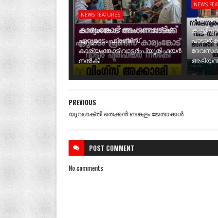
NEWS FE
NEWS FEATURES
നീലേശ്വ
കാര്യംങ്കോട് അംഗണവാടിക്ക്
കള്ളിപ്പ
ഏറുമാടം ഫ്രണ്ട്സ്
പാടാർക
കാര്യംങ്കോട് വാട്ടർ പ്യൂരിഫയർ
ദേവസ്ഥ
നൽകി.
അടിയന്ത
PREVIOUS
യുവശക്തി തെക്കൻ ബങ്കളം ജേതാക്കൾ
POST
COMMENT
No comments