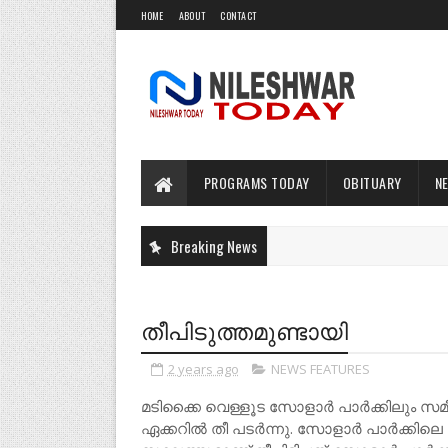
HOME
ABOUT
CONTACT
PROGRAMS TODAY
OBITUARY
N
Breaking News
തീപിടുത്തമുണ്ടായി
2 years ago
NEWS FEATURES
മടിക്കൈ വെള്ളൂട സോളാർ പാർക്കിലും സമീപങ
ഏക്കറിൽ തീ പടർന്നു. സോളാർ പാർക്കിലെ