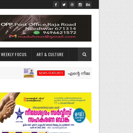
WEEKLY FOCUS
ART & CULTURE
എന്റെ നീലേശ്വരം:ഒരു റോഡ് പിളർത്തിയ
NEWS FEATURES